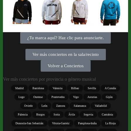
¿Tu marca aquí? Haz clic para anunciarte.
Ver más conciertos en la sala/recinto
Volver a Conciertos
Ver más conciertos por provincia o género musical
Madrid
Barcelona
Valencia
Bilbao
Sevilla
A Coruña
Lugo
Ourense
Pontevedra
Vigo
Asturias
Gijón
Oviedo
León
Zamora
Salamanca
Valladolid
Palencia
Burgos
Soria
Ávila
Segovia
Cantabria
Donostia-San Sebastián
Vitoria-Gasteiz
Pamplona-Iruña
La Rioja