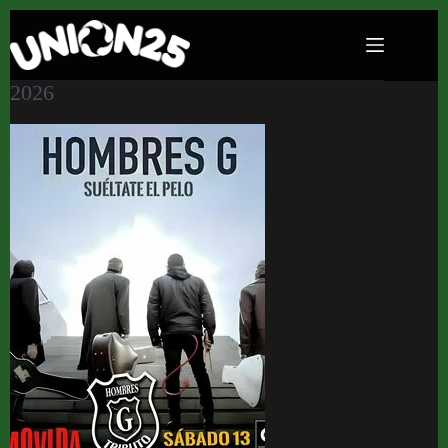
Suéltate el Pelo ‘Tributo Hombre G’ en La
Movida (Palma de Mallorca) · 13 de junio,
2026