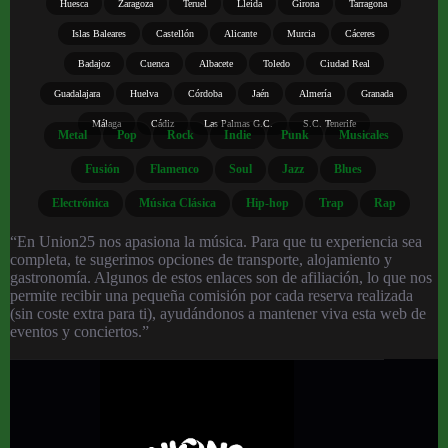
Huesca
Zaragoza
Teruel
Lleida
Girona
Tarragona
Islas Baleares
Castellón
Alicante
Murcia
Cáceres
Badajoz
Cuenca
Albacete
Toledo
Ciudad Real
Guadalajara
Huelva
Córdoba
Jaén
Almería
Granada
Málaga
Cádiz
Las Palmas G.C.
S.C. Tenerife
Metal
Pop
Rock
Indie
Punk
Musicales
Fusión
Flamenco
Soul
Jazz
Blues
Electrónica
Música Clásica
Hip-hop
Trap
Rap
“En Union25 nos apasiona la música. Para que tu experiencia sea
completa, te sugerimos opciones de transporte, alojamiento y
gastronomía. Algunos de estos enlaces son de afiliación, lo que nos
permite recibir una pequeña comisión por cada reserva realizada
(sin coste extra para ti), ayudándonos a mantener viva esta web de
eventos y conciertos.”