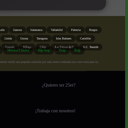
León
Zamora
Salamanca
Valladolid
Palencia
Burgos
Lleida
Girona
Tarragona
Islas Baleares
Castellón
Granada
Málaga
Cádiz
Las Palmas G.C.
S.C. Tenerife
Música Clásica
Hip-hop
Trap
Rap
ite recibir una pequeña comisión por cada reserva realizada (sin coste extra para ti),
¿Quieres ser 25er?
¡
Trabaja con nosotros!