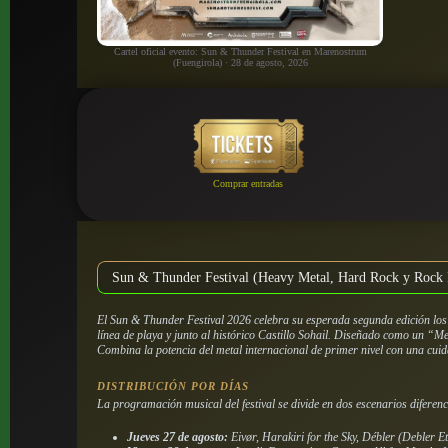
Cartel oficial evento: Sun & Thunder Festival en Marenostrum
(Fuengirola) · 28 de agosto, 2026
Comprar entradas
Sun & Thunder Festival (Heavy Metal, Hard Rock y Rock 
El Sun & Thunder Festival 2026 celebra su esperada segunda edición los 
línea de playa y junto al histórico Castillo Sohail. Diseñado como un “Me
Combina la potencia del metal internacional de primer nivel con una cui
DISTRIBUCIÓN POR DÍAS
La programación musical del festival se divide en dos escenarios diferenc
Jueves 27 de agosto:
Eivør, Harakiri for the Sky, Débler (Debler Et