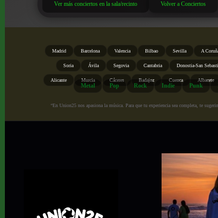
Ver más conciertos en la sala/recinto
Volver a Conciertos
Madrid
Barcelona
Valencia
Bilbao
Sevilla
A Coruñ
Soria
Ávila
Segovia
Cantabria
Donostia-San Sebast
Alicante
Murcia
Cáceres
Badajoz
Cuenca
Albacete
Metal
Pop
Rock
Indie
Punk
“En Union25 nos apasiona la música. Para que tu experiencia sea completa, te sugerimo