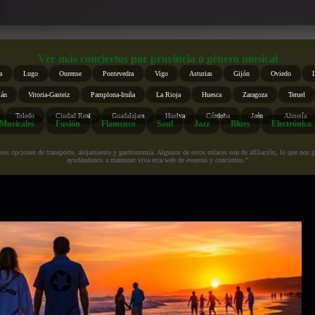
Ver más conciertos por provincia o género musical
a
Lugo
Ourense
Pontevedra
Vigo
Asturias
Gijón
Oviedo
ián
Vitoria-Gasteiz
Pamplona-Iruña
La Rioja
Huesca
Zaragoza
Teruel
Toledo
Ciudad Real
Guadalajara
Huelva
Córdoba
Jaén
Almería
Musicales
Fusión
Flamenco
Soul
Jazz
Blues
Electrónica
s opciones de transporte, alojamiento y gastronomía. Algunos de estos enlaces son de afiliación, lo que nos perm
ayudándonos a mantener viva esta web de eventos y conciertos.”