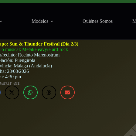
Modelos
Quiénes Somos
M
Fuengirola) · 28 de agosto, 2026
upo:
Sun & Thunder Festival (Día 2/3)
ilo musical: Metal/Heavy/Hard-rock
a/recinto:
Recinto Marenostrum
lación:
Fuengirola
vincia:
Málaga (Andalucía)
cha:
28/08/2026
ra:
4:30 pm
rtir en: