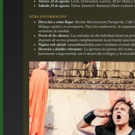
Viernes 28 de agosto:
Lordi, Destruction, Gaerea, All for Metal y 
Sábado 29 de agosto:
Tobias Sammet’s Avantasia (Show exclusivo 
OTRA INFORMACIÓN
Dirección y cómo llegar:
Recinto Marenostrum Fuengirola, Calle Ta
Málaga capital y su aeropuerto. Para los conductores, la organiza
exclusivas de autobús.
Precio de los abonos:
Las entradas de día individual tienen un pre
disponen de acceso gratuito cumplimentando la pertinente autorizac
Página web oficial:
sunandthunderfest.com
o mediante el canal ofic
Horarios y detalles relevantes:
La apertura de puertas del recinto
fuertemente comprometida con el desarrollo ecológico y la accesib