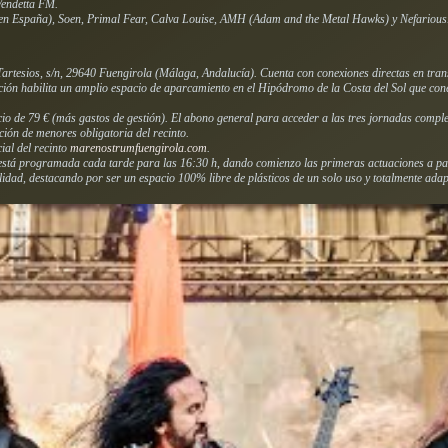
Vendetta FM.
en España), Soen, Primal Fear, Calva Louise, AMH (Adam and the Metal Hawks) y Nefarious
rtesios, s/n, 29640 Fuengirola (Málaga, Andalucía). Cuenta con conexiones directas en trans
ción habilita un amplio espacio de aparcamiento en el Hipódromo de la Costa del Sol que con
cio de 79 € (más gastos de gestión). El abono general para acceder a las tres jornadas compl
ión de menores obligatoria del recinto.
ial del recinto
marenostrumfuengirola.com
.
 está programada cada tarde para las 16:30 h, dando comienzo las primeras actuaciones a pa
ilidad, destacando por ser un espacio 100% libre de plásticos de un solo uso y totalmente a