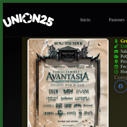
Inicio
Pasiones
Sun & Thunder Festival en Marenostrum (
Gr
Est
Sal
Pob
Pro
Fe
Ho
Compa