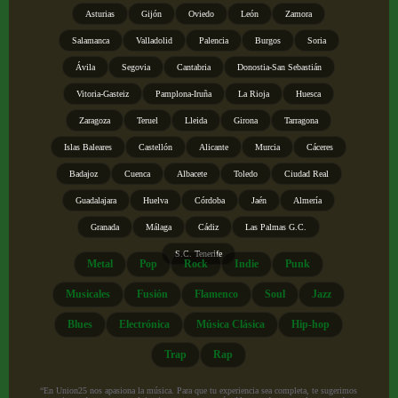
Asturias
Gijón
Oviedo
León
Zamora
Salamanca
Valladolid
Palencia
Burgos
Soria
Ávila
Segovia
Cantabria
Donostia-San Sebastián
Vitoria-Gasteiz
Pamplona-Iruña
La Rioja
Huesca
Zaragoza
Teruel
Lleida
Girona
Tarragona
Islas Baleares
Castellón
Alicante
Murcia
Cáceres
Badajoz
Cuenca
Albacete
Toledo
Ciudad Real
Guadalajara
Huelva
Córdoba
Jaén
Almería
Granada
Málaga
Cádiz
Las Palmas G.C.
S.C. Tenerife
Metal
Pop
Rock
Indie
Punk
Musicales
Fusión
Flamenco
Soul
Jazz
Blues
Electrónica
Música Clásica
Hip-hop
Trap
Rap
“En Union25 nos apasiona la música. Para que tu experiencia sea completa, te sugerimos