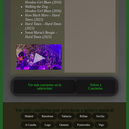
Hoodoo Girl Blues (2016)
Walking the Dog –
Hoodoo Girl Blues (2016)
How Much More – Hard
Times (2023)
Hard Times – Hard Times
(2023)
Sweet Marta’s Boogie –
Hard Times (2023)
Ver más conciertos en la
Volver a
sala/recinto
Conciertos
Ver más conciertos por provincia o género musical
Madrid
Barcelona
Valencia
Bilbao
Sevilla
A Coruña
Lugo
Ourense
Pontevedra
Vigo