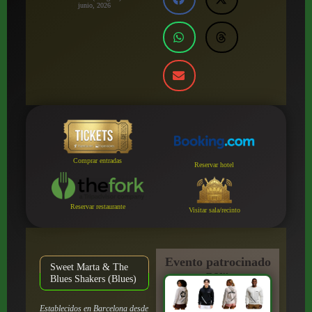
junio, 2026
Comprar entradas
Reservar hotel
Reservar restaurante
Visitar sala/recinto
Evento patrocinado
Sweet Marta & The
por:
Blues Shakers (Blues)
Establecidos en Barcelona desde