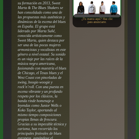
su formación en 2013, Sweet
Marta & The Blues Shakers se
han consolidado como una de
las propuestas más auténticas y
¿Tu marca aquí? Haz clic
dinámicas de la escena del blues
para anunciarte.
en España.
El grupo está
liderado por Marta Suñé,
conocida artísticamente como
Sweet Marta, quien destaca por
ser una de las pocas mujeres
armonicistas y vocalistas en este
género a nivel estatal.
Su sonido
es un viaje por las raíces de la
música negra americana,
fusionando con maestría el blues
de Chicago, el Texas blues y el
West Coast con pinceladas de
swing, boogie-woogie y
rock’n’roll.
Con una puesta en
escena vibrante y un profundo
respeto por los clásicos, la
banda rinde homenaje a
leyendas como Junior Wells o
Koko Taylor, aportando al
mismo tiempo composiciones
propias llenas de frescura.
Gracias a su impecable técnica y
carisma, han recorrido los
principales festivales de blues
europeos, ganándose el