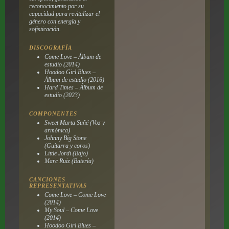
reconocimiento por su
capacidad para revitalizar el
género con energía y
sofisticación.
DISCOGRAFÍA
Come Love – Álbum de
estudio (2014)
Hoodoo Girl Blues –
Álbum de estudio (2016)
Hard Times – Álbum de
estudio (2023)
COMPONENTES
Sweet Marta Suñé (Voz y
armónica)
Johnny Big Stone
(Guitarra y coros)
Little Jordi (Bajo)
Marc Ruiz (Batería)
CANCIONES
REPRESENTATIVAS
Come Love – Come Love
(2014)
My Soul – Come Love
(2014)
Hoodoo Girl Blues –