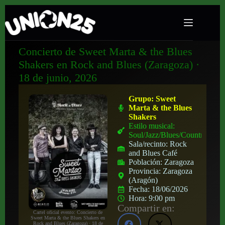
Concierto de Sweet Marta & the Blues
Shakers en Rock and Blues (Zaragoza) ·
18 de junio, 2026
Grupo:
Sweet
Marta & the Blues
Shakers
Estilo musical:
Soul/Jazz/Blues/Country
Sala/recinto:
Rock
and Blues Café
Población:
Zaragoza
Provincia:
Zaragoza
(Aragón)
Fecha:
18/06/2026
Hora:
9:00 pm
Compartir en:
Cartel oficial evento: Concierto de
Sweet Marta & the Blues Shakers en
Rock and Blues (Zaragoza) · 18 de