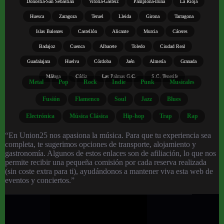
Donostia-San Sebastián
Vitoria-Gasteiz
Pamplona-Iruña
La Rioja
Huesca
Zaragoza
Teruel
Lleida
Girona
Tarragona
Islas Baleares
Castellón
Alicante
Murcia
Cáceres
Badajoz
Cuenca
Albacete
Toledo
Ciudad Real
Guadalajara
Huelva
Córdoba
Jaén
Almería
Granada
Málaga
Cádiz
Las Palmas G.C.
S.C. Tenerife
Metal
Pop
Rock
Indie
Punk
Musicales
Fusión
Flamenco
Soul
Jazz
Blues
Electrónica
Música Clásica
Hip-hop
Trap
Rap
“En Union25 nos apasiona la música. Para que tu experiencia sea
completa, te sugerimos opciones de transporte, alojamiento y
gastronomía. Algunos de estos enlaces son de afiliación, lo que nos
permite recibir una pequeña comisión por cada reserva realizada
(sin coste extra para ti), ayudándonos a mantener viva esta web de
eventos y conciertos.”