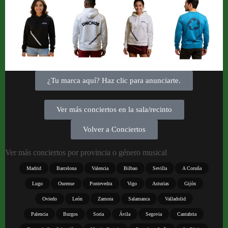
¿Tu marca aquí? Haz clic para anunciarte.
Ver más conciertos en la sala/recinto
Volver a Conciertos
Ver más conciertos por provincia o género musical
Madrid
Barcelona
Valencia
Bilbao
Sevilla
A Coruña
Lugo
Ourense
Pontevedra
Vigo
Asturias
Gijón
Oviedo
León
Zamora
Salamanca
Valladolid
Palencia
Burgos
Soria
Ávila
Segovia
Cantabria