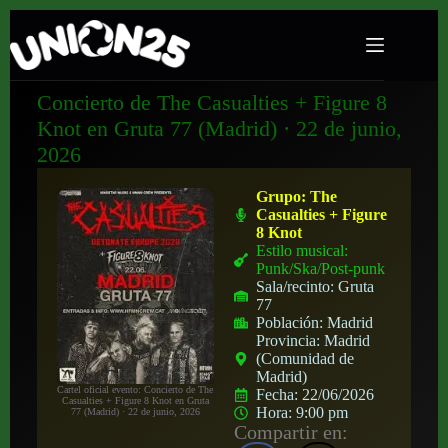
Concierto de The Casualties + Figure 8
Knot en Gruta 77 (Madrid) · 22 de junio,
2026
Grupo:
The
Casualties + Figure
8 Knot
Estilo musical:
Punk/Ska/Post-punk
Sala/recinto:
Gruta
77
Población:
Madrid
Provincia:
Madrid
(Comunidad de
Madrid)
Cartel oficial evento: Concierto de The
Fecha:
22/06/2026
Casualties + Figure 8 Knot en Gruta
Hora:
9:00 pm
77 (Madrid) · 22 de junio, 2026
Compartir en: