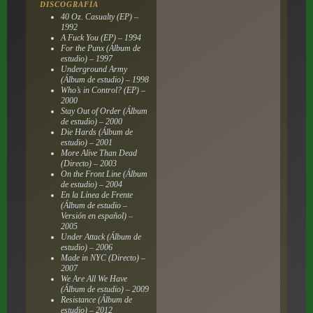
DISCOGRAFÍA
40 Oz. Casualty (EP) –
1992
A Fuck You (EP) – 1994
For the Punx (Álbum de
estudio) – 1997
Underground Army
(Álbum de estudio) – 1998
Who’s in Control? (EP) –
2000
Stay Out of Order (Álbum
de estudio) – 2000
Die Hards (Álbum de
estudio) – 2001
More Alive Than Dead
(Directo) – 2003
On the Front Line (Álbum
de estudio) – 2004
En la Línea de Frente
(Álbum de estudio –
Versión en español) –
2005
Under Attack (Álbum de
estudio) – 2006
Made in NYC (Directo) –
2007
We Are All We Have
(Álbum de estudio) – 2009
Resistance (Álbum de
estudio) – 2012