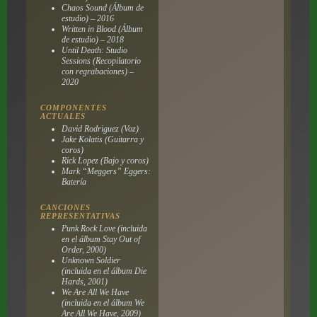
Chaos Sound (Álbum de
estudio) – 2016
Written in Blood (Álbum
de estudio) – 2018
Until Death: Studio
Sessions (Recopilatorio
con regrabaciones) –
2020
COMPONENTES
ACTUALES
David Rodriguez (Voz)
Jake Kolatis (Guitarra y
coros)
Rick Lopez (Bajo y coros)
Mark “Meggers” Eggers:
Batería
CANCIONES
REPRESENTATIVAS
Punk Rock Love (incluida
en el álbum
Stay Out of
Order
, 2000)
Unknown Soldier
(incluida en el álbum
Die
Hards
, 2001)
We Are All We Have
(incluida en el álbum
We
Are All We Have
, 2009)