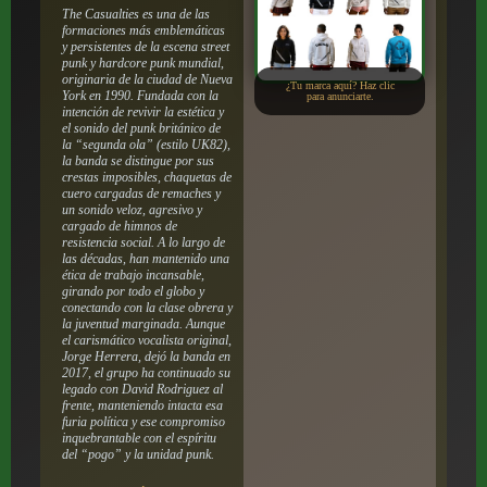
The Casualties es una de las
formaciones más emblemáticas
y persistentes de la escena street
punk y hardcore punk mundial,
originaria de la ciudad de Nueva
¿Tu marca aquí? Haz clic
York en 1990. Fundada con la
para anunciarte.
intención de revivir la estética y
el sonido del punk británico de
la “segunda ola” (estilo UK82),
la banda se distingue por sus
crestas imposibles, chaquetas de
cuero cargadas de remaches y
un sonido veloz, agresivo y
cargado de himnos de
resistencia social. A lo largo de
las décadas, han mantenido una
ética de trabajo incansable,
girando por todo el globo y
conectando con la clase obrera y
la juventud marginada. Aunque
el carismático vocalista original,
Jorge Herrera, dejó la banda en
2017, el grupo ha continuado su
legado con David Rodriguez al
frente, manteniendo intacta esa
furia política y ese compromiso
inquebrantable con el espíritu
del “pogo” y la unidad punk.