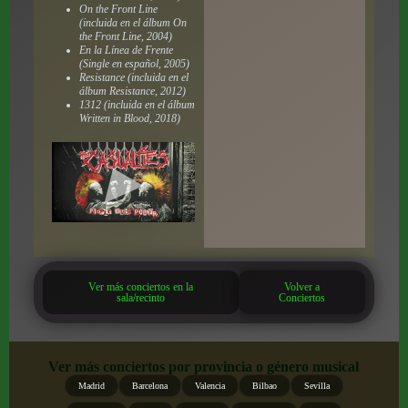
On the Front Line
(incluida en el álbum
On
the Front Line
, 2004)
En la Línea de Frente
(Single en español, 2005)
Resistance (incluida en el
álbum
Resistance
, 2012)
1312 (incluida en el álbum
Written in Blood
, 2018)
Ver más conciertos en la
Volver a
sala/recinto
Conciertos
Ver más conciertos por provincia o género musical
Madrid
Barcelona
Valencia
Bilbao
Sevilla