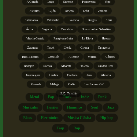
A Coruña
Lugo
Ourense
Pontevedra
Vigo
Asturias
Gijón
Oviedo
León
Zamora
Salamanca
Valladolid
Palencia
Burgos
Soria
Ávila
Segovia
Cantabria
Donostia-San Sebastián
Vitoria-Gasteiz
Pamplona-Iruña
La Rioja
Huesca
Zaragoza
Teruel
Lleida
Girona
Tarragona
Islas Baleares
Castellón
Alicante
Murcia
Cáceres
Badajoz
Cuenca
Albacete
Toledo
Ciudad Real
Guadalajara
Huelva
Córdoba
Jaén
Almería
Granada
Málaga
Cádiz
Las Palmas G.C.
S.C. Tenerife
Metal
Pop
Rock
Indie
Punk
Musicales
Fusión
Flamenco
Soul
Jazz
Blues
Electrónica
Música Clásica
Hip-hop
Trap
Rap