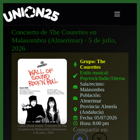
Concierto de The Courettes en
Malasombra (Almerimar) · 5 de julio,
2026
Grupo:
The
Courettes
Estilo musical:
Pop/rock/Indie/Alternativo
Sala/recinto:
Malasombra
Población:
Almerimar
Provincia:
Almería
(Andalucía)
Fecha:
05/07/2026
Hora:
8:00 pm
Cartel oficial evento: Concierto de The
Compartir en:
Courettes en Malasombra (Almerimar)
· 5 de julio, 2026