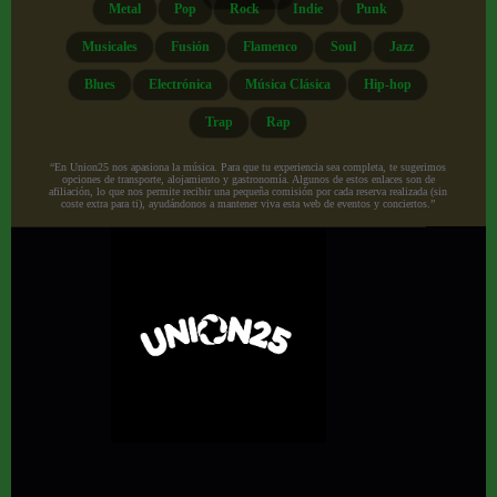
Metal
Pop
Rock
Indie
Punk
Musicales
Fusión
Flamenco
Soul
Jazz
Blues
Electrónica
Música Clásica
Hip-hop
Trap
Rap
“En Union25 nos apasiona la música. Para que tu experiencia sea completa, te sugerimos
opciones de transporte, alojamiento y gastronomía. Algunos de estos enlaces son de
afiliación, lo que nos permite recibir una pequeña comisión por cada reserva realizada (sin
coste extra para ti), ayudándonos a mantener viva esta web de eventos y conciertos.”