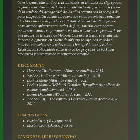
batería danés Martin Couri. Establecidos en Dinamarca, el grupo ha
capturado la atención de la escena independiente gracias a su fusión
de la crudeza del garage rock de los años sesenta con la energía del
punk temprano. Su sonido característico rinde un evidente homenaje
al célebre método de producción “Wall of Sound” de Phil Spector,
entrelazando guitarras saturadas de
fuzz
, baterías contundentes,
panderetas, maracas y armonías vocales melancólicas propias de las
girl groups
de la época de Motown. Con una estética retro-futurista
impecable y puestas en escena de altísimo voltaje, han editado su
material con sellos respetados como Damaged Goods y Elefant
Records, consolidándose como uno de los proyectos de rock más
dinámicos y auténticos de la actualidad europea.
DISCOGRAFÍA
Here Are The Courettes
(Álbum de estudio) – 2015
We Are The Courettes
(Álbum de estudio) – 2018
Back in Mono
(Álbum de estudio) – 2021
Back in Mono – B-Sides & Outtakes
(Recopilatorio / Álbum de
estudio complementario) – 2023
Boom! Dynamite
(Álbum en directo) – 2023
The Soul Of… The Fabulous Courettes
(Álbum de estudio) –
2024
COMPONENTES
Flavia Couri (Voz y guitarra)
Martin Couri (Batería y coros)
CANCIONES REPRESENTATIVAS