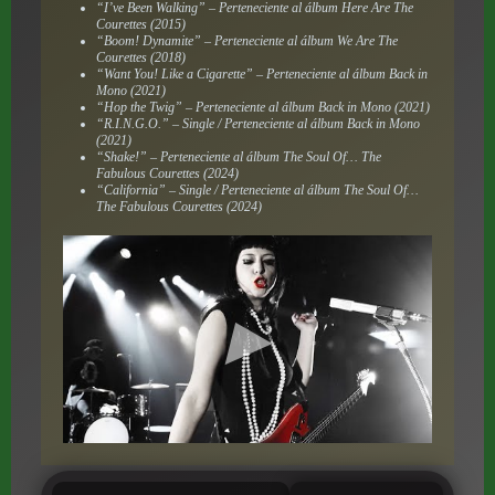
“I’ve Been Walking” – Perteneciente al álbum
Here Are The
Courettes
(2015)
“Boom! Dynamite” – Perteneciente al álbum
We Are The
Courettes
(2018)
“Want You! Like a Cigarette” – Perteneciente al álbum
Back in
Mono
(2021)
“Hop the Twig” – Perteneciente al álbum
Back in Mono
(2021)
“R.I.N.G.O.” – Single / Perteneciente al álbum
Back in Mono
(2021)
“Shake!” – Perteneciente al álbum
The Soul Of… The
Fabulous Courettes
(2024)
“California” – Single / Perteneciente al álbum
The Soul Of…
The Fabulous Courettes
(2024)