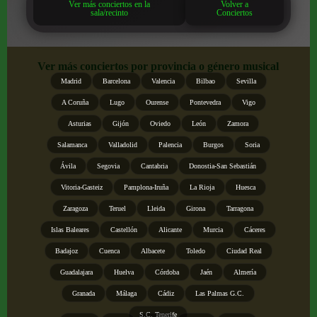
Ver más conciertos en la
Volver a
sala/recinto
Conciertos
Ver más conciertos por provincia o género musical
Madrid
Barcelona
Valencia
Bilbao
Sevilla
A Coruña
Lugo
Ourense
Pontevedra
Vigo
Asturias
Gijón
Oviedo
León
Zamora
Salamanca
Valladolid
Palencia
Burgos
Soria
Ávila
Segovia
Cantabria
Donostia-San Sebastián
Vitoria-Gasteiz
Pamplona-Iruña
La Rioja
Huesca
Zaragoza
Teruel
Lleida
Girona
Tarragona
Islas Baleares
Castellón
Alicante
Murcia
Cáceres
Badajoz
Cuenca
Albacete
Toledo
Ciudad Real
Guadalajara
Huelva
Córdoba
Jaén
Almería
Granada
Málaga
Cádiz
Las Palmas G.C.
S.C. Tenerife