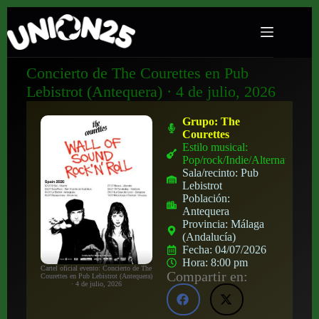
Concierto de The Courettes en Pub
Lebistrot (Antequera) · 4 de julio, 2026
Grupo:
The
Courettes
Estilo musical:
Pop/rock/Indie/Alternativo
Sala/recinto:
Pub
Lebistrot
Población:
Antequera
Provincia:
Málaga
(Andalucía)
Fecha:
04/07/2026
Hora:
8:00 pm
Cartel oficial evento: Concierto de The
Compartir en:
Courettes en Pub Lebistrot (Antequera)
· 4 de julio, 2026