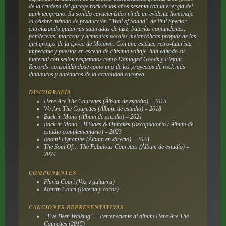
de la crudeza del garage rock de los años sesenta con la energía del
punk temprano. Su sonido característico rinde un evidente homenaje
al célebre método de producción “Wall of Sound” de Phil Spector,
entrelazando guitarras saturadas de
fuzz
, baterías contundentes,
panderetas, maracas y armonías vocales melancólicas propias de las
girl groups
de la época de Motown. Con una estética retro-futurista
impecable y puestas en escena de altísimo voltaje, han editado su
material con sellos respetados como Damaged Goods y Elefant
Records, consolidándose como uno de los proyectos de rock más
dinámicos y auténticos de la actualidad europea.
DISCOGRAFÍA
Here Are The Courettes
(Álbum de estudio) – 2015
We Are The Courettes
(Álbum de estudio) – 2018
Back in Mono
(Álbum de estudio) – 2021
Back in Mono – B-Sides & Outtakes
(Recopilatorio / Álbum de
estudio complementario) – 2023
Boom! Dynamite
(Álbum en directo) – 2023
The Soul Of… The Fabulous Courettes
(Álbum de estudio) –
2024
COMPONENTES
Flavia Couri (Voz y guitarra)
Martin Couri (Batería y coros)
CANCIONES REPRESENTATIVAS
“I’ve Been Walking” – Perteneciente al álbum
Here Are The
Courettes
(2015)