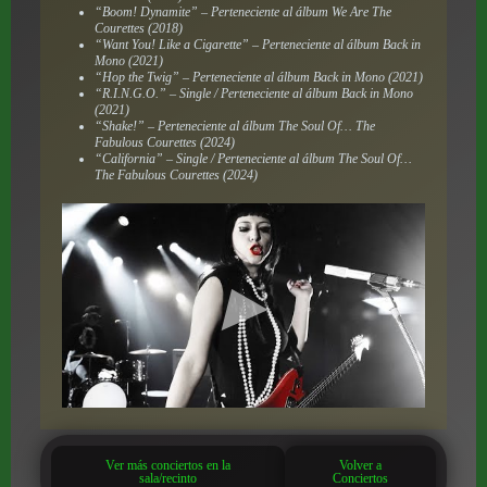
“Boom! Dynamite” – Perteneciente al álbum
We Are The
Courettes
(2018)
“Want You! Like a Cigarette” – Perteneciente al álbum
Back in
Mono
(2021)
“Hop the Twig” – Perteneciente al álbum
Back in Mono
(2021)
“R.I.N.G.O.” – Single / Perteneciente al álbum
Back in Mono
(2021)
“Shake!” – Perteneciente al álbum
The Soul Of… The
Fabulous Courettes
(2024)
“California” – Single / Perteneciente al álbum
The Soul Of…
The Fabulous Courettes
(2024)
Ver más conciertos en la
Volver a
sala/recinto
Conciertos