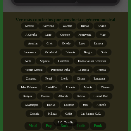
Ver más conciertos por provincia o género musical
Madrid
Barcelona
Valencia
Bilbao
Sevilla
A Coruña
Lugo
Ourense
Pontevedra
Vigo
Asturias
Gijón
Oviedo
León
Zamora
Salamanca
Valladolid
Palencia
Burgos
Soria
Ávila
Segovia
Cantabria
Donostia-San Sebastián
Vitoria-Gasteiz
Pamplona-Iruña
La Rioja
Huesca
Zaragoza
Teruel
Lleida
Girona
Tarragona
Islas Baleares
Castellón
Alicante
Murcia
Cáceres
Badajoz
Cuenca
Albacete
Toledo
Ciudad Real
Guadalajara
Huelva
Córdoba
Jaén
Almería
Granada
Málaga
Cádiz
Las Palmas G.C.
S.C. Tenerife
Metal
Pop
Rock
Indie
Punk