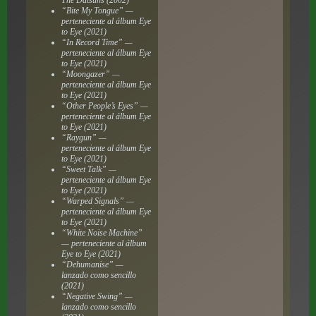
“Bite My Tongue” —
perteneciente al álbum
Eye
to Eye
(2021)
“In Record Time” —
perteneciente al álbum
Eye
to Eye
(2021)
“Moongazer” —
perteneciente al álbum
Eye
to Eye
(2021)
“Other People’s Eyes” —
perteneciente al álbum
Eye
to Eye
(2021)
“Raygun” —
perteneciente al álbum
Eye
to Eye
(2021)
“Sweet Talk” —
perteneciente al álbum
Eye
to Eye
(2021)
“Warped Signals” —
perteneciente al álbum
Eye
to Eye
(2021)
“White Noise Machine”
— perteneciente al álbum
Eye to Eye
(2021)
“Dehumanise” —
lanzado como sencillo
(2021)
“Negative Swing” —
lanzado como sencillo