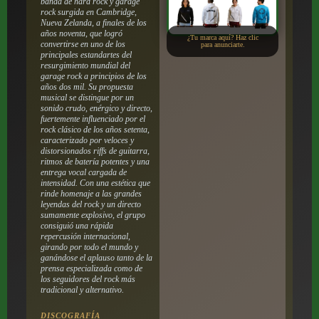
banda de hard rock y garage
rock surgida en Cambridge,
Nueva Zelanda, a finales de los
años noventa, que logró
¿Tu marca aquí? Haz clic
convertirse en uno de los
para anunciarte.
principales estandartes del
resurgimiento mundial del
garage rock a principios de los
años dos mil. Su propuesta
musical se distingue por un
sonido crudo, enérgico y directo,
fuertemente influenciado por el
rock clásico de los años setenta,
caracterizado por veloces y
distorsionados riffs de guitarra,
ritmos de batería potentes y una
entrega vocal cargada de
intensidad. Con una estética que
rinde homenaje a las grandes
leyendas del rock y un directo
sumamente explosivo, el grupo
consiguió una rápida
repercusión internacional,
girando por todo el mundo y
ganándose el aplauso tanto de la
prensa especializada como de
los seguidores del rock más
tradicional y alternativo.
DISCOGRAFÍA