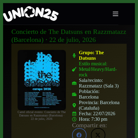
Concierto de The Datsuns en Razzmatazz
(Barcelona) · 22 de julio, 2026
Grupo:
The
Datsuns
Estilo musical:
Metal/Heavy/Hard-
rock
Sala/recinto:
Razzmatazz (Sala 3)
Población:
Barcelona
Provincia:
Barcelona
(Cataluña)
Cartel oficial evento: Concierto de The
Fecha:
22/07/2026
Datsuns en Razzmatazz (Barcelona) ·
Hora:
7:30 pm
22 de julio, 2026
Compartir en: