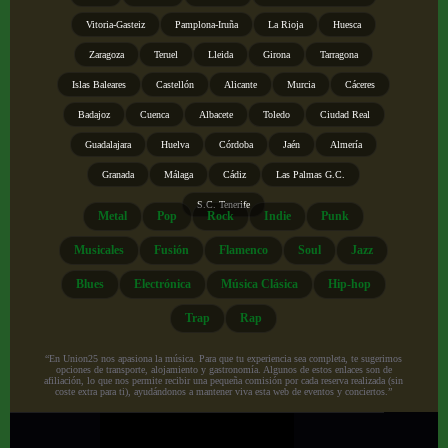
Vitoria-Gasteiz
Pamplona-Iruña
La Rioja
Huesca
Zaragoza
Teruel
Lleida
Girona
Tarragona
Islas Baleares
Castellón
Alicante
Murcia
Cáceres
Badajoz
Cuenca
Albacete
Toledo
Ciudad Real
Guadalajara
Huelva
Córdoba
Jaén
Almería
Granada
Málaga
Cádiz
Las Palmas G.C.
S.C. Tenerife
Metal
Pop
Rock
Indie
Punk
Musicales
Fusión
Flamenco
Soul
Jazz
Blues
Electrónica
Música Clásica
Hip-hop
Trap
Rap
“En Union25 nos apasiona la música. Para que tu experiencia sea completa, te sugerimos
opciones de transporte, alojamiento y gastronomía. Algunos de estos enlaces son de
afiliación, lo que nos permite recibir una pequeña comisión por cada reserva realizada (sin
coste extra para ti), ayudándonos a mantener viva esta web de eventos y conciertos.”