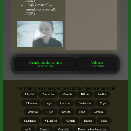
(2021)
“Ugly Leather” —
lanzado como sencillo
(2023)
Ver más conciertos en la
Volver a
sala/recinto
Conciertos
Ver más conciertos por provincia o género musical
Madrid
Barcelona
Valencia
Bilbao
Sevilla
A Coruña
Lugo
Ourense
Pontevedra
Vigo
Asturias
Gijón
Oviedo
León
Zamora
Salamanca
Valladolid
Palencia
Burgos
Soria
Ávila
Segovia
Cantabria
Donostia-San Sebastián