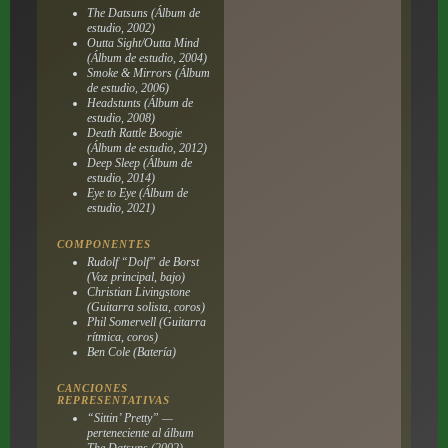
The Datsuns
(Álbum de
estudio, 2002)
Outta Sight/Outta Mind
(Álbum de estudio, 2004)
Smoke & Mirrors
(Álbum
de estudio, 2006)
Headstunts
(Álbum de
estudio, 2008)
Death Rattle Boogie
(Álbum de estudio, 2012)
Deep Sleep
(Álbum de
estudio, 2014)
Eye to Eye
(Álbum de
estudio, 2021)
COMPONENTES
Rudolf “Dolf” de Borst
(Voz principal, bajo)
Christian Livingstone
(Guitarra solista, coros)
Phil Somervell (Guitarra
rítmica, coros)
Ben Cole (Batería)
CANCIONES
REPRESENTATIVAS
“Sittin’ Pretty” —
perteneciente al álbum
The Datsuns
(2002)