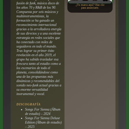
fusión de funk, música disco de
¿Tu marca aquí? Haz clic
los años 70 y R&B de los 90.
para anunciarte.
Compuesta por seis músicos y
multiinstrumentistas, la
formación se ha ganado un
reconocimiento internacional
gracias a la arrolladora energía
de sus directos y a una excelente
estrategia en redes sociales que
ha conectado con miles de
seguidores en todo el mundo.
Tras lograr su primer éxito
revelación en el año 2019, el
grupo ha sabido trasladar esa
frescura tanto al estudio como a
los escenarios de todo el
planeta, consolidándose como
una de las propuestas más
dinámicas y recomendables del
sonido neo-funk actual gracias a
su enorme versatilidad
instrumental y vocal.
DISCOGRAFÍA
Songs For Sienna (Álbum
de estudio) – 2024
Songs For Sienna Deluxe
Edition (Álbum de estudio)
– 2025