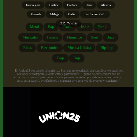
Guadalajara
Huelva
Córdoba
Jaén
Almería
Granada
Málaga
Cádiz
Las Palmas G.C.
S.C. Tenerife
Metal
Pop
Rock
Indie
Punk
Musicales
Fusión
Flamenco
Soul
Jazz
Blues
Electrónica
Música Clásica
Hip-hop
Trap
Rap
“En Union25 nos apasiona la música. Para que tu experiencia sea completa, te sugerimos
opciones de transporte, alojamiento y gastronomía. Algunos de estos enlaces son de
afiliación, lo que nos permite recibir una pequeña comisión por cada reserva realizada (sin
coste extra para ti), ayudándonos a mantener viva esta web de eventos y conciertos.”