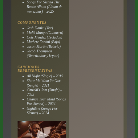
Songs For Sienna The
Remix Album (Álbum de
remezclas) – 2025
COMPONENTES
Josh Daniel (Voz)
Malik Mungo (Guitarra)
Cole Mendez (Teclados)
Mathew Fantini (Bajo)
Jason Martin (Batería)
Jacob Thompson
(Sintetizador y keytar)
CANCIONES
REPRESENTATIVAS
All Night (Single) – 2019
Show Me What Ya Got!
(Single) – 2021
Chuckii’s Jam (Single) –
2022
Change Your Mind (Songs
For Sienna) – 2024
Nightline (Songs For
Sienna) – 2024