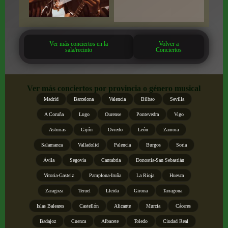
Ver más conciertos en la
Volver a
sala/recinto
Conciertos
Ver más conciertos por provincia o género musical
Madrid
Barcelona
Valencia
Bilbao
Sevilla
A Coruña
Lugo
Ourense
Pontevedra
Vigo
Asturias
Gijón
Oviedo
León
Zamora
Salamanca
Valladolid
Palencia
Burgos
Soria
Ávila
Segovia
Cantabria
Donostia-San Sebastián
Vitoria-Gasteiz
Pamplona-Iruña
La Rioja
Huesca
Zaragoza
Teruel
Lleida
Girona
Tarragona
Islas Baleares
Castellón
Alicante
Murcia
Cáceres
Badajoz
Cuenca
Albacete
Toledo
Ciudad Real