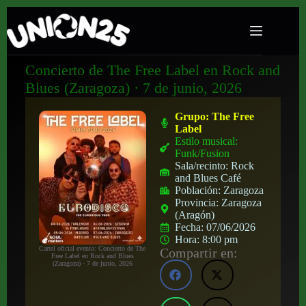
Concierto de The Free Label en Rock and
Blues (Zaragoza) · 7 de junio, 2026
Grupo:
The Free
Label
Estilo musical:
Funk/Fusion
Sala/recinto:
Rock
and Blues Café
Población:
Zaragoza
Provincia:
Zaragoza
(Aragón)
Fecha:
07/06/2026
Hora:
8:00 pm
Cartel oficial evento: Concierto de The
Compartir en:
Free Label en Rock and Blues
(Zaragoza) · 7 de junio, 2026