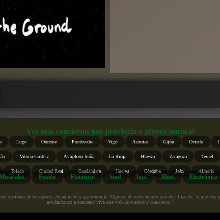
Ver más conciertos por provincia o género musical
a
Lugo
Ourense
Pontevedra
Vigo
Asturias
Gijón
Oviedo
ián
Vitoria-Gasteiz
Pamplona-Iruña
La Rioja
Huesca
Zaragoza
Teruel
Toledo
Ciudad Real
Guadalajara
Huelva
Córdoba
Jaén
Almería
Musicales
Fusión
Flamenco
Soul
Jazz
Blues
Electrónica
s opciones de transporte, alojamiento y gastronomía. Algunos de estos enlaces son de afiliación, lo que nos perm
ayudándonos a mantener viva esta web de eventos y conciertos.”