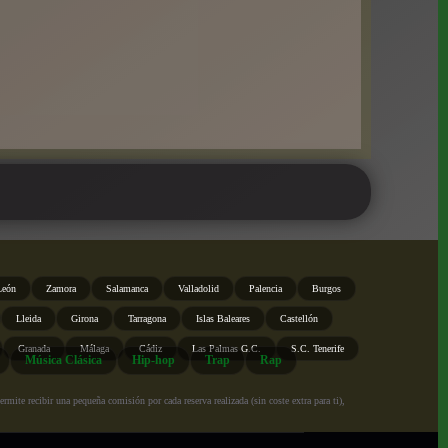
León
Zamora
Salamanca
Valladolid
Palencia
Burgos
Lleida
Girona
Tarragona
Islas Baleares
Castellón
Granada
Málaga
Cádiz
Las Palmas G.C.
S.C. Tenerife
Música Clásica
Hip-hop
Trap
Rap
ite recibir una pequeña comisión por cada reserva realizada (sin coste extra para ti),