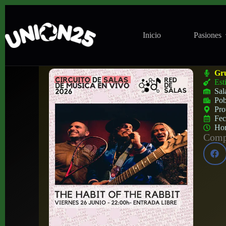
Inicio
Pasiones
Concierto de The Habit of the Rabbit en
Gr
Est
Sal
Pob
Pro
Fe
Ho
Compa