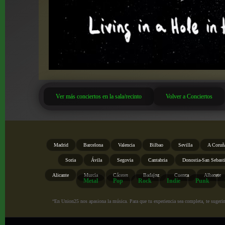
Ver más conciertos en la sala/recinto
Volver a Conciertos
Madrid
Barcelona
Valencia
Bilbao
Sevilla
A Coruñ
Soria
Ávila
Segovia
Cantabria
Donostia-San Sebast
Alicante
Murcia
Cáceres
Badajoz
Cuenca
Albacete
Metal
Pop
Rock
Indie
Punk
“En Union25 nos apasiona la música. Para que tu experiencia sea completa, te sugerimo