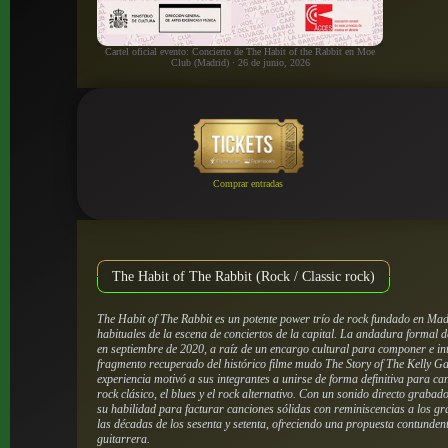
Cartel oficial evento: Concierto de The Habit of the Rabbit en Moe
Club (Madrid) · 26 de junio, 2026
Comprar entradas
The Habit of The Rabbit (Rock / Classic rock)
The Habit of The Rabbit es un potente power trío de rock fundado en Ma
habituales de la escena de conciertos de la capital. La andadura formal
en septiembre de 2020, a raíz de un encargo cultural para componer e in
fragmento recuperado del histórico filme mudo
The Story of The Kelly G
experiencia motivó a sus integrantes a unirse de forma definitiva para can
rock clásico, el blues y el rock alternativo. Con un sonido directo graba
su habilidad para facturar canciones sólidas con reminiscencias a los gr
las décadas de los sesenta y setenta, ofreciendo una propuesta contunden
guitarrera.