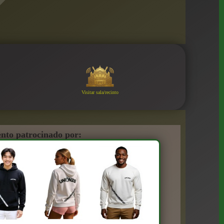
Visitar sala/recinto
nto patrocinado por: