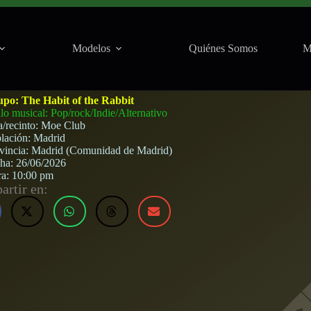
Modelos
Quiénes Somos
M
 Moe Club (Madrid) · 26 de junio, 2026
upo:
The Habit of the Rabbit
ilo musical: Pop/rock/Indie/Alternativo
a/recinto:
Moe Club
lación:
Madrid
vincia:
Madrid (Comunidad de Madrid)
cha:
26/06/2026
ra:
10:00 pm
rtir en: