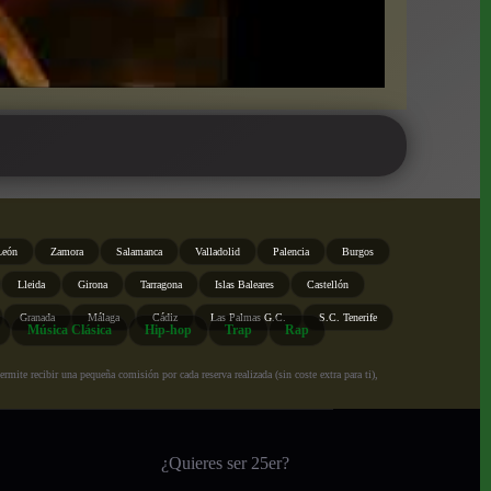
León
Zamora
Salamanca
Valladolid
Palencia
Burgos
Lleida
Girona
Tarragona
Islas Baleares
Castellón
Granada
Málaga
Cádiz
Las Palmas G.C.
S.C. Tenerife
Música Clásica
Hip-hop
Trap
Rap
ite recibir una pequeña comisión por cada reserva realizada (sin coste extra para ti),
¿Quieres ser 25er?