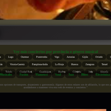
Ver más conciertos por provincia o género musical
a
Lugo
Ourense
Pontevedra
Vigo
Asturias
Gijón
Oviedo
ián
Vitoria-Gasteiz
Pamplona-Iruña
La Rioja
Huesca
Zaragoza
Teruel
Toledo
Ciudad Real
Guadalajara
Huelva
Córdoba
Jaén
Almería
Musicales
Fusión
Flamenco
Soul
Jazz
Blues
Electrónica
s opciones de transporte, alojamiento y gastronomía. Algunos de estos enlaces son de afiliación, lo que nos perm
ayudándonos a mantener viva esta web de eventos y conciertos.”