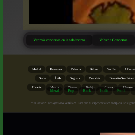
Ver más conciertos en la sala/recinto
Volver a Conciertos
Madrid
Barcelona
Valencia
Bilbao
Sevilla
A Coruñ
Soria
Ávila
Segovia
Cantabria
Donostia-San Sebast
Alicante
Murcia
Cáceres
Badajoz
Cuenca
Albacete
Metal
Pop
Rock
Indie
Punk
“En Union25 nos apasiona la música. Para que tu experiencia sea completa, te sugerimo