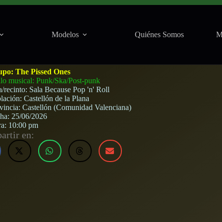
Modelos
Quiénes Somos
M
Pop ‘n’ Roll (Castellón) · 26 de junio, 2026
upo:
The Pissed Ones
ilo musical: Punk/Ska/Post-punk
a/recinto:
Sala Because Pop 'n' Roll
lación:
Castellón de la Plana
vincia:
Castellón (Comunidad Valenciana)
cha:
25/06/2026
ra:
10:00 pm
rtir en: