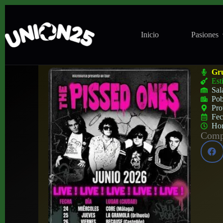
Inicio
Pasiones
Concierto de The Pissed Ones en Because 
Gr
Est
Sal
Pob
Pro
Fe
Ho
Compa