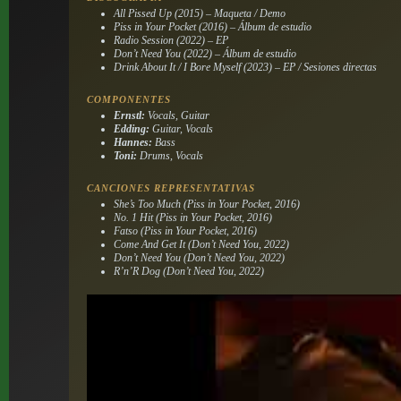
All Pissed Up (2015) – Maqueta / Demo
Piss in Your Pocket (2016) – Álbum de estudio
Radio Session (2022) – EP
Don’t Need You (2022) – Álbum de estudio
Drink About It / I Bore Myself (2023) – EP / Sesiones directas
COMPONENTES
Ernstl:
Vocals, Guitar
Edding:
Guitar, Vocals
Hannes:
Bass
Toni:
Drums, Vocals
CANCIONES REPRESENTATIVAS
She’s Too Much (Piss in Your Pocket, 2016)
No. 1 Hit (Piss in Your Pocket, 2016)
Fatso (Piss in Your Pocket, 2016)
Come And Get It (Don’t Need You, 2022)
Don’t Need You (Don’t Need You, 2022)
R’n’R Dog (Don’t Need You, 2022)