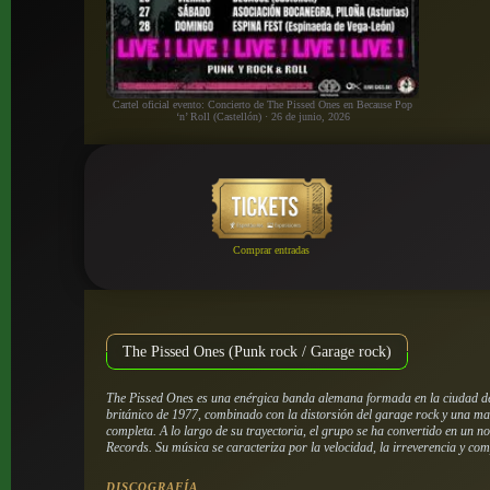
Cartel oficial evento: Concierto de The Pissed Ones en Because Pop
‘n’ Roll (Castellón) · 26 de junio, 2026
Comprar entradas
The Pissed Ones (Punk rock / Garage rock)
The Pissed Ones es una enérgica banda alemana formada en la ciudad de D
británico de 1977, combinado con la distorsión del garage rock y una ma
completa. A lo largo de su trayectoria, el grupo se ha convertido en un
Records. Su música se caracteriza por la velocidad, la irreverencia y com
DISCOGRAFÍA