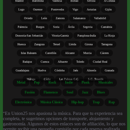
Madrid
Barcelona
Valencia
Bilbao
Sevilla
A Coruña
Lugo
Ourense
Pontevedra
Vigo
Asturias
Gijón
Oviedo
León
Zamora
Salamanca
Valladolid
Palencia
Burgos
Soria
Ávila
Segovia
Cantabria
Donostia-San Sebastián
Vitoria-Gasteiz
Pamplona-Iruña
La Rioja
Huesca
Zaragoza
Teruel
Lleida
Girona
Tarragona
Islas Baleares
Castellón
Alicante
Murcia
Cáceres
Badajoz
Cuenca
Albacete
Toledo
Ciudad Real
Guadalajara
Huelva
Córdoba
Jaén
Almería
Granada
Málaga
Cádiz
Las Palmas G.C.
S.C. Tenerife
Metal
Pop
Rock
Indie
Punk
Musicales
Fusión
Flamenco
Soul
Jazz
Blues
Electrónica
Música Clásica
Hip-hop
Trap
Rap
“En Union25 nos apasiona la música. Para que tu experiencia sea
completa, te sugerimos opciones de transporte, alojamiento y
gastronomía. Algunos de estos enlaces son de afiliación, lo que nos
permite recibir una pequeña comisión por cada reserva realizada