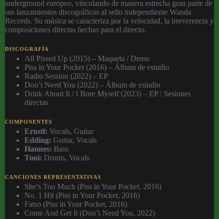
underground europeo, vinculando de manera estrecha gran parte de
sus lanzamientos discográficos al sello independiente Wanda
Records. Su música se caracteriza por la velocidad, la irreverencia y
composiciones directas hechas para el directo.
DISCOGRAFÍA
All Pissed Up (2015) – Maqueta / Demo
Piss in Your Pocket (2016) – Álbum de estudio
Radio Session (2022) – EP
Don’t Need You (2022) – Álbum de estudio
Drink About It / I Bore Myself (2023) – EP / Sesiones
directas
COMPONENTES
Ernstl:
Vocals, Guitar
Edding:
Guitar, Vocals
Hannes:
Bass
Toni:
Drums, Vocals
CANCIONES REPRESENTATIVAS
She’s Too Much (Piss in Your Pocket, 2016)
No. 1 Hit (Piss in Your Pocket, 2016)
Fatso (Piss in Your Pocket, 2016)
Come And Get It (Don’t Need You, 2022)