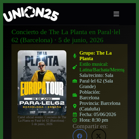
Concierto de The La Planta en Paral·lel
62 (Barcelona) · 5 de junio, 2026
Grupo:
The La
Planta
Estilo musical:
Latina/Bachata/Merengue
Sala/recinto:
Sala
Paral·lel 62 (Sala
Grande)
Población:
Barcelona
Provincia:
Barcelona
(Cataluña)
Fecha:
05/06/2026
Cartel oficial evento: Concierto de The
Hora:
8:30 pm
La Planta en Paral·lel 62 (Barcelona) ·
5 de junio, 2026
Compartir en: