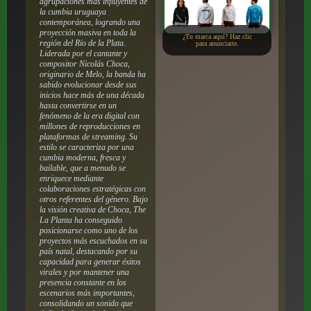
agrupaciones más influyentes de
la cumbia uruguaya
contemporánea, logrando una
proyección masiva en toda la
¿Tu marca aquí? Haz clic
región del Río de la Plata.
para anunciarte.
Liderada por el cantante y
compositor Nicolás Choca,
originario de Melo, la banda ha
sabido evolucionar desde sus
inicios hace más de una década
hasta convertirse en un
fenómeno de la era digital con
millones de reproducciones en
plataformas de streaming. Su
estilo se caracteriza por una
cumbia moderna, fresca y
bailable, que a menudo se
enriquece mediante
colaboraciones estratégicas con
otros referentes del género. Bajo
la visión creativa de Choca, The
La Planta ha conseguido
posicionarse como uno de los
proyectos más escuchados en su
país natal, destacando por su
capacidad para generar éxitos
virales y por mantener una
presencia constante en los
escenarios más importantes,
consolidando un sonido que