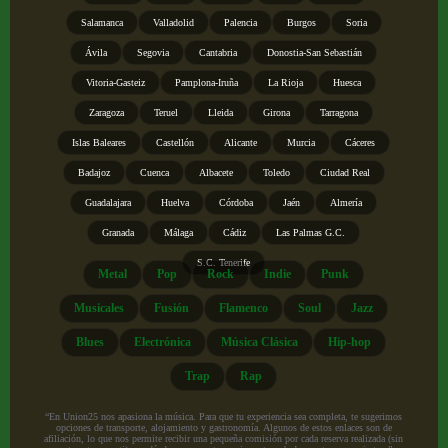
Salamanca
Valladolid
Palencia
Burgos
Soria
Ávila
Segovia
Cantabria
Donostia-San Sebastián
Vitoria-Gasteiz
Pamplona-Iruña
La Rioja
Huesca
Zaragoza
Teruel
Lleida
Girona
Tarragona
Islas Baleares
Castellón
Alicante
Murcia
Cáceres
Badajoz
Cuenca
Albacete
Toledo
Ciudad Real
Guadalajara
Huelva
Córdoba
Jaén
Almería
Granada
Málaga
Cádiz
Las Palmas G.C.
S.C. Tenerife
Metal
Pop
Rock
Indie
Punk
Musicales
Fusión
Flamenco
Soul
Jazz
Blues
Electrónica
Música Clásica
Hip-hop
Trap
Rap
“En Union25 nos apasiona la música. Para que tu experiencia sea completa, te sugerimos
opciones de transporte, alojamiento y gastronomía. Algunos de estos enlaces son de
afiliación, lo que nos permite recibir una pequeña comisión por cada reserva realizada (sin