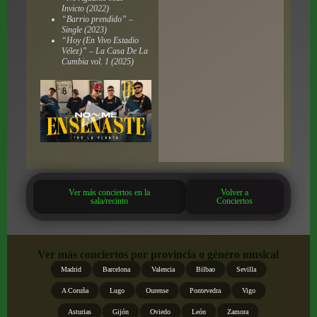
Invicto (2022)
“Barrio prendido” –
Single (2023)
“Hoy (En Vivo Estadio
Vélez)” – La Casa De La
Cumbia vol. 1 (2025)
Ver más conciertos en la
Volver a
sala/recinto
Conciertos
Ver más conciertos por provincia o género musical
Madrid
Barcelona
Valencia
Bilbao
Sevilla
A Coruña
Lugo
Ourense
Pontevedra
Vigo
Asturias
Gijón
Oviedo
León
Zamora