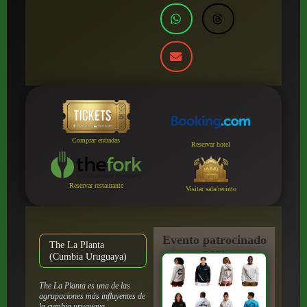
Comprar entradas
Reservar hotel
Reservar restaurante
Visitar sala/recinto
Evento patrocinado
The La Planta
por:
(Cumbia Uruguaya)
The La Planta es una de las
agrupaciones más influyentes de
la cumbia uruguaya