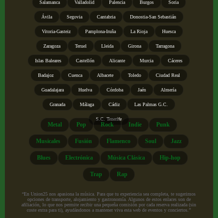
Salamanca
Valladolid
Palencia
Burgos
Soria
Ávila
Segovia
Cantabria
Donostia-San Sebastián
Vitoria-Gasteiz
Pamplona-Iruña
La Rioja
Huesca
Zaragoza
Teruel
Lleida
Girona
Tarragona
Islas Baleares
Castellón
Alicante
Murcia
Cáceres
Badajoz
Cuenca
Albacete
Toledo
Ciudad Real
Guadalajara
Huelva
Córdoba
Jaén
Almería
Granada
Málaga
Cádiz
Las Palmas G.C.
S.C. Tenerife
Metal
Pop
Rock
Indie
Punk
Musicales
Fusión
Flamenco
Soul
Jazz
Blues
Electrónica
Música Clásica
Hip-hop
Trap
Rap
“En Union25 nos apasiona la música. Para que tu experiencia sea completa, te sugerimos
opciones de transporte, alojamiento y gastronomía. Algunos de estos enlaces son de
afiliación, lo que nos permite recibir una pequeña comisión por cada reserva realizada (sin
coste extra para ti), ayudándonos a mantener viva esta web de eventos y conciertos.”