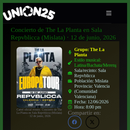
Concierto de The La Planta en Sala
Repvblicca (Mislata) · 12 de junio, 2026
Grupo:
The La
Planta
Estilo musical:
Latina/Bachata/Merengue
Sala/recinto:
Sala
Repvblicca
Población:
Mislata
Provincia:
Valencia
(Comunidad
Valenciana)
Fecha:
12/06/2026
Hora:
8:00 pm
Cartel oficial evento: Concierto de The
Compartir en:
La Planta en Sala Repvblicca (Mislata)
· 12 de junio, 2026