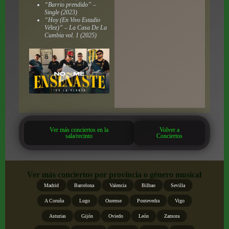
“Barrio prendido” –
Single (2023)
“Hoy (En Vivo Estadio
Vélez)” – La Casa De La
Cumbia vol. 1 (2025)
Ver más conciertos en la
Volver a
sala/recinto
Conciertos
Ver más conciertos por provincia o género musical
Madrid
Barcelona
Valencia
Bilbao
Sevilla
A Coruña
Lugo
Ourense
Pontevedra
Vigo
Asturias
Gijón
Oviedo
León
Zamora