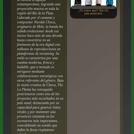
contemporánea, logrando una
proyección masiva en toda la
¿Tu marca aquí? Haz clic
región del Río de la Plata.
para anunciarte.
Liderada por el cantante y
compositor Nicolás Choca,
originario de Melo, la banda ha
sabido evolucionar desde sus
inicios hace más de una década
hasta convertirse en un
fenómeno de la era digital con
millones de reproducciones en
plataformas de streaming. Su
estilo se caracteriza por una
cumbia moderna, fresca y
bailable, que a menudo se
enriquece mediante
colaboraciones estratégicas con
otros referentes del género. Bajo
la visión creativa de Choca, The
La Planta ha conseguido
posicionarse como uno de los
proyectos más escuchados en su
país natal, destacando por su
capacidad para generar éxitos
virales y por mantener una
presencia constante en los
escenarios más importantes,
consolidando un sonido que
define la fiesta rioplatense