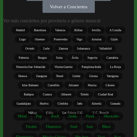
Volver a Conciertos
Ver más conciertos por provincia o género musical
Madrid
Barcelona
Valencia
Bilbao
Sevilla
A Coruña
Lugo
Ourense
Pontevedra
Vigo
Asturias
Gijón
Oviedo
León
Zamora
Salamanca
Valladolid
Palencia
Burgos
Soria
Ávila
Segovia
Cantabria
Donostia-San Sebastián
Vitoria-Gasteiz
Pamplona-Iruña
La Rioja
Huesca
Zaragoza
Teruel
Lleida
Girona
Tarragona
Islas Baleares
Castellón
Alicante
Murcia
Cáceres
Badajoz
Cuenca
Albacete
Toledo
Ciudad Real
Guadalajara
Huelva
Córdoba
Jaén
Almería
Granada
Málaga
Cádiz
Las Palmas G.C.
S.C. Tenerife
Metal
Pop
Rock
Indie
Punk
Musicales
Fusión
Flamenco
Soul
Jazz
Blues
Electrónica
Música Clásica
Hip-hop
Trap
Rap