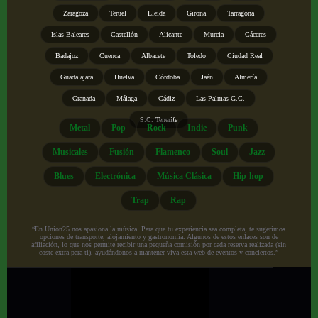
Zaragoza
Teruel
Lleida
Girona
Tarragona
Islas Baleares
Castellón
Alicante
Murcia
Cáceres
Badajoz
Cuenca
Albacete
Toledo
Ciudad Real
Guadalajara
Huelva
Córdoba
Jaén
Almería
Granada
Málaga
Cádiz
Las Palmas G.C.
S.C. Tenerife
Metal
Pop
Rock
Indie
Punk
Musicales
Fusión
Flamenco
Soul
Jazz
Blues
Electrónica
Música Clásica
Hip-hop
Trap
Rap
“En Union25 nos apasiona la música. Para que tu experiencia sea completa, te sugerimos
opciones de transporte, alojamiento y gastronomía. Algunos de estos enlaces son de
afiliación, lo que nos permite recibir una pequeña comisión por cada reserva realizada (sin
coste extra para ti), ayudándonos a mantener viva esta web de eventos y conciertos.”