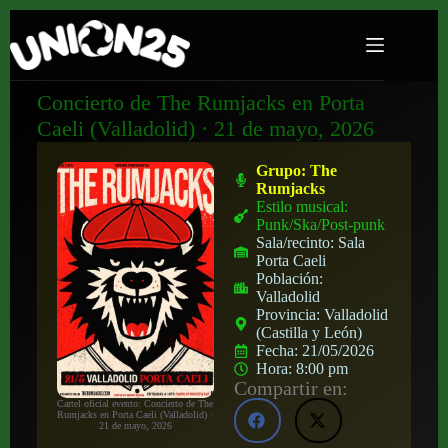
Concierto de The Rumjacks en Porta
Caeli (Valladolid) · 21 de mayo, 2026
Grupo:
The
Rumjacks
Estilo musical:
Punk/Ska/Post-punk
Sala/recinto:
Sala
Porta Caeli
Población:
Valladolid
Provincia:
Valladolid
(Castilla y León)
Fecha:
21/05/2026
Hora:
8:00 pm
Compartir en:
Cartel oficial evento: Concierto de The
Rumjacks en Porta Caeli (Valladolid) ·
21 de mayo, 2026