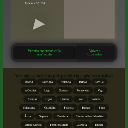
Horses (2025)
Ver más conciertos en la
Volver a
sala/recinto
Conciertos
Ver más conciertos por provincia o género musical
Madrid
Barcelona
Valencia
Bilbao
Sevilla
A Coruña
Lugo
Ourense
Pontevedra
Vigo
Asturias
Gijón
Oviedo
León
Zamora
Salamanca
Valladolid
Palencia
Burgos
Soria
Ávila
Segovia
Cantabria
Donostia-San Sebastián
Vitoria-Gasteiz
Pamplona-Iruña
La Rioja
Huesca