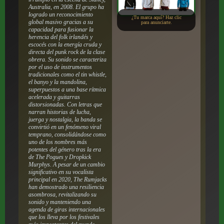
Australia, en 2008. El grupo ha
logrado un reconocimiento
¿Tu marca aquí? Haz clic
global masivo gracias a su
para anunciarte.
capacidad para fusionar la
herencia del folk irlandés y
escocés con la energía cruda y
directa del punk rock de la clase
obrera. Su sonido se caracteriza
por el uso de instrumentos
tradicionales como el tin whistle,
el banyo y la mandolina,
superpuestos a una base rítmica
acelerada y guitarras
distorsionadas. Con letras que
narran historias de lucha,
juerga y nostalgia, la banda se
convirtió en un fenómeno viral
temprano, consolidándose como
uno de los nombres más
potentes del género tras la era
de The Pogues y Dropkick
Murphys. A pesar de un cambio
significativo en su vocalista
principal en 2020, The Rumjacks
han demostrado una resiliencia
asombrosa, revitalizando su
sonido y manteniendo una
agenda de giras internacionales
que los lleva por los festivales