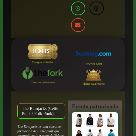
Comprar entradas
Reservar hotel
Reservar restaurante
Visitar sala/recinto
Evento patrocinado
The Rumjacks (Celtic
por:
Punk / Folk Punk)
The Rumjacks es una vibrante
formación de Celtic punk que
irrumpió en la escena de Sídney,