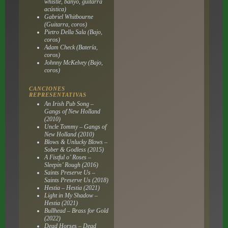
whistle, banyo, guitarra
acústica)
Gabriel Whitbourne
(Guitarra, coros)
Pietro Della Sala (Bajo,
coros)
Adam Check (Batería,
coros)
Johnny McKelvey (Bajo,
coros)
CANCIONES
REPRESENTATIVAS
An Irish Pub Song –
Gangs of New Holland
(2010)
Uncle Tommy – Gangs of
New Holland (2010)
Blows & Unlucky Blows –
Sober & Godless (2015)
A Fistful o’ Roses –
Sleepin’ Rough (2016)
Saints Preserve Us –
Saints Preserve Us (2018)
Hestia – Hestia (2021)
Light in My Shadow –
Hestia (2021)
Bullhead – Brass for Gold
(2022)
Dead Horses – Dead