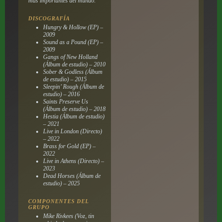
más importantes del mundo.
DISCOGRAFÍA
Hungry & Hollow (EP) –
2009
Sound as a Pound (EP) –
2009
Gangs of New Holland
(Álbum de estudio) – 2010
Sober & Godless (Álbum
de estudio) – 2015
Sleepin’ Rough (Álbum de
estudio) – 2016
Saints Preserve Us
(Álbum de estudio) – 2018
Hestia (Álbum de estudio)
– 2021
Live in London (Directo)
– 2022
Brass for Gold (EP) –
2022
Live in Athens (Directo) –
2023
Dead Horses (Álbum de
estudio) – 2025
COMPONENTES DEL
GRUPO
Mike Rivkees (Voz, tin