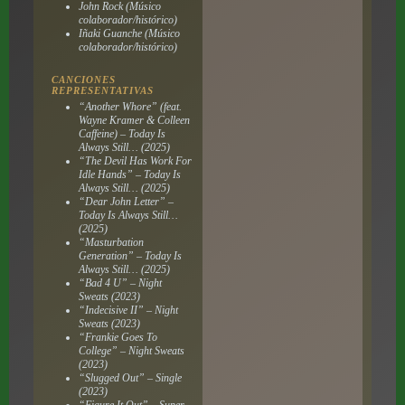
John Rock (Músico
colaborador/histórico)
Iñaki Guanche (Músico
colaborador/histórico)
CANCIONES
REPRESENTATIVAS
“Another Whore” (feat.
Wayne Kramer & Colleen
Caffeine) –
Today Is
Always Still…
(2025)
“The Devil Has Work For
Idle Hands” –
Today Is
Always Still…
(2025)
“Dear John Letter” –
Today Is Always Still…
(2025)
“Masturbation
Generation” –
Today Is
Always Still…
(2025)
“Bad 4 U” –
Night
Sweats
(2023)
“Indecisive II” –
Night
Sweats
(2023)
“Frankie Goes To
College” –
Night Sweats
(2023)
“Slugged Out” – Single
(2023)
“Figure It Out” –
Super