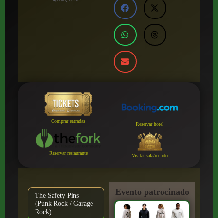
Comprar entradas
Reservar hotel
Reservar restaurante
Visitar sala/recinto
Evento patrocinado
The Safety Pins
por:
(Punk Rock / Garage
Rock)