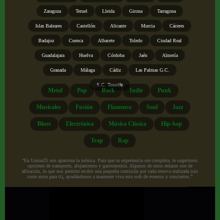
Zaragoza
Teruel
Lleida
Girona
Tarragona
Islas Baleares
Castellón
Alicante
Murcia
Cáceres
Badajoz
Cuenca
Albacete
Toledo
Ciudad Real
Guadalajara
Huelva
Córdoba
Jaén
Almería
Granada
Málaga
Cádiz
Las Palmas G.C.
S.C. Tenerife
Metal
Pop
Rock
Indie
Punk
Musicales
Fusión
Flamenco
Soul
Jazz
Blues
Electrónica
Música Clásica
Hip-hop
Trap
Rap
“En Union25 nos apasiona la música. Para que tu experiencia sea completa, te sugerimos
opciones de transporte, alojamiento y gastronomía. Algunos de estos enlaces son de
afiliación, lo que nos permite recibir una pequeña comisión por cada reserva realizada (sin
coste extra para ti), ayudándonos a mantener viva esta web de eventos y conciertos.”