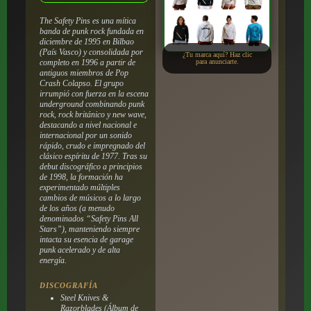
The Safety Pins es una mítica
banda de punk rock fundada en
diciembre de 1995 en Bilbao
(País Vasco) y consolidada por
¿Tu marca aquí? Haz clic
completo en 1996 a partir de
para anunciarte.
antiguos miembros de Pop
Crash Colapso. El grupo
irrumpió con fuerza en la escena
underground combinando punk
rock, rock británico y new wave,
destacando a nivel nacional e
internacional por un sonido
rápido, crudo e impregnado del
clásico espíritu de 1977. Tras su
debut discográfico a principios
de 1998, la formación ha
experimentado múltiples
cambios de músicos a lo largo
de los años (a menudo
denominados “Safety Pins All
Stars”), manteniendo siempre
intacta su esencia de garage
punk acelerado y de alta
energía.
DISCOGRAFÍA
Steel Knives &
Razorblades
(Álbum de