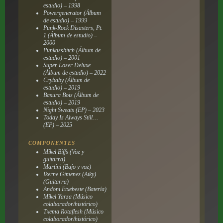
estudio) – 1998
Powergenerator
(Álbum
de estudio) – 1999
Punk-Rock Disasters, Pt.
1
(Álbum de estudio) –
2000
Punkassbitch
(Álbum de
estudio) – 2001
Super Loser Deluxe
(Álbum de estudio) – 2022
Crybaby
(Álbum de
estudio) – 2019
Basura Bois
(Álbum de
estudio) – 2019
Night Sweats
(EP) – 2023
Today Is Always Still…
(EP) – 2025
COMPONENTES
Mikel Biffs (Voz y
guitarra)
Martini (Bajo y voz)
Ikerne Gimenez (Aiky)
(Guitarra)
Andoni Etxebeste (Batería)
Mikel Yarza (Músico
colaborador/histórico)
Txema Rotaflesh (Músico
colaborador/histórico)