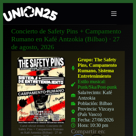
Concierto de Safety Pins + Campamento
Rumano en Kafé Antzokia (Bilbao) · 27
de agosto, 2026
Grupo:
The Safety
Pins, Campamento
Rumano, Sistema
Entretenimiento
Estilo musical:
Punk/Ska/Post-punk
Sala/recinto:
Kafé
Antzokia
Población:
Bilbao
Provincia:
Vizcaya
(País Vasco)
Fecha:
27/08/2026
Hora:
10:30 pm
Cartel oficial evento: Concierto de
Safety Pins + Campamento Rumano
Compartir en:
en Kafé Antzokia (Bilbao) · 27 de
agosto, 2026