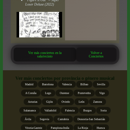
Loser Deluxe
(2022)
Ver más conciertos en la
Volver a
sala/recinto
Conciertos
Ver más conciertos por provincia o género musical
Madrid
Barcelona
Valencia
Bilbao
Sevilla
A Coruña
Lugo
Ourense
Pontevedra
Vigo
Asturias
Gijón
Oviedo
León
Zamora
Salamanca
Valladolid
Palencia
Burgos
Soria
Ávila
Segovia
Cantabria
Donostia-San Sebastián
Vitoria-Gasteiz
Pamplona-Iruña
La Rioja
Huesca