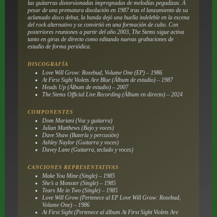
las guitarras distorsionadas impregnadas de melodías pegadizas. A
pesar de una prematura disolución en 1987 tras el lanzamiento de su
aclamado disco debut, la banda dejó una huella indeleble en la escena
del rock alternativo y se convirtió en una formación de culto. Con
posteriores reuniones a partir del año 2003, The Stems sigue activa
tanto en giras de directo como editando nuevas grabaciones de
estudio de forma periódica.
DISCOGRAFÍA
Love Will Grow: Rosebud, Volume One (EP) – 1986
At First Sight Violets Are Blue (Álbum de estudio) – 1987
Heads Up (Álbum de estudio) – 2007
The Stems Official Live Recording (Álbum en directo) – 2024
COMPONENTES
Dom Mariani (Voz y guitarra)
Julian Matthews (Bajo y voces)
Dave Shaw (Batería y percusión)
Ashley Naylor (Guitarra y voces)
Davey Lane (Guitarra, teclado y voces)
CANCIONES REPRESENTATIVAS
Make You Mine (Single) – 1985
She’s a Monster (Single) – 1985
Tears Me in Two (Single) – 1985
Love Will Grow (Pertenece al EP Love Will Grow: Rosebud,
Volume One) – 1986
At First Sight (Pertenece al álbum At First Sight Violets Are