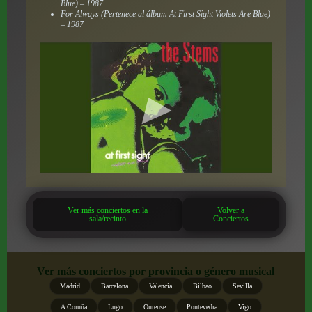
Blue) – 1987
For Always (Pertenece al álbum At First Sight Violets Are Blue)
– 1987
Ver más conciertos en la
Volver a
sala/recinto
Conciertos
Ver más conciertos por provincia o género musical
Madrid
Barcelona
Valencia
Bilbao
Sevilla
A Coruña
Lugo
Ourense
Pontevedra
Vigo