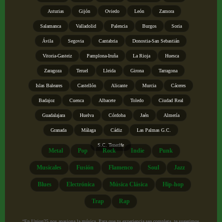
Asturias
Gijón
Oviedo
León
Zamora
Salamanca
Valladolid
Palencia
Burgos
Soria
Ávila
Segovia
Cantabria
Donostia-San Sebastián
Vitoria-Gasteiz
Pamplona-Iruña
La Rioja
Huesca
Zaragoza
Teruel
Lleida
Girona
Tarragona
Islas Baleares
Castellón
Alicante
Murcia
Cáceres
Badajoz
Cuenca
Albacete
Toledo
Ciudad Real
Guadalajara
Huelva
Córdoba
Jaén
Almería
Granada
Málaga
Cádiz
Las Palmas G.C.
S.C. Tenerife
Metal
Pop
Rock
Indie
Punk
Musicales
Fusión
Flamenco
Soul
Jazz
Blues
Electrónica
Música Clásica
Hip-hop
Trap
Rap
“En Union25 nos apasiona la música. Para que tu experiencia sea completa, te sugerimos