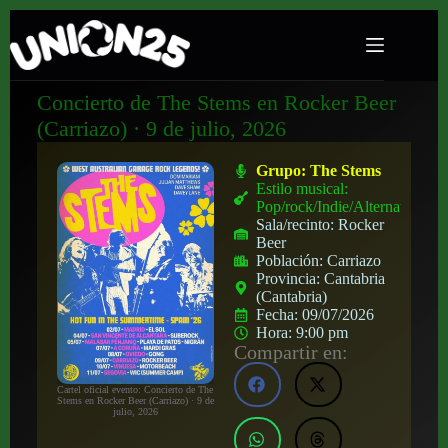
Concierto de The Stems en Rocker Beer
(Carriazo) · 9 de julio, 2026
Grupo:
The Stems
Estilo musical:
Pop/rock/Indie/Alternativo
Sala/recinto:
Rocker
Beer
Población:
Carriazo
Provincia:
Cantabria
(Cantabria)
Fecha:
09/07/2026
Hora:
9:00 pm
Compartir en:
Cartel oficial evento: Concierto de The
Stems en Rocker Beer (Carriazo) · 9 de
julio, 2026