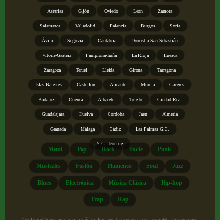
Asturias
Gijón
Oviedo
León
Zamora
Salamanca
Valladolid
Palencia
Burgos
Soria
Ávila
Segovia
Cantabria
Donostia-San Sebastián
Vitoria-Gasteiz
Pamplona-Iruña
La Rioja
Huesca
Zaragoza
Teruel
Lleida
Girona
Tarragona
Islas Baleares
Castellón
Alicante
Murcia
Cáceres
Badajoz
Cuenca
Albacete
Toledo
Ciudad Real
Guadalajara
Huelva
Córdoba
Jaén
Almería
Granada
Málaga
Cádiz
Las Palmas G.C.
S.C. Tenerife
Metal
Pop
Rock
Indie
Punk
Musicales
Fusión
Flamenco
Soul
Jazz
Blues
Electrónica
Música Clásica
Hip-hop
Trap
Rap
“En Union25 nos apasiona la música. Para que tu experiencia sea completa, te sugerimos