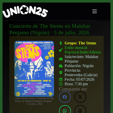
Concierto de The Stems en Malabar
Pénjamo (Nigrán) · 5 de julio, 2026
Grupo:
The Stems
Estilo musical:
Pop/rock/Indie/Alternativo
Sala/recinto:
Malabar
Pénjamo
Población:
Nigrán
Provincia:
Pontevedra (Galicia)
Fecha:
05/07/2026
Hora:
7:30 pm
Compartir en:
Cartel oficial evento: Concierto de The
Stems en Malabar Pénjamo (Nigrán) ·
5 de julio, 2026