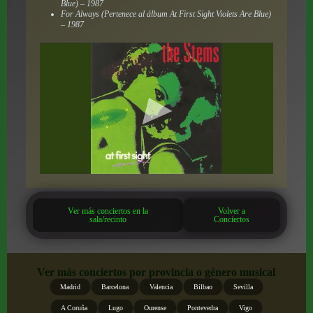
Blue) – 1987
For Always (Pertenece al álbum At First Sight Violets Are Blue)
– 1987
Ver más conciertos en la
Volver a
sala/recinto
Conciertos
Ver más conciertos por provincia o género musical
Madrid
Barcelona
Valencia
Bilbao
Sevilla
A Coruña
Lugo
Ourense
Pontevedra
Vigo