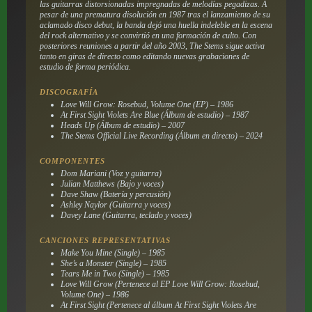
las guitarras distorsionadas impregnadas de melodías pegadizas. A
pesar de una prematura disolución en 1987 tras el lanzamiento de su
aclamado disco debut, la banda dejó una huella indeleble en la escena
del rock alternativo y se convirtió en una formación de culto. Con
posteriores reuniones a partir del año 2003, The Stems sigue activa
tanto en giras de directo como editando nuevas grabaciones de
estudio de forma periódica.
DISCOGRAFÍA
Love Will Grow: Rosebud, Volume One (EP) – 1986
At First Sight Violets Are Blue (Álbum de estudio) – 1987
Heads Up (Álbum de estudio) – 2007
The Stems Official Live Recording (Álbum en directo) – 2024
COMPONENTES
Dom Mariani (Voz y guitarra)
Julian Matthews (Bajo y voces)
Dave Shaw (Batería y percusión)
Ashley Naylor (Guitarra y voces)
Davey Lane (Guitarra, teclado y voces)
CANCIONES REPRESENTATIVAS
Make You Mine (Single) – 1985
She’s a Monster (Single) – 1985
Tears Me in Two (Single) – 1985
Love Will Grow (Pertenece al EP Love Will Grow: Rosebud,
Volume One) – 1986
At First Sight (Pertenece al álbum At First Sight Violets Are