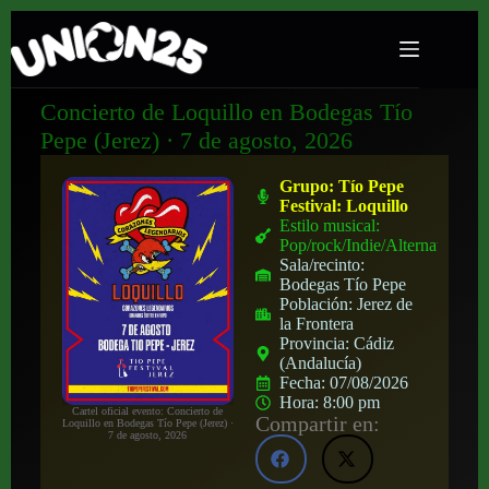
Concierto de Loquillo en Bodegas Tío
Pepe (Jerez) · 7 de agosto, 2026
Grupo:
Tío Pepe
Festival: Loquillo
Estilo musical:
Pop/rock/Indie/Alternativo
Sala/recinto:
Bodegas Tío Pepe
Población:
Jerez de
la Frontera
Provincia:
Cádiz
(Andalucía)
Fecha:
07/08/2026
Hora:
8:00 pm
Cartel oficial evento: Concierto de
Compartir en:
Loquillo en Bodegas Tío Pepe (Jerez) ·
7 de agosto, 2026