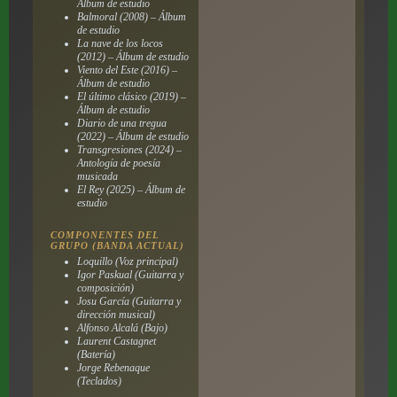
Álbum de estudio
Balmoral (2008) – Álbum
de estudio
La nave de los locos
(2012) – Álbum de estudio
Viento del Este (2016) –
Álbum de estudio
El último clásico (2019) –
Álbum de estudio
Diario de una tregua
(2022) – Álbum de estudio
Transgresiones (2024) –
Antología de poesía
musicada
El Rey (2025) – Álbum de
estudio
COMPONENTES DEL
GRUPO (BANDA ACTUAL)
Loquillo (Voz principal)
Igor Paskual (Guitarra y
composición)
Josu García (Guitarra y
dirección musical)
Alfonso Alcalá (Bajo)
Laurent Castagnet
(Batería)
Jorge Rebenaque
(Teclados)