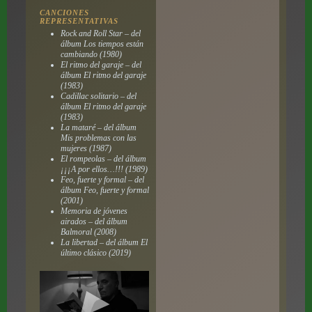
CANCIONES
REPRESENTATIVAS
Rock and Roll Star – del
álbum Los tiempos están
cambiando (1980)
El ritmo del garaje – del
álbum El ritmo del garaje
(1983)
Cadillac solitario – del
álbum El ritmo del garaje
(1983)
La mataré – del álbum
Mis problemas con las
mujeres (1987)
El rompeolas – del álbum
¡¡¡A por ellos…!!! (1989)
Feo, fuerte y formal – del
álbum Feo, fuerte y formal
(2001)
Memoria de jóvenes
airados – del álbum
Balmoral (2008)
La libertad – del álbum El
último clásico (2019)