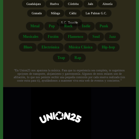
Guadalajara
Huelva
Córdoba
Jaén
Almería
Granada
Málaga
Cádiz
Las Palmas G.C.
S.C. Tenerife
Metal
Pop
Rock
Indie
Punk
Musicales
Fusión
Flamenco
Soul
Jazz
Blues
Electrónica
Música Clásica
Hip-hop
Trap
Rap
“En Union25 nos apasiona la música. Para que tu experiencia sea completa, te sugerimos
opciones de transporte, alojamiento y gastronomía. Algunos de estos enlaces son de
afiliación, lo que nos permite recibir una pequeña comisión por cada reserva realizada (sin
coste extra para ti), ayudándonos a mantener viva esta web de eventos y conciertos.”