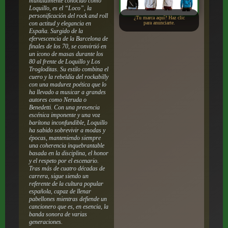
mundialmente conocido como
Loquillo, es el “Loco”, la
personificación del rock and roll
¿Tu marca aquí? Haz clic
con actitud y elegancia en
para anunciarte.
España. Surgido de la
efervescencia de la Barcelona de
finales de los 70, se convirtió en
un icono de masas durante los
80 al frente de Loquillo y Los
Trogloditas. Su estilo combina el
cuero y la rebeldía del rockabilly
con una madurez poética que lo
ha llevado a musicar a grandes
autores como Neruda o
Benedetti. Con una presencia
escénica imponente y una voz
barítona inconfundible, Loquillo
ha sabido sobrevivir a modas y
épocas, manteniendo siempre
una coherencia inquebrantable
basada en la disciplina, el honor
y el respeto por el escenario.
Tras más de cuatro décadas de
carrera, sigue siendo un
referente de la cultura popular
española, capaz de llenar
pabellones mientras defiende un
cancionero que es, en esencia, la
banda sonora de varias
generaciones.