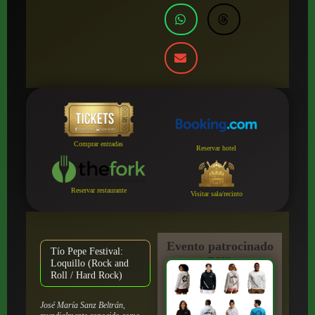
Comprar entradas
Reservar hotel
Reservar restaurante
Visitar sala/recinto
Evento patrocinado
Tío Pepe Festival:
por:
Loquillo (Rock and
Roll / Hard Rock)
José María Sanz Beltrán,