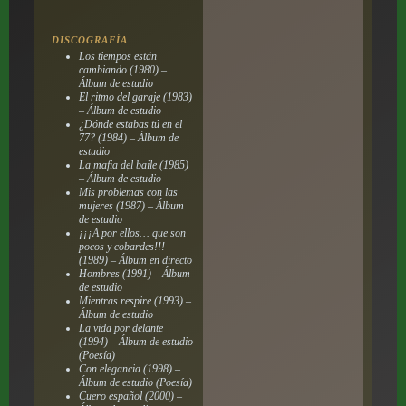
DISCOGRAFÍA
Los tiempos están
cambiando (1980) –
Álbum de estudio
El ritmo del garaje (1983)
– Álbum de estudio
¿Dónde estabas tú en el
77? (1984) – Álbum de
estudio
La mafia del baile (1985)
– Álbum de estudio
Mis problemas con las
mujeres (1987) – Álbum
de estudio
¡¡¡A por ellos… que son
pocos y cobardes!!!
(1989) – Álbum en directo
Hombres (1991) – Álbum
de estudio
Mientras respire (1993) –
Álbum de estudio
La vida por delante
(1994) – Álbum de estudio
(Poesía)
Con elegancia (1998) –
Álbum de estudio (Poesía)
Cuero español (2000) –