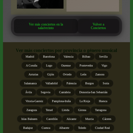
Ver más conciertos en la
Volver a
sala/recinto
Conciertos
Ver más conciertos por provincia o género musical
Madrid
Barcelona
Valencia
Bilbao
Sevilla
A Coruña
Lugo
Ourense
Pontevedra
Vigo
Asturias
Gijón
Oviedo
León
Zamora
Salamanca
Valladolid
Palencia
Burgos
Soria
Ávila
Segovia
Cantabria
Donostia-San Sebastián
Vitoria-Gasteiz
Pamplona-Iruña
La Rioja
Huesca
Zaragoza
Teruel
Lleida
Girona
Tarragona
Islas Baleares
Castellón
Alicante
Murcia
Cáceres
Badajoz
Cuenca
Albacete
Toledo
Ciudad Real