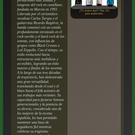
formaciones más sólidas y
longevas del rock en castellano,
fundada en Murcia en 1993.
¿Tu marca aquí? Haz clic
Liderada por el carismático
para anunciarte.
vocalista Carlos Tarque y el
guitarrista Ricardo Ruipérez, la
banda comenzó con un sonido
profundamente enraizado en el
rock sureño y el hard rock de los
setenta, con influencias de
grupos como Black Crowes o
Led Zeppelin.
Con el tiempo, su
estilo evolucionó hacia
estructuras más melódicas y
accesibles, logrando un éxito
masivo a finales de los noventa.
A lo largo de sus tres décadas
de trayectoria, han demostrado
una gran versatilidad,
transitando desde el soul y el
blues hasta el folk acústico de
sus trabajos más recientes. Su
capacidad para facturar himnos
generacionales y la potencia de
su directo, considerado uno de
los mejores de la escena
española, les han permitido
mantener una base de
seguidores fiel mientras
celebran su trigésimo