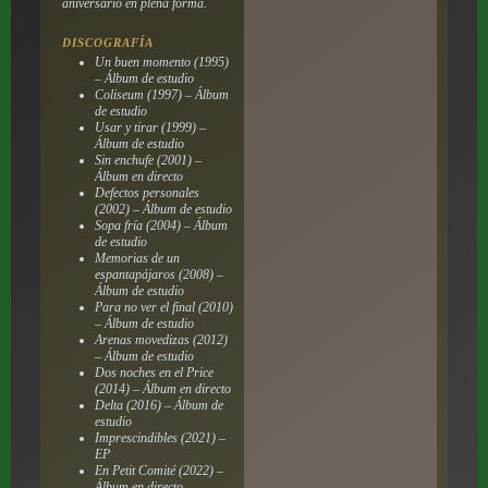
aniversario en plena forma.
DISCOGRAFÍA
Un buen momento (1995)
– Álbum de estudio
Coliseum (1997) – Álbum
de estudio
Usar y tirar (1999) –
Álbum de estudio
Sin enchufe (2001) –
Álbum en directo
Defectos personales
(2002) – Álbum de estudio
Sopa fría (2004) – Álbum
de estudio
Memorias de un
espantapájaros (2008) –
Álbum de estudio
Para no ver el final (2010)
– Álbum de estudio
Arenas movedizas (2012)
– Álbum de estudio
Dos noches en el Price
(2014) – Álbum en directo
Delta (2016) – Álbum de
estudio
Imprescindibles (2021) –
EP
En Petit Comité (2022) –
Álbum en directo