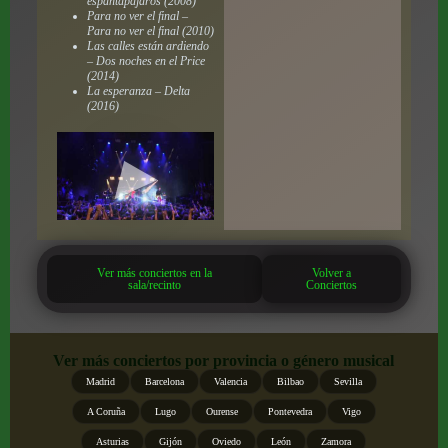
espantapájaros (2008)
Para no ver el final –
Para no ver el final (2010)
Las calles están ardiendo
– Dos noches en el Price
(2014)
La esperanza – Delta
(2016)
Ver más conciertos en la
Volver a
sala/recinto
Conciertos
Ver más conciertos por provincia o género musical
Madrid
Barcelona
Valencia
Bilbao
Sevilla
A Coruña
Lugo
Ourense
Pontevedra
Vigo
Asturias
Gijón
Oviedo
León
Zamora