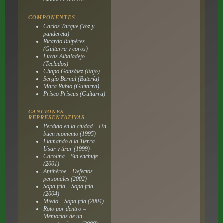
COMPONENTES
Carlos Tarque (Voz y
pandereta)
Ricardo Ruipérez
(Guitarra y coros)
Lucas Albaladejo
(Teclados)
Chapo González (Bajo)
Sergio Bernal (Batería)
Mara Rubio (Guitarra)
Prisco Priscus (Guitarra)
CANCIONES
REPRESENTATIVAS
Perdido en la ciudad – Un
buen momento (1995)
Llamando a la Tierra –
Usar y tirar (1999)
Carolina – Sin enchufe
(2001)
Antihéroe – Defectos
personales (2002)
Sopa fría – Sopa fría
(2004)
Miedo – Sopa fría (2004)
Roto por dentro –
Memorias de un