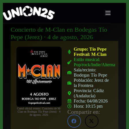
Concierto de M-Clan en Bodegas Tío
Pepe (Jerez) · 4 de agosto, 2026
Grupo:
Tío Pepe
Festival: M-Clan
Estilo musical:
Pop/rock/Indie/Alternativo
Sala/recinto:
Bodegas Tío Pepe
Población:
Jerez de
la Frontera
Provincia:
Cádiz
(Andalucía)
Fecha:
04/08/2026
Hora:
10:15 pm
Cartel oficial evento: Concierto de M-
Compartir en:
Clan en Bodegas Tío Pepe (Jerez) · 4
de agosto, 2026