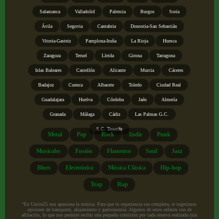
Salamanca
Valladolid
Palencia
Burgos
Soria
Ávila
Segovia
Cantabria
Donostia-San Sebastián
Vitoria-Gasteiz
Pamplona-Iruña
La Rioja
Huesca
Zaragoza
Teruel
Lleida
Girona
Tarragona
Islas Baleares
Castellón
Alicante
Murcia
Cáceres
Badajoz
Cuenca
Albacete
Toledo
Ciudad Real
Guadalajara
Huelva
Córdoba
Jaén
Almería
Granada
Málaga
Cádiz
Las Palmas G.C.
S.C. Tenerife
Metal
Pop
Rock
Indie
Punk
Musicales
Fusión
Flamenco
Soul
Jazz
Blues
Electrónica
Música Clásica
Hip-hop
Trap
Rap
“En Union25 nos apasiona la música. Para que tu experiencia sea completa, te sugerimos
opciones de transporte, alojamiento y gastronomía. Algunos de estos enlaces son de
afiliación, lo que nos permite recibir una pequeña comisión por cada reserva realizada (sin