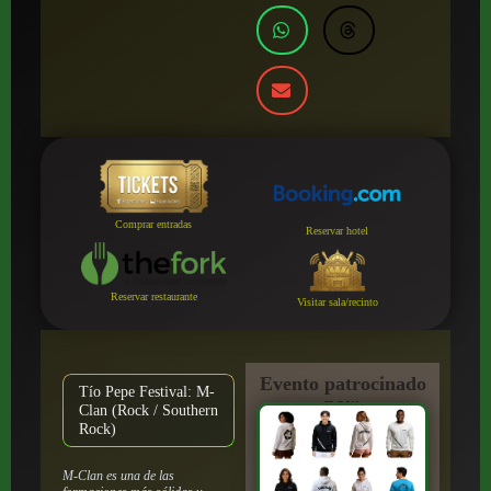
Comprar entradas
Reservar hotel
Reservar restaurante
Visitar sala/recinto
Evento patrocinado
Tío Pepe Festival: M-
por:
Clan (Rock / Southern
Rock)
M-Clan es una de las