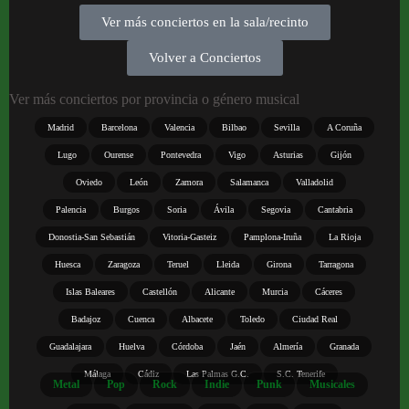
Ver más conciertos en la sala/recinto
Volver a Conciertos
Ver más conciertos por provincia o género musical
Madrid
Barcelona
Valencia
Bilbao
Sevilla
A Coruña
Lugo
Ourense
Pontevedra
Vigo
Asturias
Gijón
Oviedo
León
Zamora
Salamanca
Valladolid
Palencia
Burgos
Soria
Ávila
Segovia
Cantabria
Donostia-San Sebastián
Vitoria-Gasteiz
Pamplona-Iruña
La Rioja
Huesca
Zaragoza
Teruel
Lleida
Girona
Tarragona
Islas Baleares
Castellón
Alicante
Murcia
Cáceres
Badajoz
Cuenca
Albacete
Toledo
Ciudad Real
Guadalajara
Huelva
Córdoba
Jaén
Almería
Granada
Málaga
Cádiz
Las Palmas G.C.
S.C. Tenerife
Metal
Pop
Rock
Indie
Punk
Musicales