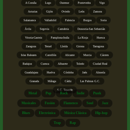
A Coruña
Lugo
Ourense
Pontevedra
Vigo
Asturias
Gijón
Oviedo
León
Zamora
Salamanca
Valladolid
Palencia
Burgos
Soria
Ávila
Segovia
Cantabria
Donostia-San Sebastián
Vitoria-Gasteiz
Pamplona-Iruña
La Rioja
Huesca
Zaragoza
Teruel
Lleida
Girona
Tarragona
Islas Baleares
Castellón
Alicante
Murcia
Cáceres
Badajoz
Cuenca
Albacete
Toledo
Ciudad Real
Guadalajara
Huelva
Córdoba
Jaén
Almería
Granada
Málaga
Cádiz
Las Palmas G.C.
S.C. Tenerife
Metal
Pop
Rock
Indie
Punk
Musicales
Fusión
Flamenco
Soul
Jazz
Blues
Electrónica
Música Clásica
Hip-hop
Trap
Rap