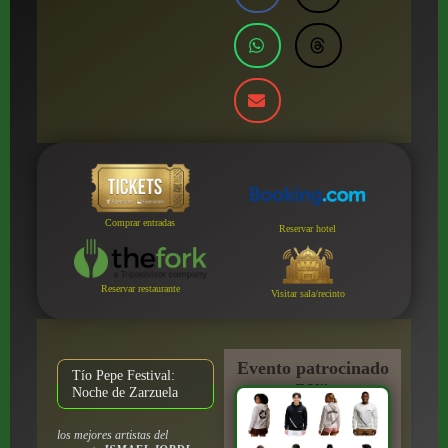
Comprar entradas
Reservar hotel
Reservar restaurante
Visitar sala/recinto
Evento patrocinado
Tío Pepe Festival:
por:
Noche de Zarzuela
los mejores artistas del