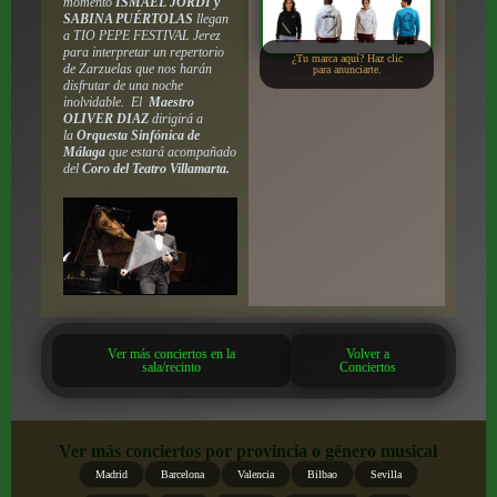
momento
ISMAEL JORDI y
SABINA PUÉRTOLAS
llegan
a TIO PEPE FESTIVAL Jerez
para interpretar un repertorio
¿Tu marca aquí? Haz clic
de Zarzuelas que nos harán
para anunciarte.
disfrutar de una noche
inolvidable. El
Maestro
OLIVER DIAZ
dirigirá a
la
Orquesta Sinfónica de
Málaga
que estará acompañado
del
Coro del Teatro Villamarta.
Ver más conciertos en la
Volver a
sala/recinto
Conciertos
Ver más conciertos por provincia o género musical
Madrid
Barcelona
Valencia
Bilbao
Sevilla