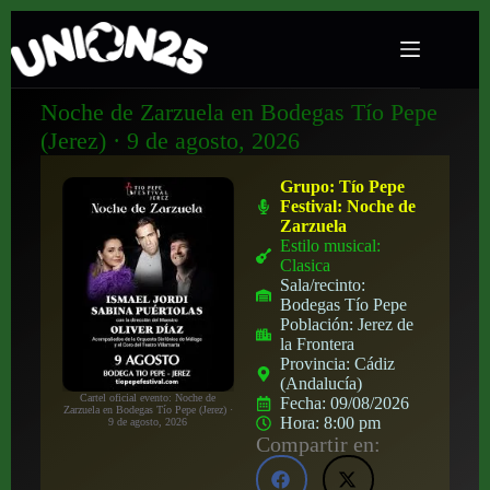
Noche de Zarzuela en Bodegas Tío Pepe
(Jerez) · 9 de agosto, 2026
Grupo:
Tío Pepe
Festival: Noche de
Zarzuela
Estilo musical:
Clasica
Sala/recinto:
Bodegas Tío Pepe
Población:
Jerez de
la Frontera
Provincia:
Cádiz
(Andalucía)
Cartel oficial evento: Noche de
Fecha:
09/08/2026
Zarzuela en Bodegas Tío Pepe (Jerez) ·
Hora:
8:00 pm
9 de agosto, 2026
Compartir en: