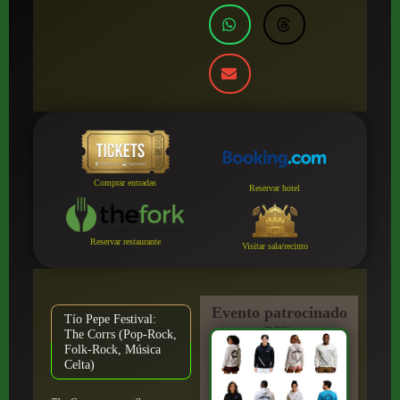
Comprar entradas
Reservar hotel
Reservar restaurante
Visitar sala/recinto
Evento patrocinado
Tío Pepe Festival:
por:
The Corrs (Pop-Rock,
Folk-Rock, Música
Celta)