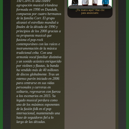
The Corrs es una céletre
agrupación musical irlandesa
formada en 1990 en Dundalk,
¿Tu marca aquí? Haz clic
para anunciarte.
compuesta por cuatro hermanos
de la familia Corr. El grupo
alcanzó el estrellato mundial a
finales de la década de 1990 y
principios de los 2000 gracias a
su propuesta musical que
fusiona el pop-rock
contemporáneo con las raíces e
instrumentación de la música
tradicional celta. Con una
armonía vocal familiar distintiva
y un sonido acústico enriquecido
por violines y flautas, la banda
ha vendido más de 40 millones
de discos globalmente. Tras un
extenso parón iniciado en 2006
para centrarse en sus vidas
personales y carreras en
solitario, regresaron con fuerza
a los escenarios en 2015. Su
legado musical perdura como
uno de los máximos exponentes
de la fusión folk en el pop
internacional, manteniendo una
base de seguidores fiel a lo
largo de las décadas.