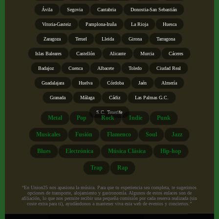
Ávila
Segovia
Cantabria
Donostia-San Sebastián
Vitoria-Gasteiz
Pamplona-Iruña
La Rioja
Huesca
Zaragoza
Teruel
Lleida
Girona
Tarragona
Islas Baleares
Castellón
Alicante
Murcia
Cáceres
Badajoz
Cuenca
Albacete
Toledo
Ciudad Real
Guadalajara
Huelva
Córdoba
Jaén
Almería
Granada
Málaga
Cádiz
Las Palmas G.C.
S.C. Tenerife
Metal
Pop
Rock
Indie
Punk
Musicales
Fusión
Flamenco
Soul
Jazz
Blues
Electrónica
Música Clásica
Hip-hop
Trap
Rap
“En Union25 nos apasiona la música. Para que tu experiencia sea completa, te sugerimos
opciones de transporte, alojamiento y gastronomía. Algunos de estos enlaces son de
afiliación, lo que nos permite recibir una pequeña comisión por cada reserva realizada (sin
coste extra para ti), ayudándonos a mantener viva esta web de eventos y conciertos.”