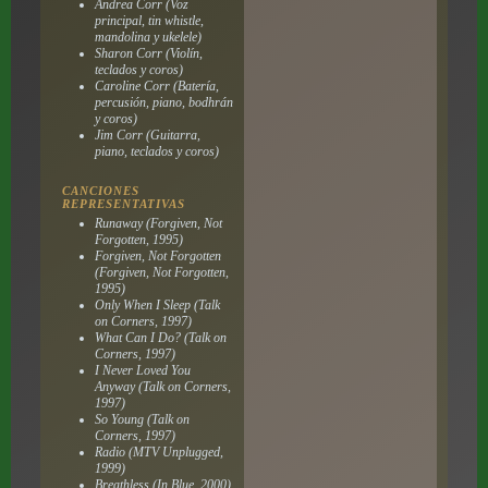
Andrea Corr (Voz
principal, tin whistle,
mandolina y ukelele)
Sharon Corr (Violín,
teclados y coros)
Caroline Corr (Batería,
percusión, piano, bodhrán
y coros)
Jim Corr (Guitarra,
piano, teclados y coros)
CANCIONES
REPRESENTATIVAS
Runaway (Forgiven, Not
Forgotten, 1995)
Forgiven, Not Forgotten
(Forgiven, Not Forgotten,
1995)
Only When I Sleep (Talk
on Corners, 1997)
What Can I Do? (Talk on
Corners, 1997)
I Never Loved You
Anyway (Talk on Corners,
1997)
So Young (Talk on
Corners, 1997)
Radio (MTV Unplugged,
1999)
Breathless (In Blue, 2000)