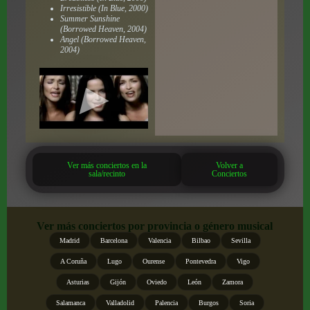
Irresistible (In Blue, 2000)
Summer Sunshine
(Borrowed Heaven, 2004)
Angel (Borrowed Heaven,
2004)
Ver más conciertos en la
Volver a
sala/recinto
Conciertos
Ver más conciertos por provincia o género musical
Madrid
Barcelona
Valencia
Bilbao
Sevilla
A Coruña
Lugo
Ourense
Pontevedra
Vigo
Asturias
Gijón
Oviedo
León
Zamora
Salamanca
Valladolid
Palencia
Burgos
Soria