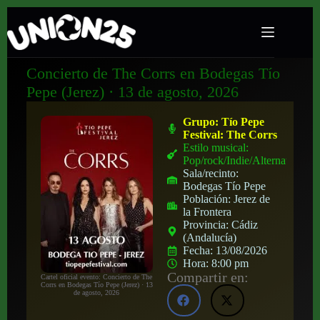
Concierto de The Corrs en Bodegas Tío
Pepe (Jerez) · 13 de agosto, 2026
Grupo:
Tío Pepe
Festival: The Corrs
Estilo musical:
Pop/rock/Indie/Alternativo
Sala/recinto:
Bodegas Tío Pepe
Población:
Jerez de
la Frontera
Provincia:
Cádiz
(Andalucía)
Fecha:
13/08/2026
Hora:
8:00 pm
Compartir en:
Cartel oficial evento: Concierto de The
Corrs en Bodegas Tío Pepe (Jerez) · 13
de agosto, 2026