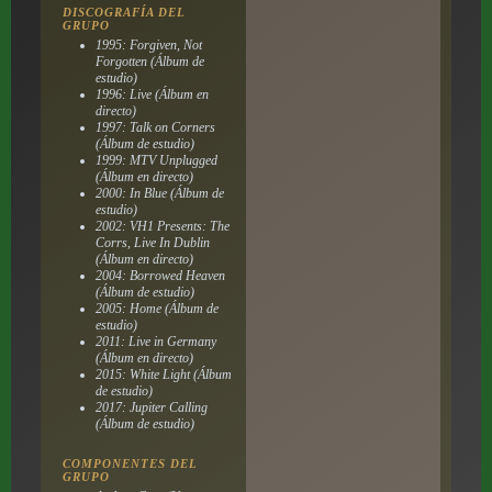
DISCOGRAFÍA DEL
GRUPO
1995: Forgiven, Not
Forgotten (Álbum de
estudio)
1996: Live (Álbum en
directo)
1997: Talk on Corners
(Álbum de estudio)
1999: MTV Unplugged
(Álbum en directo)
2000: In Blue (Álbum de
estudio)
2002: VH1 Presents: The
Corrs, Live In Dublin
(Álbum en directo)
2004: Borrowed Heaven
(Álbum de estudio)
2005: Home (Álbum de
estudio)
2011: Live in Germany
(Álbum en directo)
2015: White Light (Álbum
de estudio)
2017: Jupiter Calling
(Álbum de estudio)
COMPONENTES DEL
GRUPO