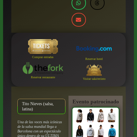
Comprar entradas
Reservar hotel
Reservar restaurante
Visitar sala/recinto
Evento patrocinado
Tito Nieves (salsa,
por:
latina)
Una de las voces más icónicas
de la salsa mundial llega a
Barcelona con un espectáculo
único dentro de su ÚLTIMA