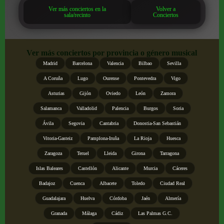
Ver más conciertos en la
Volver a
sala/recinto
Conciertos
Ver más conciertos por provincia o género musical
Madrid
Barcelona
Valencia
Bilbao
Sevilla
A Coruña
Lugo
Ourense
Pontevedra
Vigo
Asturias
Gijón
Oviedo
León
Zamora
Salamanca
Valladolid
Palencia
Burgos
Soria
Ávila
Segovia
Cantabria
Donostia-San Sebastián
Vitoria-Gasteiz
Pamplona-Iruña
La Rioja
Huesca
Zaragoza
Teruel
Lleida
Girona
Tarragona
Islas Baleares
Castellón
Alicante
Murcia
Cáceres
Badajoz
Cuenca
Albacete
Toledo
Ciudad Real
Guadalajara
Huelva
Córdoba
Jaén
Almería
Granada
Málaga
Cádiz
Las Palmas G.C.