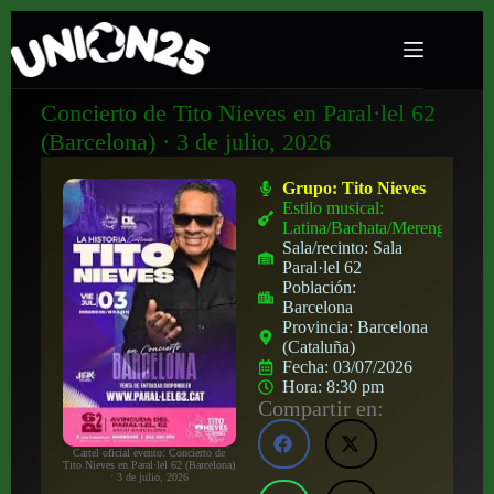
Concierto de Tito Nieves en Paral·lel 62
(Barcelona) · 3 de julio, 2026
Grupo:
Tito Nieves
Estilo musical:
Latina/Bachata/Merengue
Sala/recinto:
Sala
Paral·lel 62
Población:
Barcelona
Provincia:
Barcelona
(Cataluña)
Fecha:
03/07/2026
Hora:
8:30 pm
Compartir en:
Cartel oficial evento: Concierto de
Tito Nieves en Paral·lel 62 (Barcelona)
· 3 de julio, 2026