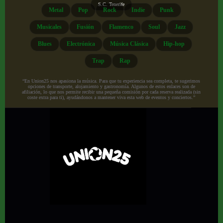
S.C. Tenerife
Metal
Pop
Rock
Indie
Punk
Musicales
Fusión
Flamenco
Soul
Jazz
Blues
Electrónica
Música Clásica
Hip-hop
Trap
Rap
“En Union25 nos apasiona la música. Para que tu experiencia sea completa, te sugerimos
opciones de transporte, alojamiento y gastronomía. Algunos de estos enlaces son de
afiliación, lo que nos permite recibir una pequeña comisión por cada reserva realizada (sin
coste extra para ti), ayudándonos a mantener viva esta web de eventos y conciertos.”