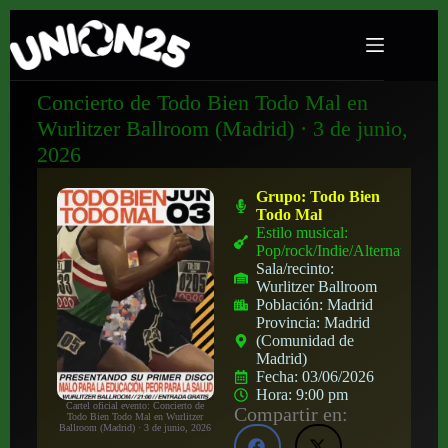
Concierto de Todo Bien Todo Mal en
Wurlitzer Ballroom (Madrid) · 3 de junio,
2026
Grupo:
Todo Bien
Todo Mal
Estilo musical:
Pop/rock/Indie/Alternativo
Sala/recinto:
Wurlitzer Ballroom
Población:
Madrid
Provincia:
Madrid
(Comunidad de
Madrid)
Fecha:
03/06/2026
Hora:
9:00 pm
Cartel oficial evento: Concierto de
Compartir en:
Todo Bien Todo Mal en Wurlitzer
Ballroom (Madrid) · 3 de junio, 2026