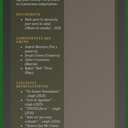
en el panorama independiente.
DISCOGRAFÍA
Malo para la educación,
peor para la salud.
(Álbum de estudio) – 2026
COMPONENTES DEL
GRUPO
Andrés Boissiere (Voz y
guitarra)
Sergio Gómez (Guitarra)
Jaime Crisóstomo
(Batería)
Rafael “Boli” Pérez
(Bajo)
CANCIONES
REPRESENTATIVAS
“No Somos Venezolanos”
– single (2024)
“Esto de Aguantar” –
single (2025)
“TANTAS flores” – single
(2026)
“debe ser que estoy
soñando” – single (2026)
“Quiero Que Me Comas