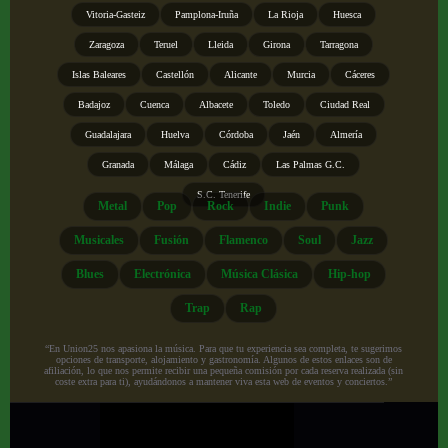
Vitoria-Gasteiz
Pamplona-Iruña
La Rioja
Huesca
Zaragoza
Teruel
Lleida
Girona
Tarragona
Islas Baleares
Castellón
Alicante
Murcia
Cáceres
Badajoz
Cuenca
Albacete
Toledo
Ciudad Real
Guadalajara
Huelva
Córdoba
Jaén
Almería
Granada
Málaga
Cádiz
Las Palmas G.C.
S.C. Tenerife
Metal
Pop
Rock
Indie
Punk
Musicales
Fusión
Flamenco
Soul
Jazz
Blues
Electrónica
Música Clásica
Hip-hop
Trap
Rap
“En Union25 nos apasiona la música. Para que tu experiencia sea completa, te sugerimos
opciones de transporte, alojamiento y gastronomía. Algunos de estos enlaces son de
afiliación, lo que nos permite recibir una pequeña comisión por cada reserva realizada (sin
coste extra para ti), ayudándonos a mantener viva esta web de eventos y conciertos.”