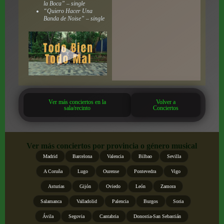
la Boca” – single
“Quiero Hacer Una
Banda de Noise” – single
Ver más conciertos en la
Volver a
sala/recinto
Conciertos
Ver más conciertos por provincia o género musical
Madrid
Barcelona
Valencia
Bilbao
Sevilla
A Coruña
Lugo
Ourense
Pontevedra
Vigo
Asturias
Gijón
Oviedo
León
Zamora
Salamanca
Valladolid
Palencia
Burgos
Soria
Ávila
Segovia
Cantabria
Donostia-San Sebastián