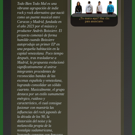
Todo Bien Todo Mal es una
vibrante agrupación de indie
rock y rock alternativo que nació
como un puente musical entre
¿Tu marca aquí? Haz clic
Caracas y Madrid, fundada en
para anunciarte.
el año 2023 por el músico y
productor Andrés Boissiere. El
proyecto comenzó de forma
humilde cuando Boissiere
autoprodujo un primer EP en
una pequeña habitación en la
capital venezolana. Poco tiempo
después, tras trasladarse a
Madrid, la propuesta evolucionó
significativamente al unirse
integrantes procedentes de
reconocidas bandas de las
escenas española y venezolana,
logrando consolidar un sólido
cuarteto. Musicalmente, el grupo
destaca por un estilo sumamente
enérgico, ruidoso y
característico, el cual consigue
fusionar con maestría las
influencias del rock japonés de
la década de los 90, la
distorsión del noise y la
melancolía propia de la
nostalgia sudamericana,
logrando conectar con frescura