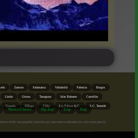
León
Zamora
Salamanca
Valladolid
Palencia
Burgos
Lleida
Girona
Tarragona
Islas Baleares
Castellón
Granada
Málaga
Cádiz
Las Palmas G.C.
S.C. Tenerife
Música Clásica
Hip-hop
Trap
Rap
ite recibir una pequeña comisión por cada reserva realizada (sin coste extra para ti),