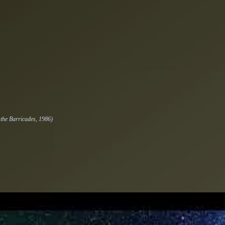
the Barricades
, 1986)