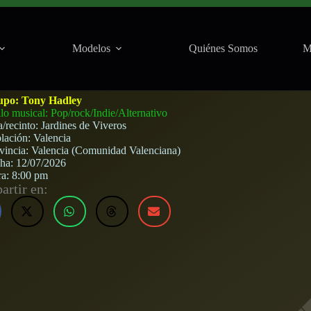
Modelos
Quiénes Somos
M
e Viveros (Valencia) · 12 de julio, 2026
upo:
Tony Hadley
ilo musical: Pop/rock/Indie/Alternativo
a/recinto:
Jardines de Viveros
lación:
Valencia
vincia:
Valencia (Comunidad Valenciana)
cha:
12/07/2026
ra:
8:00 pm
rtir en: