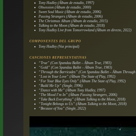
Tony Hadley
(Álbum de estudio, 1997)
Obsession
(Álbum de estudio, 2000)
Sweet Soul Music
(Álbum de estudio, 2006)
Passing Strangers
(Álbum de estudio, 2006)
The Christmas Album
(Álbum de estudio, 2015)
Talking to the Moon
(Álbum de estudio, 2018)
Tony Hadley Live from Tomorrowland
(Álbum en directo, 2022)
COMPONENTES DEL GRUPO
Tony Hadley (Voz principal)
CANCIONES REPRESENTATIVAS
“True” (Con Spandau Ballet – Álbum
True
, 1983)
“Gold” (Con Spandau Ballet – Álbum
True
, 1983)
“Through the Barricades” (Con Spandau Ballet – Álbum
Through 
“Lost in Your Love” (Álbum
The State of Play
, 1992)
“For Your Blue Eyes Only” (Álbum
The State of Play
, 1992)
“Build Me Up” (Single, 1996)
“Dance with Me” (Álbum
Tony Hadley
, 1997)
“The Mood I’m In” (Álbum
Passing Strangers
, 2006)
“Take Back Everything” (Álbum
Talking to the Moon
, 2018)
“Tonight Belongs to Us” (Álbum
Talking to the Moon
, 2018)
“Because of You” (Single, 2022)