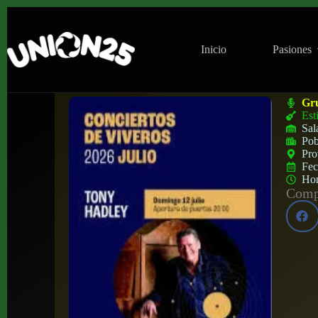
Inicio
Pasiones
Concierto de Tony Hadley en Conciertos d
Gr
Est
Sal
Pob
Pro
Fe
Ho
Compa