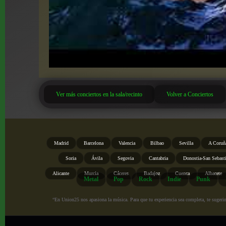
Ver más conciertos en la sala/recinto
Volver a Conciertos
Madrid
Barcelona
Valencia
Bilbao
Sevilla
A Coruñ
Soria
Ávila
Segovia
Cantabria
Donostia-San Sebast
Alicante
Murcia
Cáceres
Badajoz
Cuenca
Albacete
Metal
Pop
Rock
Indie
Punk
“En Union25 nos apasiona la música. Para que tu experiencia sea completa, te sugerimo