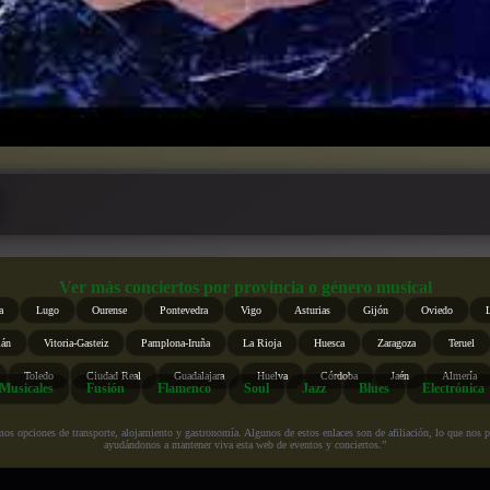
Ver más conciertos por provincia o género musical
a
Lugo
Ourense
Pontevedra
Vigo
Asturias
Gijón
Oviedo
ián
Vitoria-Gasteiz
Pamplona-Iruña
La Rioja
Huesca
Zaragoza
Teruel
Toledo
Ciudad Real
Guadalajara
Huelva
Córdoba
Jaén
Almería
Musicales
Fusión
Flamenco
Soul
Jazz
Blues
Electrónica
s opciones de transporte, alojamiento y gastronomía. Algunos de estos enlaces son de afiliación, lo que nos perm
ayudándonos a mantener viva esta web de eventos y conciertos.”