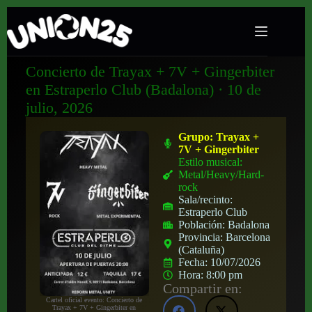
Concierto de Trayax + 7V + Gingerbiter
en Estraperlo Club (Badalona) · 10 de
julio, 2026
Grupo:
Trayax +
7V + Gingerbiter
Estilo musical:
Metal/Heavy/Hard-
rock
Sala/recinto:
Estraperlo Club
Población:
Badalona
Provincia:
Barcelona
(Cataluña)
Fecha:
10/07/2026
Hora:
8:00 pm
Compartir en:
Cartel oficial evento: Concierto de
Trayax + 7V + Gingerbiter en