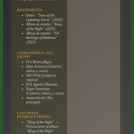
DISCOGRAFÍA
Demo: “Sons of the
Lightning Storm” (2016)
Álbum de estudio: “King
of the Night” (2019)
Álbum de estudio: “On
the Edge of Madness”
(2023)
COMPONENTES DEL
GRUPO
Eric Bravo (Bajo)
Dani Artesero (Guitarra
solista y coros)
Adri Ortiz (Guitarra
rítmica)
Erik Aguilar (Batería)
Roger Santolaya
(Guitarra rítmica y coros)
Jaume Escale (Voz
principal)
CANCIONES
REPRESENTATIVAS
“King of the Night” —
Perteneciente al álbum
“King of the Night”