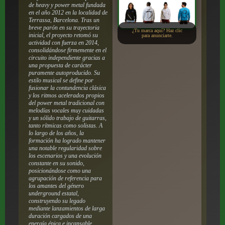
de heavy y power metal fundada
en el año 2012 en la localidad de
Terrassa, Barcelona. Tras un
breve parón en su trayectoria
¿Tu marca aquí? Haz clic
inicial, el proyecto retomó su
para anunciarte.
actividad con fuerza en 2014,
consolidándose firmemente en el
circuito independiente gracias a
una propuesta de carácter
puramente autoproducido. Su
estilo musical se define por
fusionar la contundencia clásica
y los ritmos acelerados propios
del power metal tradicional con
melodías vocales muy cuidadas
y un sólido trabajo de guitarras,
tanto rítmicas como solistas. A
lo largo de los años, la
formación ha logrado mantener
una notable regularidad sobre
los escenarios y una evolución
constante en su sonido,
posicionándose como una
agrupación de referencia para
los amantes del género
underground estatal,
construyendo su legado
mediante lanzamientos de larga
duración cargados de una
energía épica e incansable.