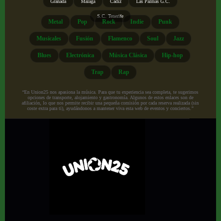
Granada
Málaga
Cádiz
Las Palmas G.C.
S.C. Tenerife
Metal
Pop
Rock
Indie
Punk
Musicales
Fusión
Flamenco
Soul
Jazz
Blues
Electrónica
Música Clásica
Hip-hop
Trap
Rap
“En Union25 nos apasiona la música. Para que tu experiencia sea completa, te sugerimos
opciones de transporte, alojamiento y gastronomía. Algunos de estos enlaces son de
afiliación, lo que nos permite recibir una pequeña comisión por cada reserva realizada (sin
coste extra para ti), ayudándonos a mantener viva esta web de eventos y conciertos.”