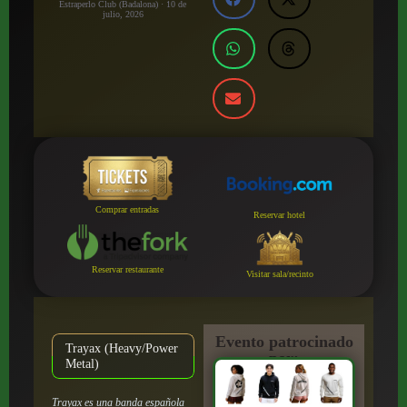
Estraperlo Club (Badalona) · 10 de
julio, 2026
Comprar entradas
Reservar hotel
Reservar restaurante
Visitar sala/recinto
Evento patrocinado
Trayax (Heavy/Power
por:
Metal)
Trayax es una banda española