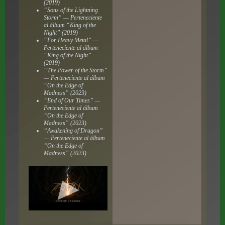
(2019)
“Sons of the Lightning
Storm” — Perteneciente
al álbum “King of the
Night” (2019)
“For Heavy Metal” —
Perteneciente al álbum
“King of the Night”
(2019)
“The Power of the Storm”
— Perteneciente al álbum
“On the Edge of
Madness” (2023)
“End of Our Times” —
Perteneciente al álbum
“On the Edge of
Madness” (2023)
“Awakening of Dragon”
— Perteneciente al álbum
“On the Edge of
Madness” (2023)