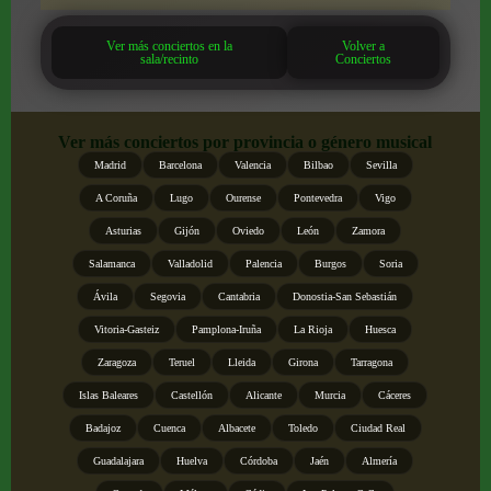
Ver más conciertos en la
Volver a
sala/recinto
Conciertos
Ver más conciertos por provincia o género musical
Madrid
Barcelona
Valencia
Bilbao
Sevilla
A Coruña
Lugo
Ourense
Pontevedra
Vigo
Asturias
Gijón
Oviedo
León
Zamora
Salamanca
Valladolid
Palencia
Burgos
Soria
Ávila
Segovia
Cantabria
Donostia-San Sebastián
Vitoria-Gasteiz
Pamplona-Iruña
La Rioja
Huesca
Zaragoza
Teruel
Lleida
Girona
Tarragona
Islas Baleares
Castellón
Alicante
Murcia
Cáceres
Badajoz
Cuenca
Albacete
Toledo
Ciudad Real
Guadalajara
Huelva
Córdoba
Jaén
Almería