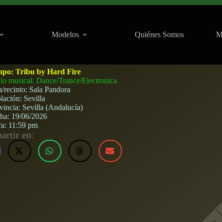
Modelos
Quiénes Somos
M
la) · 19 de junio, 2026
upo:
Tribu by Hard Fire
ilo musical: Dance/Trance/Electronica
a/recinto:
Sala Pandora
lación:
Sevilla
vincia:
Sevilla (Andalucía)
cha:
19/06/2026
ra:
11:59 pm
rtir en: