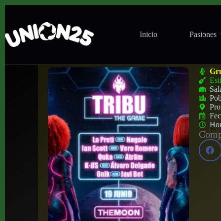
Inicio
Pasiones
Tribu by Hard Fire en Sala Pandora (Sevil
Gr
Est
Sal
Pob
Pro
Fe
Ho
Compa