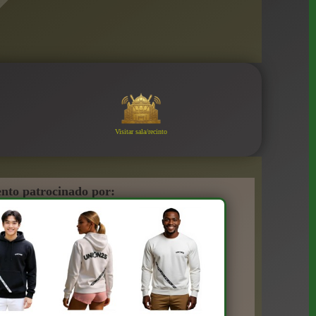
Visitar sala/recinto
nto patrocinado por: