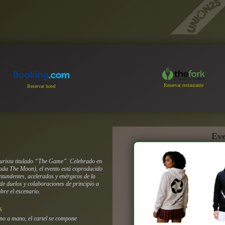
Reservar restaurante
Reservar hotel
Eve
uturista titulado “The Game”. Celebrado en
nada
The Moon
), el evento está coproducido
ntundentes, acelerados y enérgicos de la
 de duelos y colaboraciones de principio a
bre el escenario.
S
ano a mano, el cartel se compone