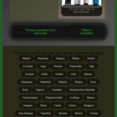
¿Tu marca aquí? Haz clic
para anunciarte.
Ver más conciertos en la
Volver a
sala/recinto
Conciertos
Ver más conciertos por provincia o género musical
Madrid
Barcelona
Valencia
Bilbao
Sevilla
A Coruña
Lugo
Ourense
Pontevedra
Vigo
Asturias
Gijón
Oviedo
León
Zamora
Salamanca
Valladolid
Palencia
Burgos
Soria
Ávila
Segovia
Cantabria
Donostia-San Sebastián
Vitoria-Gasteiz
Pamplona-Iruña
La Rioja
Huesca
Zaragoza
Teruel
Lleida
Girona
Tarragona
Islas Baleares
Castellón
Alicante
Murcia
Cáceres