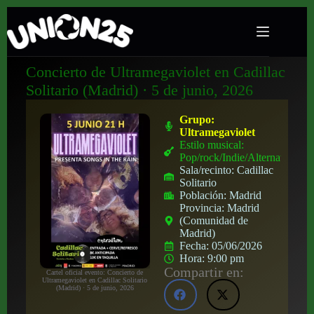
Concierto de Ultramegaviolet en Cadillac
Solitario (Madrid) · 5 de junio, 2026
Grupo:
Ultramegaviolet
Estilo musical:
Pop/rock/Indie/Alternativo
Sala/recinto:
Cadillac
Solitario
Población:
Madrid
Provincia:
Madrid
(Comunidad de
Madrid)
Fecha:
05/06/2026
Hora:
9:00 pm
Compartir en:
Cartel oficial evento: Concierto de
Ultramegaviolet en Cadillac Solitario
(Madrid) · 5 de junio, 2026