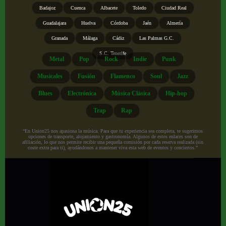
Badajoz
Cuenca
Albacete
Toledo
Ciudad Real
Guadalajara
Huelva
Córdoba
Jaén
Almería
Granada
Málaga
Cádiz
Las Palmas G.C.
S.C. Tenerife
Metal
Pop
Rock
Indie
Punk
Musicales
Fusión
Flamenco
Soul
Jazz
Blues
Electrónica
Música Clásica
Hip-hop
Trap
Rap
“En Union25 nos apasiona la música. Para que tu experiencia sea completa, te sugerimos
opciones de transporte, alojamiento y gastronomía. Algunos de estos enlaces son de
afiliación, lo que nos permite recibir una pequeña comisión por cada reserva realizada (sin
coste extra para ti), ayudándonos a mantener viva esta web de eventos y conciertos.”