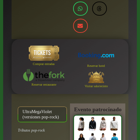
Comprar entradas
Reservar hotel
Reservar restaurante
Visitar sala/recinto
Evento patrocinado
UltraMegaViolet
por:
(versiones pop-rock)
Tributos pop-rock