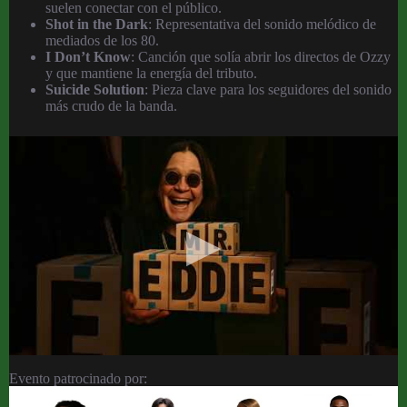
suelen conectar con el público.
Shot in the Dark
: Representativa del sonido melódico de
mediados de los 80.
I Don’t Know
: Canción que solía abrir los directos de Ozzy
y que mantiene la energía del tributo.
Suicide Solution
: Pieza clave para los seguidores del sonido
más crudo de la banda.
Evento patrocinado por: