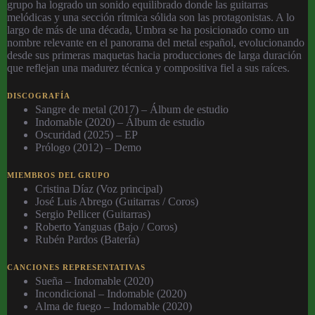
grupo ha logrado un sonido equilibrado donde las guitarras
melódicas y una sección rítmica sólida son las protagonistas. A lo
largo de más de una década, Umbra se ha posicionado como un
nombre relevante en el panorama del metal español, evolucionando
desde sus primeras maquetas hacia producciones de larga duración
que reflejan una madurez técnica y compositiva fiel a sus raíces.
DISCOGRAFÍA
Sangre de metal (2017) – Álbum de estudio
Indomable (2020) – Álbum de estudio
Oscuridad (2025) – EP
Prólogo (2012) – Demo
MIEMBROS DEL GRUPO
Cristina Díaz (Voz principal)
José Luis Abrego (Guitarras / Coros)
Sergio Pellicer (Guitarras)
Roberto Yanguas (Bajo / Coros)
Rubén Pardos (Batería)
CANCIONES REPRESENTATIVAS
Sueña – Indomable (2020)
Incondicional – Indomable (2020)
Alma de fuego – Indomable (2020)