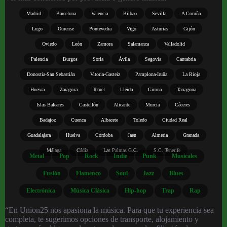
Madrid
Barcelona
Valencia
Bilbao
Sevilla
A Coruña
Lugo
Ourense
Pontevedra
Vigo
Asturias
Gijón
Oviedo
León
Zamora
Salamanca
Valladolid
Palencia
Burgos
Soria
Ávila
Segovia
Cantabria
Donostia-San Sebastián
Vitoria-Gasteiz
Pamplona-Iruña
La Rioja
Huesca
Zaragoza
Teruel
Lleida
Girona
Tarragona
Islas Baleares
Castellón
Alicante
Murcia
Cáceres
Badajoz
Cuenca
Albacete
Toledo
Ciudad Real
Guadalajara
Huelva
Córdoba
Jaén
Almería
Granada
Málaga
Cádiz
Las Palmas G.C.
S.C. Tenerife
Metal
Pop
Rock
Indie
Punk
Musicales
Fusión
Flamenco
Soul
Jazz
Blues
Electrónica
Música Clásica
Hip-hop
Trap
Rap
“En Union25 nos apasiona la música. Para que tu experiencia sea
completa, te sugerimos opciones de transporte, alojamiento y