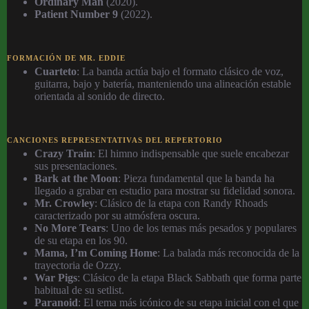
Ordinary Man
(2020).
Patient Number 9
(2022).
FORMACIÓN DE MR. EDDIE
Cuarteto
: La banda actúa bajo el formato clásico de voz,
guitarra, bajo y batería, manteniendo una alineación estable
orientada al sonido de directo.
CANCIONES REPRESENTATIVAS DEL REPERTORIO
Crazy Train
: El himno indispensable que suele encabezar
sus presentaciones.
Bark at the Moon
: Pieza fundamental que la banda ha
llegado a grabar en estudio para mostrar su fidelidad sonora.
Mr. Crowley
: Clásico de la etapa con Randy Rhoads
caracterizado por su atmósfera oscura.
No More Tears
: Uno de los temas más pesados y populares
de su etapa en los 90.
Mama, I’m Coming Home
: La balada más reconocida de la
trayectoria de Ozzy.
War Pigs
: Clásico de la etapa Black Sabbath que forma parte
habitual de su setlist.
Paranoid
: El tema más icónico de su etapa inicial con el que