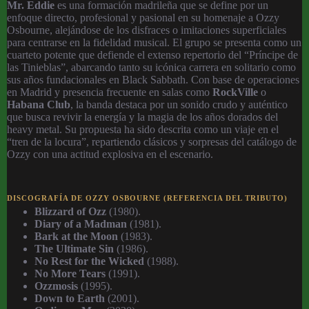
Mr. Eddie
es una formación madrileña que se define por un
enfoque directo, profesional y pasional en su homenaje a Ozzy
Osbourne, alejándose de los disfraces o imitaciones superficiales
para centrarse en la fidelidad musical. El grupo se presenta como un
cuarteto potente que defiende el extenso repertorio del “Príncipe de
las Tinieblas”, abarcando tanto su icónica carrera en solitario como
sus años fundacionales en Black Sabbath. Con base de operaciones
en Madrid y presencia frecuente en salas como
RockVille
o
Habana Club
, la banda destaca por un sonido crudo y auténtico
que busca revivir la energía y la magia de los años dorados del
heavy metal. Su propuesta ha sido descrita como un viaje en el
“tren de la locura”, repartiendo clásicos y sorpresas del catálogo de
Ozzy con una actitud explosiva en el escenario.
DISCOGRAFÍA DE OZZY OSBOURNE (REFERENCIA DEL TRIBUTO)
Blizzard of Ozz
(1980).
Diary of a Madman
(1981).
Bark at the Moon
(1983).
The Ultimate Sin
(1986).
No Rest for the Wicked
(1988).
No More Tears
(1991).
Ozzmosis
(1995).
Down to Earth
(2001).