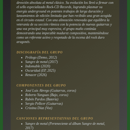
devoción absoluta al metal clásico. Su evolución los llevó a firmar con
el sello especializado Rock-CD Records, logrando plasmar su
energía underground en potentes trabajos de larga duración y
lanzamientos de edición limitada que han recibido una gran acogida
en el circuito estatal. Con una alineación renovada que equilibra la
veteranía de su sección rítmica con la potencia de nuevas guitarras y
una voz principal muy expresiva, el grupo maño continúa
demostrando una impecable madurez compositiva, manteniéndose
como un referente activo y respetado de la escena del rock duro
aragonés.
DISCOGRAFÍA DEL GRUPO
Prólogo (Demo, 2012)
Sangre de metal (2017)
Indomable (2020)
Oscuridad (EP, 2025)
Renacer (2026)
COMPONENTES DEL GRUPO
José Luis Abrego (Guitarras, coros)
Roberto Yanguas (Bajo, coros)
Rubén Pardos (Batería)
Sergio Pellicer (Guitarras)
Cristina Díaz (Voz)
CANCIONES REPRESENTATIVAS DEL GRUPO
Sangre de metal (Perteneciente al álbum Sangre de metal,
2017)