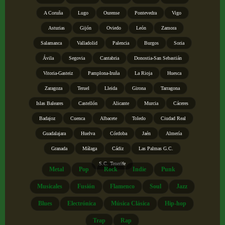
A Coruña
Lugo
Ourense
Pontevedra
Vigo
Asturias
Gijón
Oviedo
León
Zamora
Salamanca
Valladolid
Palencia
Burgos
Soria
Ávila
Segovia
Cantabria
Donostia-San Sebastián
Vitoria-Gasteiz
Pamplona-Iruña
La Rioja
Huesca
Zaragoza
Teruel
Lleida
Girona
Tarragona
Islas Baleares
Castellón
Alicante
Murcia
Cáceres
Badajoz
Cuenca
Albacete
Toledo
Ciudad Real
Guadalajara
Huelva
Córdoba
Jaén
Almería
Granada
Málaga
Cádiz
Las Palmas G.C.
S.C. Tenerife
Metal
Pop
Rock
Indie
Punk
Musicales
Fusión
Flamenco
Soul
Jazz
Blues
Electrónica
Música Clásica
Hip-hop
Trap
Rap