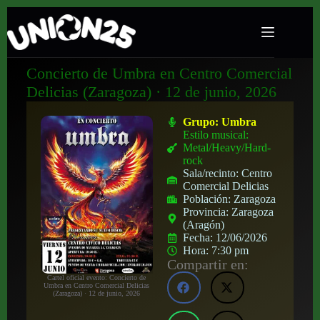
Concierto de Umbra en Centro Comercial
Delicias (Zaragoza) · 12 de junio, 2026
Grupo:
Umbra
Estilo musical:
Metal/Heavy/Hard-
rock
Sala/recinto:
Centro
Comercial Delicias
Población:
Zaragoza
Provincia:
Zaragoza
(Aragón)
Fecha:
12/06/2026
Hora:
7:30 pm
Compartir en:
Cartel oficial evento: Concierto de
Umbra en Centro Comercial Delicias
(Zaragoza) · 12 de junio, 2026