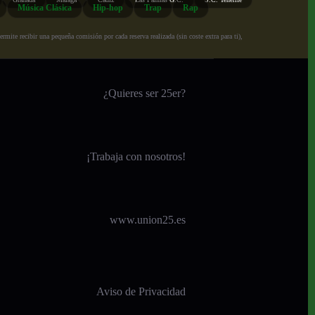
Música Clásica
Hip-hop
Trap
Rap
ite recibir una pequeña comisión por cada reserva realizada (sin coste extra para ti),
¿Quieres ser 25er?
¡
Trabaja con nosotros!
www.union25.es
Aviso de Privacidad