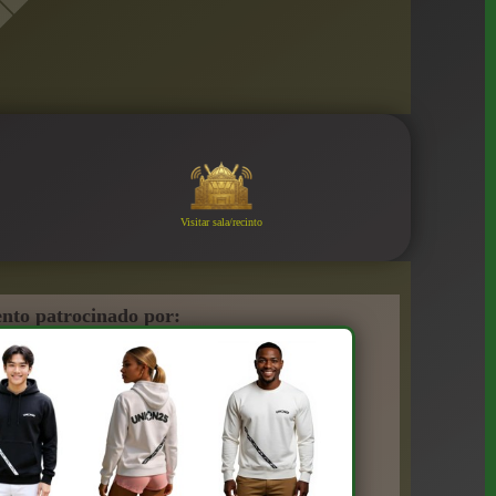
Visitar sala/recinto
nto patrocinado por: