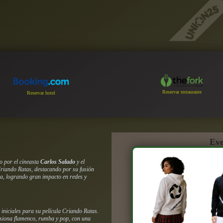
Reservar restaurante
Reservar hotel
Eve
 por el cineasta
Carlos Salado
y el
riando Ratas
, destacando por su fusión
ta, logrando gran impacto en redes y
iniciales para su película
Criando Ratas
.
usiona flamenco, rumba y pop, con una