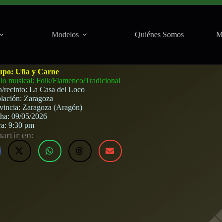
Modelos
Quiénes Somos
M
 Loco (Zaragoza) · 9 de mayo, 2026
upo:
Uña y Carne
ilo musical: Folk/Flamenco/Tradicional
a/recinto:
La Casa del Loco
lación:
Zaragoza
vincia:
Zaragoza (Aragón)
cha:
09/05/2026
ra:
9:30 pm
rtir en: