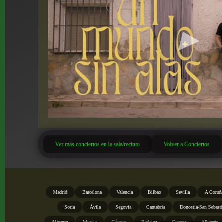
Ver más conciertos en la sala/recinto
Volver a Conciertos
Madrid
Barcelona
Valencia
Bilbao
Sevilla
A Coruñ
Soria
Ávila
Segovia
Cantabria
Donostia-San Sebast
Alicante
Murcia
Cáceres
Badajoz
Cuenca
Albacete