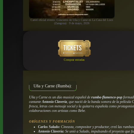
Cartel oficial evento: Concierto de Uña y Carne en La Casa del Loco
(Zaragoza) · 9 de mayo, 2026
Comprar entradas
Uña y Carne (Rumba):
Uña y Carne es un dúo musical español de
rumba-flamenco-pop
formado
cantante
Antonio Clavería
, que nació de la banda sonora de la película
C
fresca, letras con mensaje social y la guitarra española como protagonis
colaboraciones con artistas como Bebe.
ORÍGENES Y FORMACIÓN
Carlos Salado:
Cineasta, compositor y productor, creó las rumbas 
Antonio Clavería:
Se unió a Salado, impulsando el proyecto que f