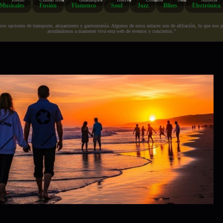
Musicales
Fusión
Flamenco
Soul
Jazz
Blues
Electrónica
s opciones de transporte, alojamiento y gastronomía. Algunos de estos enlaces son de afiliación, lo que nos perm
ayudándonos a mantener viva esta web de eventos y conciertos.”