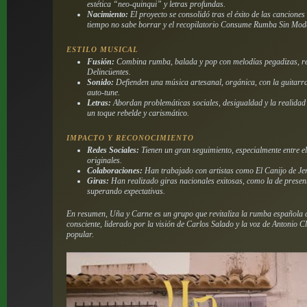
estética “neo-quinqui” y letras profundas.
Nacimiento:
El proyecto se consolidó tras el éxito de las canciones
tiempo no sabe borrar
y el recopilatorio
Consume Rumba Sin Mod
ESTILO MUSICAL
Fusión:
Combina rumba, balada y pop con melodías pegadizas, re
Delincüentes.
Sonido:
Defienden una música artesanal, orgánica, con la guitarra
auto-tune.
Letras:
Abordan problemáticas sociales, desigualdad y la realidad d
un toque rebelde y carismático.
IMPACTO Y RECONOCIMIENTO
Redes Sociales:
Tienen un gran seguimiento, especialmente entre el
originales.
Colaboraciones:
Han trabajado con artistas como El Canijo de Jer
Giras:
Han realizado giras nacionales exitosas, como la de prese
superando expectativas.
En resumen, Uña y Carne es un grupo que revitaliza la rumba española 
consciente, liderado por la visión de Carlos Salado y la voz de Antonio 
popular.