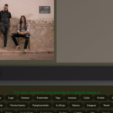
Ver más conciertos por provincia o género musical
a
Lugo
Ourense
Pontevedra
Vigo
Asturias
Gijón
Oviedo
ián
Vitoria-Gasteiz
Pamplona-Iruña
La Rioja
Huesca
Zaragoza
Teruel
Toledo
Ciudad Real
Guadalajara
Huelva
Córdoba
Jaén
Almería