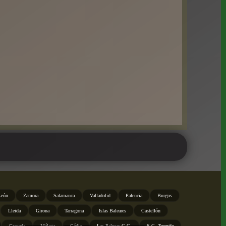
León
Zamora
Salamanca
Valladolid
Palencia
Burgos
Lleida
Girona
Tarragona
Islas Baleares
Castellón
Granada
Málaga
Cádiz
Las Palmas G.C.
S.C. Tenerife