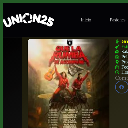
Inicio
Pasiones
Concierto de Uña y Carne en La Casa del
Gr
Est
Sal
Pob
Pro
Fe
Ho
Compa