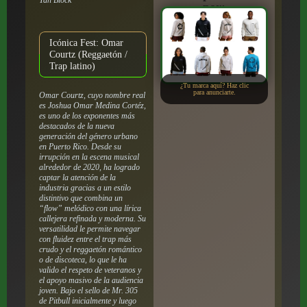
por:
Icónica Fest: Omar
Courtz (Reggaetón /
Trap latino)
¿Tu marca aquí? Haz clic
para anunciarte.
Omar Courtz, cuyo nombre real
es Joshua Omar Medina Cortéz,
es uno de los exponentes más
destacados de la nueva
generación del género urbano
en Puerto Rico. Desde su
irrupción en la escena musical
alrededor de 2020, ha logrado
captar la atención de la
industria gracias a un estilo
distintivo que combina un
“flow” melódico con una lírica
callejera refinada y moderna. Su
versatilidad le permite navegar
con fluidez entre el trap más
crudo y el reggaetón romántico
o de discoteca, lo que le ha
valido el respeto de veteranos y
el apoyo masivo de la audiencia
joven. Bajo el sello de Mr. 305
de Pitbull inicialmente y luego