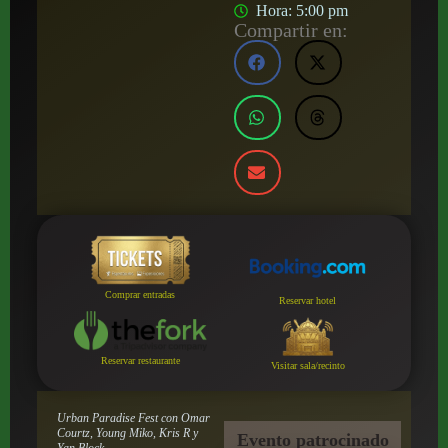
Hora:
5:00 pm
Compartir en:
Comprar entradas
Reservar hotel
Reservar restaurante
Visitar sala/recinto
Urban Paradise Fest con Omar
Courtz, Young Miko, Kris R y
Evento patrocinado
Yan Block