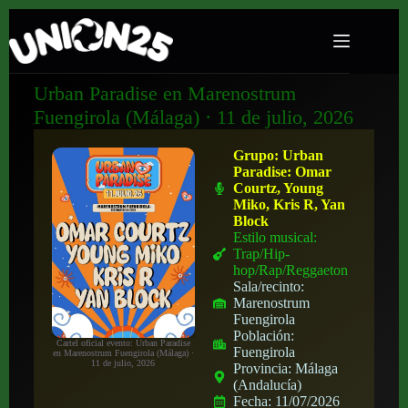
Urban Paradise en Marenostrum
Fuengirola (Málaga) · 11 de julio, 2026
Grupo:
Urban
Paradise: Omar
Courtz, Young
Miko, Kris R, Yan
Block
Estilo musical:
Trap/Hip-
hop/Rap/Reggaeton
Sala/recinto:
Marenostrum
Fuengirola
Población:
Cartel oficial evento: Urban Paradise
Fuengirola
en Marenostrum Fuengirola (Málaga) ·
11 de julio, 2026
Provincia:
Málaga
(Andalucía)
Fecha:
11/07/2026