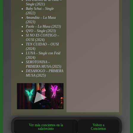
Single (2021)
Baby Schai – Single
(2022)
Amandita – La Musa
(2023)
Paola – La Musa (2023)
QVO – Single (2023)
SI NO ES CONTIGO –
OUSI (2024)
TEN CUIDAO – OUSI
(2024)
LUNA – Single con Feid
(2024)
SEROTONINA –
PRIMERA MUSA (2025)
DESAHOGO – PRIMERA
MUSA (2025)
Ver más conciertos en la
Volver a
sala/recinto
Conciertos