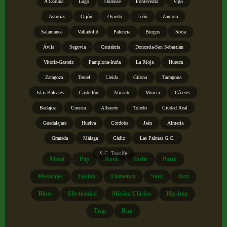
A Coruña
Lugo
Ourense
Pontevedra
Vigo
Asturias
Gijón
Oviedo
León
Zamora
Salamanca
Valladolid
Palencia
Burgos
Soria
Ávila
Segovia
Cantabria
Donostia-San Sebastián
Vitoria-Gasteiz
Pamplona-Iruña
La Rioja
Huesca
Zaragoza
Teruel
Lleida
Girona
Tarragona
Islas Baleares
Castellón
Alicante
Murcia
Cáceres
Badajoz
Cuenca
Albacete
Toledo
Ciudad Real
Guadalajara
Huelva
Córdoba
Jaén
Almería
Granada
Málaga
Cádiz
Las Palmas G.C.
S.C. Tenerife
Metal
Pop
Rock
Indie
Punk
Musicales
Fusión
Flamenco
Soul
Jazz
Blues
Electrónica
Música Clásica
Hip-hop
Trap
Rap