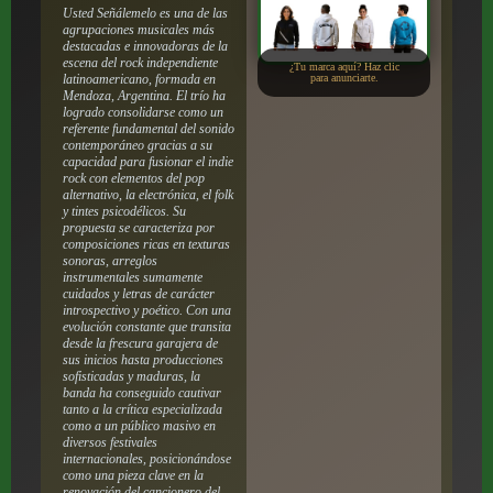
Usted Señálemelo es una de las
agrupaciones musicales más
destacadas e innovadoras de la
escena del rock independiente
¿Tu marca aquí? Haz clic
latinoamericano, formada en
para anunciarte.
Mendoza, Argentina. El trío ha
logrado consolidarse como un
referente fundamental del sonido
contemporáneo gracias a su
capacidad para fusionar el indie
rock con elementos del pop
alternativo, la electrónica, el folk
y tintes psicodélicos. Su
propuesta se caracteriza por
composiciones ricas en texturas
sonoras, arreglos
instrumentales sumamente
cuidados y letras de carácter
introspectivo y poético. Con una
evolución constante que transita
desde la frescura garajera de
sus inicios hasta producciones
sofisticadas y maduras, la
banda ha conseguido cautivar
tanto a la crítica especializada
como a un público masivo en
diversos festivales
internacionales, posicionándose
como una pieza clave en la
renovación del cancionero del