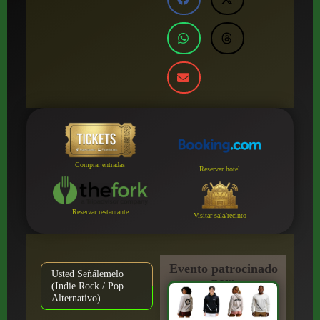
Comprar entradas
Reservar hotel
Reservar restaurante
Visitar sala/recinto
Evento patrocinado
Usted Señálemelo
por:
(Indie Rock / Pop
Alternativo)