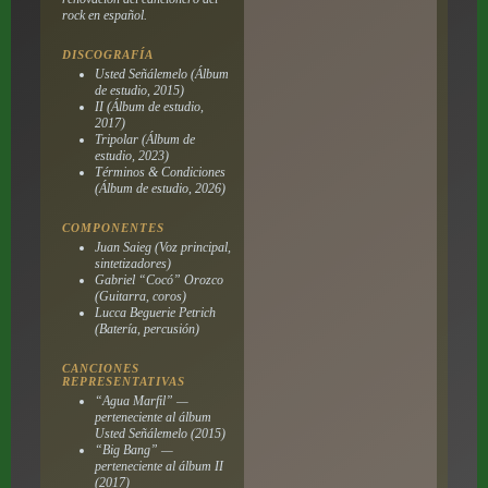
rock en español.
DISCOGRAFÍA
Usted Señálemelo
(Álbum
de estudio, 2015)
II
(Álbum de estudio,
2017)
Tripolar
(Álbum de
estudio, 2023)
Términos & Condiciones
(Álbum de estudio, 2026)
COMPONENTES
Juan Saieg (Voz principal,
sintetizadores)
Gabriel “Cocó” Orozco
(Guitarra, coros)
Lucca Beguerie Petrich
(Batería, percusión)
CANCIONES
REPRESENTATIVAS
“Agua Marfil” —
perteneciente al álbum
Usted Señálemelo
(2015)
“Big Bang” —
perteneciente al álbum
II
(2017)