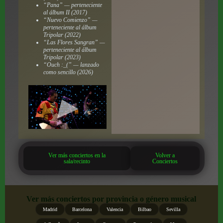
“Pana” — perteneciente
al álbum
II
(2017)
“Nuevo Comienzo” —
perteneciente al álbum
Tripolar
(2022)
“Las Flores Sangran” —
perteneciente al álbum
Tripolar
(2023)
“Ouch :_(” — lanzado
como sencillo (2026)
Ver más conciertos en la
Volver a
sala/recinto
Conciertos
Ver más conciertos por provincia o género musical
Madrid
Barcelona
Valencia
Bilbao
Sevilla