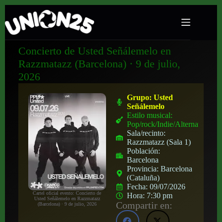
Concierto de Usted Señálemelo en
Razzmatazz (Barcelona) · 9 de julio,
2026
Grupo:
Usted
Señálemelo
Estilo musical:
Pop/rock/Indie/Alternativo
Sala/recinto:
Razzmatazz (Sala 1)
Población:
Barcelona
Provincia:
Barcelona
(Cataluña)
Fecha:
09/07/2026
Cartel oficial evento: Concierto de
Hora:
7:30 pm
Usted Señálemelo en Razzmatazz
Compartir en:
(Barcelona) · 9 de julio, 2026