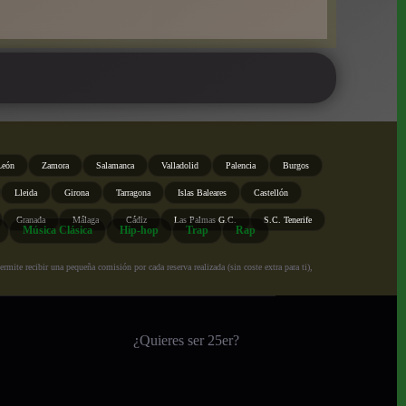
León
Zamora
Salamanca
Valladolid
Palencia
Burgos
Lleida
Girona
Tarragona
Islas Baleares
Castellón
Granada
Málaga
Cádiz
Las Palmas G.C.
S.C. Tenerife
Música Clásica
Hip-hop
Trap
Rap
ite recibir una pequeña comisión por cada reserva realizada (sin coste extra para ti),
¿Quieres ser 25er?