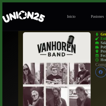
Inicio
Pasiones
Concierto de Vanhoren en Black Note Clu
Gr
Est
Sal
Pob
Pro
Fe
Ho
Compa