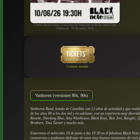
Cartel oficial evento: Concierto de Vanhoren en Black Note Club
(Valencia) · 10 de junio, 2026
Comprar entradas
Vanhoren (versiones 80s, 90s)
Vanhoren Band, banda de Castellón con 12 años de actividad y que real
de los años 80 a los dos mil y en adelante, con un repertorio muy divertid
Roxette, Shocking Blue, Amy Winehouse, Black Keys, Bon Jovi, Bangles, Q
Brothers, Tina Turner y mucho más.
Estaremos el miércoles 10 de junio a las 19:30 en el fabuloso Black Note
conocernos y podamos disfrutar de unos muy buenos momentos de rock po