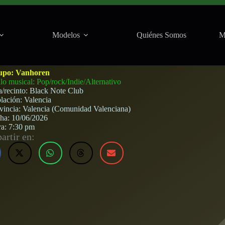
Modelos
Quiénes Somos
M
b (Valencia) · 10 de junio, 2026
upo:
Vanhoren
ilo musical: Pop/rock/Indie/Alternativo
a/recinto:
Black Note Club
lación:
Valencia
vincia:
Valencia (Comunidad Valenciana)
cha:
10/06/2026
ra:
7:30 pm
rtir en: