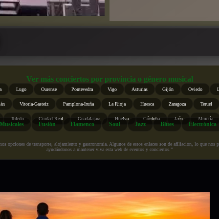
Ver más conciertos por provincia o género musical
a
Lugo
Ourense
Pontevedra
Vigo
Asturias
Gijón
Oviedo
ián
Vitoria-Gasteiz
Pamplona-Iruña
La Rioja
Huesca
Zaragoza
Teruel
Toledo
Ciudad Real
Guadalajara
Huelva
Córdoba
Jaén
Almería
Musicales
Fusión
Flamenco
Soul
Jazz
Blues
Electrónica
s opciones de transporte, alojamiento y gastronomía. Algunos de estos enlaces son de afiliación, lo que nos perm
ayudándonos a mantener viva esta web de eventos y conciertos.”