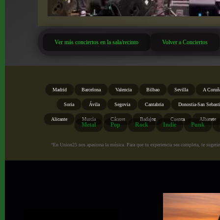
Ver más conciertos en la sala/recinto
Volver a Conciertos
Madrid
Barcelona
Valencia
Bilbao
Sevilla
A Coruñ
Soria
Ávila
Segovia
Cantabria
Donostia-San Sebast
Alicante
Murcia
Cáceres
Badajoz
Cuenca
Albacete
Metal
Pop
Rock
Indie
Punk
“En Union25 nos apasiona la música. Para que tu experiencia sea completa, te sugerimo