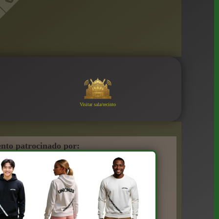
Visitar sala/recinto
nto patrocinado por: