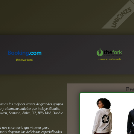
Reservar restaurante
Reservar hotel
Eve
izamos los mejores covers de grandes grupos
o y altamente bailable que incluye Blondie,
ueen, Santana, Abba, U2, Billy Idol, Doobie
 y nos encantaría que vinieras para
p y degustar las deliciosas especialidades