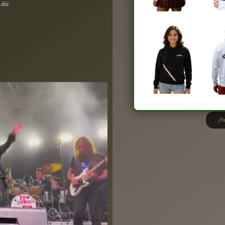
 día.
¿Tu