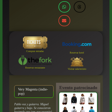
Comprar entradas
Reservar hotel
Reservar restaurante
Visitar sala/recinto
Evento patrocinado
Very Magenta (indie-
por:
pop)
Pablo voz y guitarra. Miguel
guitarra y bajo. Se conocieron
haciendo una jam que organizó