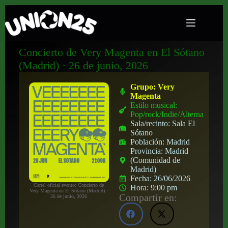
Concierto de Very Magenta en El Sótano
(Madrid) · 26 de junio, 2026
Grupo:
Very
Magenta
Estilo musical:
Pop/rock/Indie/Alternativo
Sala/recinto:
Sala El
Sótano
Población:
Madrid
Provincia:
Madrid
(Comunidad de
Madrid)
Fecha:
26/06/2026
Cartel oficial evento: Concierto de
Hora:
9:00 pm
Very Magenta en El Sótano (Madrid) ·
Compartir en:
26 de junio, 2026