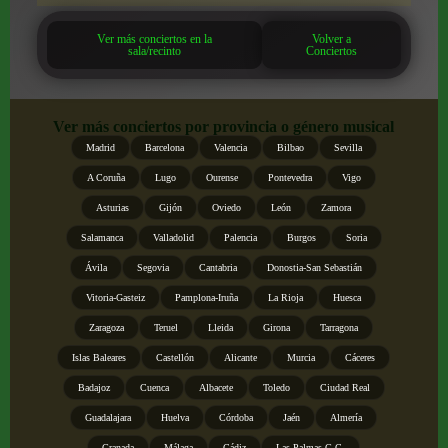
Ver más conciertos en la
Volver a
sala/recinto
Conciertos
Ver más conciertos por provincia o género musical
Madrid
Barcelona
Valencia
Bilbao
Sevilla
A Coruña
Lugo
Ourense
Pontevedra
Vigo
Asturias
Gijón
Oviedo
León
Zamora
Salamanca
Valladolid
Palencia
Burgos
Soria
Ávila
Segovia
Cantabria
Donostia-San Sebastián
Vitoria-Gasteiz
Pamplona-Iruña
La Rioja
Huesca
Zaragoza
Teruel
Lleida
Girona
Tarragona
Islas Baleares
Castellón
Alicante
Murcia
Cáceres
Badajoz
Cuenca
Albacete
Toledo
Ciudad Real
Guadalajara
Huelva
Córdoba
Jaén
Almería
Granada
Málaga
Cádiz
Las Palmas G.C.