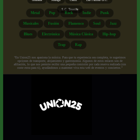
S.C. Tenerife
Metal
Pop
Rock
Indie
Punk
Musicales
Fusión
Flamenco
Soul
Jazz
Blues
Electrónica
Música Clásica
Hip-hop
Trap
Rap
“En Union25 nos apasiona la música. Para que tu experiencia sea completa, te sugerimos
opciones de transporte, alojamiento y gastronomía. Algunos de estos enlaces son de
afiliación, lo que nos permite recibir una pequeña comisión por cada reserva realizada (sin
coste extra para ti), ayudándonos a mantener viva esta web de eventos y conciertos.”