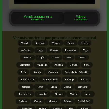
Ver más conciertos en la
Volver a
sala/recinto
Conciertos
Ver más conciertos por provincia o género musical
Madrid
Barcelona
Valencia
Bilbao
Sevilla
A Coruña
Lugo
Ourense
Pontevedra
Vigo
Asturias
Gijón
Oviedo
León
Zamora
Salamanca
Valladolid
Palencia
Burgos
Soria
Ávila
Segovia
Cantabria
Donostia-San Sebastián
Vitoria-Gasteiz
Pamplona-Iruña
La Rioja
Huesca
Zaragoza
Teruel
Lleida
Girona
Tarragona
Islas Baleares
Castellón
Alicante
Murcia
Cáceres
Badajoz
Cuenca
Albacete
Toledo
Ciudad Real
Guadalajara
Huelva
Córdoba
Jaén
Almería