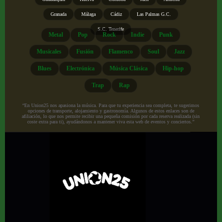
Granada
Málaga
Cádiz
Las Palmas G.C.
S.C. Tenerife
Metal
Pop
Rock
Indie
Punk
Musicales
Fusión
Flamenco
Soul
Jazz
Blues
Electrónica
Música Clásica
Hip-hop
Trap
Rap
“En Union25 nos apasiona la música. Para que tu experiencia sea completa, te sugerimos
opciones de transporte, alojamiento y gastronomía. Algunos de estos enlaces son de
afiliación, lo que nos permite recibir una pequeña comisión por cada reserva realizada (sin
coste extra para ti), ayudándonos a mantener viva esta web de eventos y conciertos.”