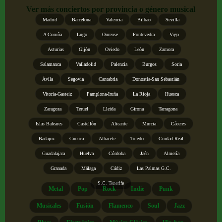
Ver más conciertos por provincia o género musical
Madrid
Barcelona
Valencia
Bilbao
Sevilla
A Coruña
Lugo
Ourense
Pontevedra
Vigo
Asturias
Gijón
Oviedo
León
Zamora
Salamanca
Valladolid
Palencia
Burgos
Soria
Ávila
Segovia
Cantabria
Donostia-San Sebastián
Vitoria-Gasteiz
Pamplona-Iruña
La Rioja
Huesca
Zaragoza
Teruel
Lleida
Girona
Tarragona
Islas Baleares
Castellón
Alicante
Murcia
Cáceres
Badajoz
Cuenca
Albacete
Toledo
Ciudad Real
Guadalajara
Huelva
Córdoba
Jaén
Almería
Granada
Málaga
Cádiz
Las Palmas G.C.
S.C. Tenerife
Metal
Pop
Rock
Indie
Punk
Musicales
Fusión
Flamenco
Soul
Jazz