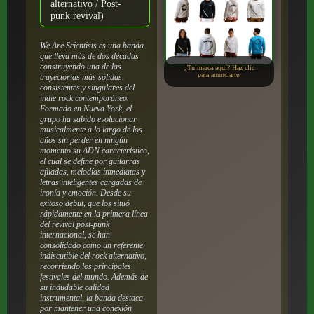
alternativo / Post-
punk revival)
We Are Scientists es una banda
que lleva más de dos décadas
construyendo una de las
¿Tu marca aquí? Haz clic
para anunciarte.
trayectorias más sólidas,
consistentes y singulares del
indie rock contemporáneo.
Formado en Nueva York, el
grupo ha sabido evolucionar
musicalmente a lo largo de los
años sin perder en ningún
momento su ADN característico,
el cual se define por guitarras
afiladas, melodías inmediatas y
letras inteligentes cargadas de
ironía y emoción. Desde su
exitoso debut, que los situó
rápidamente en la primera línea
del revival post-punk
internacional, se han
consolidado como un referente
indiscutible del rock alternativo,
recorriendo los principales
festivales del mundo. Además de
su indudable calidad
instrumental, la banda destaca
por mantener una conexión