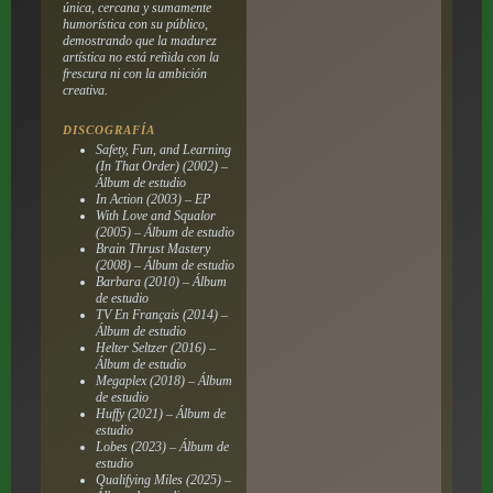
única, cercana y sumamente
humorística con su público,
demostrando que la madurez
artística no está reñida con la
frescura ni con la ambición
creativa.
DISCOGRAFÍA
Safety, Fun, and Learning
(In That Order)
(2002) –
Álbum de estudio
In Action
(2003) – EP
With Love and Squalor
(2005) – Álbum de estudio
Brain Thrust Mastery
(2008) – Álbum de estudio
Barbara
(2010) – Álbum
de estudio
TV En Français
(2014) –
Álbum de estudio
Helter Seltzer
(2016) –
Álbum de estudio
Megaplex
(2018) – Álbum
de estudio
Huffy
(2021) – Álbum de
estudio
Lobes
(2023) – Álbum de
estudio
Qualifying Miles
(2025) –