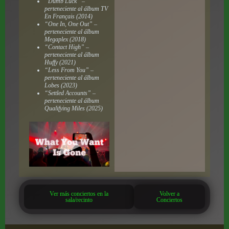
“Dumb Luck” –
perteneciente al álbum
TV
En Français
(2014)
“One In, One Out” –
perteneciente al álbum
Megaplex
(2018)
“Contact High” –
perteneciente al álbum
Huffy
(2021)
“Less From You” –
perteneciente al álbum
Lobes
(2023)
“Settled Accounts” –
perteneciente al álbum
Qualifying Miles
(2025)
Ver más conciertos en la
Volver a
sala/recinto
Conciertos