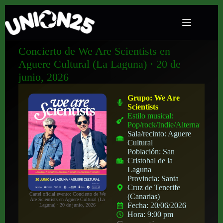
Concierto de We Are Scientists en
Aguere Cultural (La Laguna) · 20 de
junio, 2026
Grupo:
We Are
Scientists
Estilo musical:
Pop/rock/Indie/Alternativo
Sala/recinto:
Aguere
Cultural
Población:
San
Cristobal de la
Laguna
Provincia:
Santa
Cruz de Tenerife
Cartel oficial evento: Concierto de We
(Canarias)
Are Scientists en Aguere Cultural (La
Fecha:
20/06/2026
Laguna) · 20 de junio, 2026
Hora:
9:00 pm