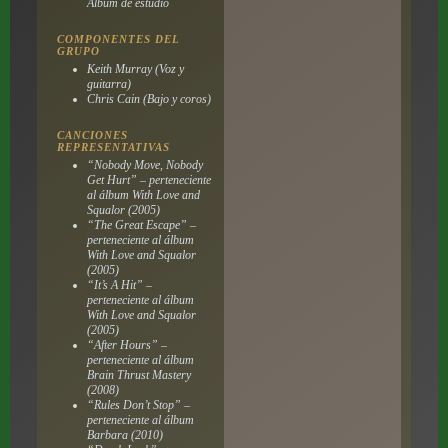
Álbum de estudio
COMPONENTES DEL
GRUPO
Keith Murray (Voz y
guitarra)
Chris Cain (Bajo y coros)
CANCIONES
REPRESENTATIVAS
“Nobody Move, Nobody
Get Hurt” – perteneciente
al álbum
With Love and
Squalor
(2005)
“The Great Escape” –
perteneciente al álbum
With Love and Squalor
(2005)
“It’s A Hit” –
perteneciente al álbum
With Love and Squalor
(2005)
“After Hours” –
perteneciente al álbum
Brain Thrust Mastery
(2008)
“Rules Don’t Stop” –
perteneciente al álbum
Barbara
(2010)