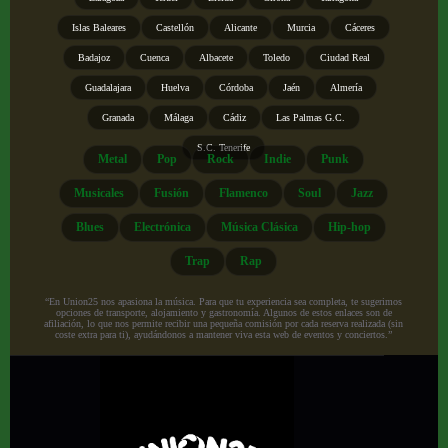
Islas Baleares
Castellón
Alicante
Murcia
Cáceres
Badajoz
Cuenca
Albacete
Toledo
Ciudad Real
Guadalajara
Huelva
Córdoba
Jaén
Almería
Granada
Málaga
Cádiz
Las Palmas G.C.
S.C. Tenerife
Metal
Pop
Rock
Indie
Punk
Musicales
Fusión
Flamenco
Soul
Jazz
Blues
Electrónica
Música Clásica
Hip-hop
Trap
Rap
“En Union25 nos apasiona la música. Para que tu experiencia sea completa, te sugerimos
opciones de transporte, alojamiento y gastronomía. Algunos de estos enlaces son de
afiliación, lo que nos permite recibir una pequeña comisión por cada reserva realizada (sin
coste extra para ti), ayudándonos a mantener viva esta web de eventos y conciertos.”