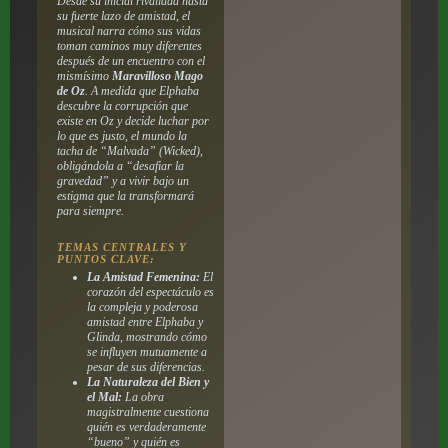
Desde su inicial rivalidad hasta
su fuerte lazo de amistad, el
musical narra cómo sus vidas
toman caminos muy diferentes
después de un encuentro con el
mismísimo
Maravilloso Mago
de Oz
. A medida que Elphaba
descubre la corrupción que
existe en Oz y decide luchar por
lo que es justo, el mundo la
tacha de “Malvada” (
Wicked
),
obligándola a “desafiar la
gravedad” y a vivir bajo un
estigma que la transformará
para siempre.
TEMAS CENTRALES Y
PUNTOS CLAVE:
La Amistad Femenina:
El
corazón del espectáculo es
la compleja y poderosa
amistad entre Elphaba y
Glinda, mostrando cómo
se influyen mutuamente a
pesar de sus diferencias.
La Naturaleza del Bien y
el Mal:
La obra
magistralmente cuestiona
quién es verdaderamente
“bueno” y quién es