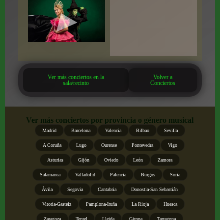
Ver más conciertos en la
Volver a
sala/recinto
Conciertos
Ver más conciertos por provincia o género musical
Madrid
Barcelona
Valencia
Bilbao
Sevilla
A Coruña
Lugo
Ourense
Pontevedra
Vigo
Asturias
Gijón
Oviedo
León
Zamora
Salamanca
Valladolid
Palencia
Burgos
Soria
Ávila
Segovia
Cantabria
Donostia-San Sebastián
Vitoria-Gasteiz
Pamplona-Iruña
La Rioja
Huesca
Zaragoza
Teruel
Lleida
Girona
Tarragona