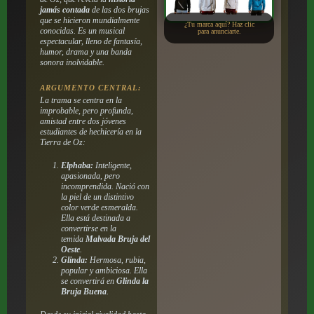
jamás contada
de las dos brujas
que se hicieron mundialmente
¿Tu marca aquí? Haz clic
conocidas. Es un musical
para anunciarte.
espectacular, lleno de fantasía,
humor, drama y una banda
sonora inolvidable.
ARGUMENTO CENTRAL:
La trama se centra en la
improbable, pero profunda,
amistad entre dos jóvenes
estudiantes de hechicería en la
Tierra de Oz:
Elphaba:
Inteligente,
apasionada, pero
incomprendida. Nació con
la piel de un distintivo
color verde esmeralda.
Ella está destinada a
convertirse en la
temida
Malvada Bruja del
Oeste
.
Glinda:
Hermosa, rubia,
popular y ambiciosa. Ella
se convertirá en
Glinda la
Bruja Buena
.