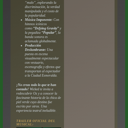
“malo”, explorando la
discriminación, la verdad
manipulada y el costo de
la popularidad.
Música Imponente:
Con
himnos icónicos
como
“Defying Gravity”
y
la pegadiza
“Popular”
, la
banda sonora es
aclamada globalmente.
Producción
Deslumbrante:
Una
puesta en escena
visualmente espectacular
con vestuario,
escenografía y efectos que
transportan al espectador
a la Ciudad Esmeralda.
¡No creas todo lo que te han
contado!
Wicked te invita a
redescubrir Oz y a conocer la
fascinante historia de la chica de
piel verde cuyo destino fue
escrito por otros. Una
experiencia teatral ineludible.
TRAILER OFICIAL DEL
MUSICAL: