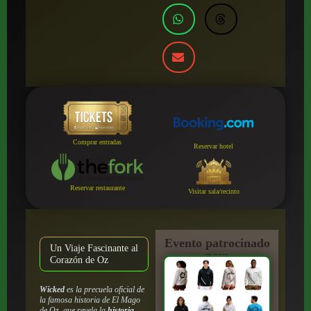
Comprar entradas
Reservar hotel
Reservar restaurante
Visitar sala/recinto
Evento patrocinado
Un Viaje Fascinante al
por:
Corazón de Oz
Wicked
es la precuela oficial de
la famosa historia de
El Mago
de Oz
, que revela la
historia