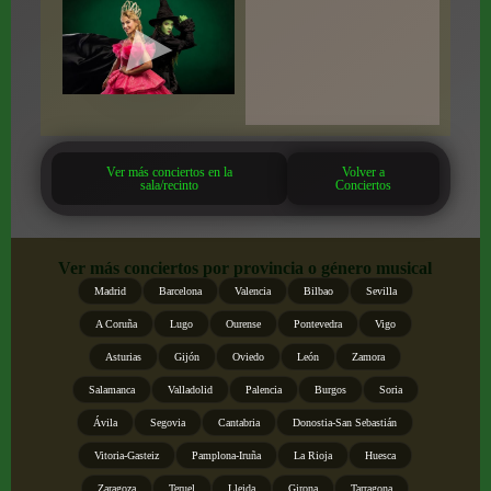
Ver más conciertos en la
Volver a
sala/recinto
Conciertos
Ver más conciertos por provincia o género musical
Madrid
Barcelona
Valencia
Bilbao
Sevilla
A Coruña
Lugo
Ourense
Pontevedra
Vigo
Asturias
Gijón
Oviedo
León
Zamora
Salamanca
Valladolid
Palencia
Burgos
Soria
Ávila
Segovia
Cantabria
Donostia-San Sebastián
Vitoria-Gasteiz
Pamplona-Iruña
La Rioja
Huesca
Zaragoza
Teruel
Lleida
Girona
Tarragona