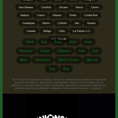
Islas Baleares
Castellón
Alicante
Murcia
Cáceres
Badajoz
Cuenca
Albacete
Toledo
Ciudad Real
Guadalajara
Huelva
Córdoba
Jaén
Almería
Granada
Málaga
Cádiz
Las Palmas G.C.
S.C. Tenerife
Metal
Pop
Rock
Indie
Punk
Musicales
Fusión
Flamenco
Soul
Jazz
Blues
Electrónica
Música Clásica
Hip-hop
Trap
Rap
“En Union25 nos apasiona la música. Para que tu experiencia sea completa, te sugerimos
opciones de transporte, alojamiento y gastronomía. Algunos de estos enlaces son de
afiliación, lo que nos permite recibir una pequeña comisión por cada reserva realizada (sin
coste extra para ti), ayudándonos a mantener viva esta web de eventos y conciertos.”