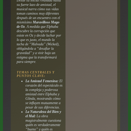
Desde su inicial rivalidad hasta
su fuerte lazo de amistad, el
musical narra cómo sus vidas
toman caminos muy diferentes
después de un encuentro con el
mismísimo
Maravilloso Mago
de Oz
. A medida que Elphaba
descubre la corrupción que
existe en Oz y decide luchar por
lo que es justo, el mundo la
tacha de “Malvada” (
Wicked
),
obligándola a “desafiar la
gravedad” y a vivir bajo un
estigma que la transformará
para siempre.
TEMAS CENTRALES Y
PUNTOS CLAVE:
La Amistad Femenina:
El
corazón del espectáculo es
la compleja y poderosa
amistad entre Elphaba y
Glinda, mostrando cómo
se influyen mutuamente a
pesar de sus diferencias.
La Naturaleza del Bien y
el Mal:
La obra
magistralmente cuestiona
quién es verdaderamente
“bueno” y quién es