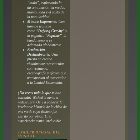
“malo”, explorando la
discriminación, la verdad
manipulada y el costo de
la popularidad.
Música Imponente:
Con
himnos icónicos
como
“Defying Gravity”
y
la pegadiza
“Popular”
, la
banda sonora es
aclamada globalmente.
Producción
Deslumbrante:
Una
puesta en escena
visualmente espectacular
con vestuario,
escenografía y efectos que
transportan al espectador
a la Ciudad Esmeralda.
¡No creas todo lo que te han
contado!
Wicked te invita a
redescubrir Oz y a conocer la
fascinante historia de la chica de
piel verde cuyo destino fue
escrito por otros. Una
experiencia teatral ineludible.
TRAILER OFICIAL DEL
MUSICAL: