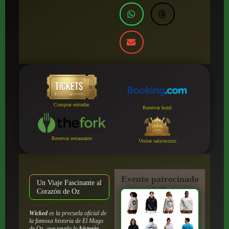
Comprar entradas
Reservar hotel
Reservar restaurante
Visitar sala/recinto
Evento patrocinado
Un Viaje Fascinante al
por:
Corazón de Oz
Wicked
es la precuela oficial de
la famosa historia de
El Mago
de Oz
, que revela la
historia