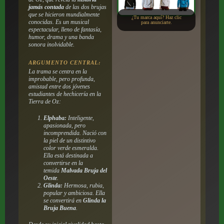
jamás contada
de las dos brujas
que se hicieron mundialmente
¿Tu marca aquí? Haz clic
conocidas. Es un musical
para anunciarte.
espectacular, lleno de fantasía,
humor, drama y una banda
sonora inolvidable.
ARGUMENTO CENTRAL:
La trama se centra en la
improbable, pero profunda,
amistad entre dos jóvenes
estudiantes de hechicería en la
Tierra de Oz:
Elphaba:
Inteligente,
apasionada, pero
incomprendida. Nació con
la piel de un distintivo
color verde esmeralda.
Ella está destinada a
convertirse en la
temida
Malvada Bruja del
Oeste
.
Glinda:
Hermosa, rubia,
popular y ambiciosa. Ella
se convertirá en
Glinda la
Bruja Buena
.