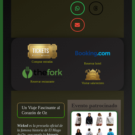
Comprar entradas
Reservar hotel
Reservar restaurante
Visitar sala/recinto
Evento patrocinado
Un Viaje Fascinante al
por:
Corazón de Oz
Wicked
es la precuela oficial de
la famosa historia de
El Mago
de Oz
, que revela la
historia