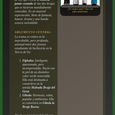
jamás contada
de las dos brujas
que se hicieron mundialmente
¿Tu marca aquí? Haz clic
conocidas. Es un musical
para anunciarte.
espectacular, lleno de fantasía,
humor, drama y una banda
sonora inolvidable.
ARGUMENTO CENTRAL:
La trama se centra en la
improbable, pero profunda,
amistad entre dos jóvenes
estudiantes de hechicería en la
Tierra de Oz:
Elphaba:
Inteligente,
apasionada, pero
incomprendida. Nació con
la piel de un distintivo
color verde esmeralda.
Ella está destinada a
convertirse en la
temida
Malvada Bruja del
Oeste
.
Glinda:
Hermosa, rubia,
popular y ambiciosa. Ella
se convertirá en
Glinda la
Bruja Buena
.