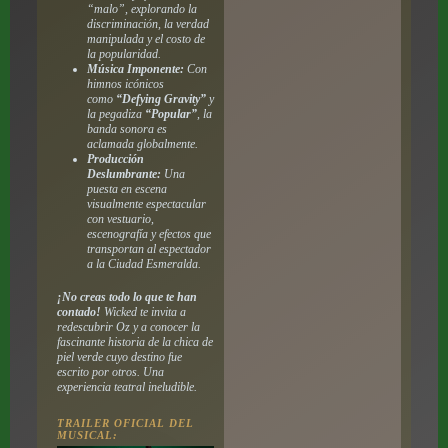
“malo”, explorando la
discriminación, la verdad
manipulada y el costo de
la popularidad.
Música Imponente:
Con
himnos icónicos
como
“Defying Gravity”
y
la pegadiza
“Popular”
, la
banda sonora es
aclamada globalmente.
Producción
Deslumbrante:
Una
puesta en escena
visualmente espectacular
con vestuario,
escenografía y efectos que
transportan al espectador
a la Ciudad Esmeralda.
¡No creas todo lo que te han
contado!
Wicked te invita a
redescubrir Oz y a conocer la
fascinante historia de la chica de
piel verde cuyo destino fue
escrito por otros. Una
experiencia teatral ineludible.
TRAILER OFICIAL DEL
MUSICAL: