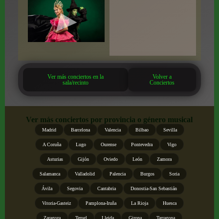
Ver más conciertos en la
Volver a
sala/recinto
Conciertos
Ver más conciertos por provincia o género musical
Madrid
Barcelona
Valencia
Bilbao
Sevilla
A Coruña
Lugo
Ourense
Pontevedra
Vigo
Asturias
Gijón
Oviedo
León
Zamora
Salamanca
Valladolid
Palencia
Burgos
Soria
Ávila
Segovia
Cantabria
Donostia-San Sebastián
Vitoria-Gasteiz
Pamplona-Iruña
La Rioja
Huesca
Zaragoza
Teruel
Lleida
Girona
Tarragona