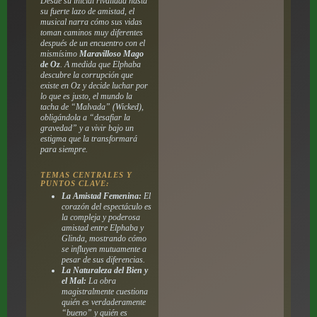
Desde su inicial rivalidad hasta
su fuerte lazo de amistad, el
musical narra cómo sus vidas
toman caminos muy diferentes
después de un encuentro con el
mismísimo
Maravilloso Mago
de Oz
. A medida que Elphaba
descubre la corrupción que
existe en Oz y decide luchar por
lo que es justo, el mundo la
tacha de “Malvada” (
Wicked
),
obligándola a “desafiar la
gravedad” y a vivir bajo un
estigma que la transformará
para siempre.
TEMAS CENTRALES Y
PUNTOS CLAVE:
La Amistad Femenina:
El
corazón del espectáculo es
la compleja y poderosa
amistad entre Elphaba y
Glinda, mostrando cómo
se influyen mutuamente a
pesar de sus diferencias.
La Naturaleza del Bien y
el Mal:
La obra
magistralmente cuestiona
quién es verdaderamente
“bueno” y quién es