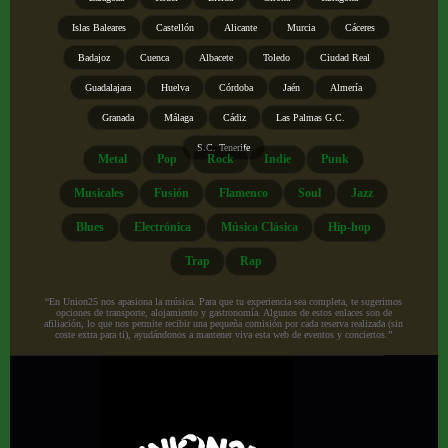
Islas Baleares
Castellón
Alicante
Murcia
Cáceres
Badajoz
Cuenca
Albacete
Toledo
Ciudad Real
Guadalajara
Huelva
Córdoba
Jaén
Almería
Granada
Málaga
Cádiz
Las Palmas G.C.
S.C. Tenerife
Metal
Pop
Rock
Indie
Punk
Musicales
Fusión
Flamenco
Soul
Jazz
Blues
Electrónica
Música Clásica
Hip-hop
Trap
Rap
“En Union25 nos apasiona la música. Para que tu experiencia sea completa, te sugerimos
opciones de transporte, alojamiento y gastronomía. Algunos de estos enlaces son de
afiliación, lo que nos permite recibir una pequeña comisión por cada reserva realizada (sin
coste extra para ti), ayudándonos a mantener viva esta web de eventos y conciertos.”