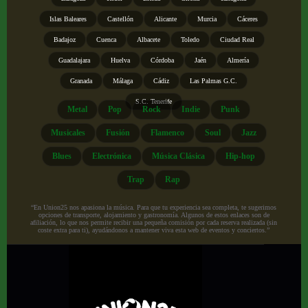
Islas Baleares
Castellón
Alicante
Murcia
Cáceres
Badajoz
Cuenca
Albacete
Toledo
Ciudad Real
Guadalajara
Huelva
Córdoba
Jaén
Almería
Granada
Málaga
Cádiz
Las Palmas G.C.
S.C. Tenerife
Metal
Pop
Rock
Indie
Punk
Musicales
Fusión
Flamenco
Soul
Jazz
Blues
Electrónica
Música Clásica
Hip-hop
Trap
Rap
“En Union25 nos apasiona la música. Para que tu experiencia sea completa, te sugerimos
opciones de transporte, alojamiento y gastronomía. Algunos de estos enlaces son de
afiliación, lo que nos permite recibir una pequeña comisión por cada reserva realizada (sin
coste extra para ti), ayudándonos a mantener viva esta web de eventos y conciertos.”