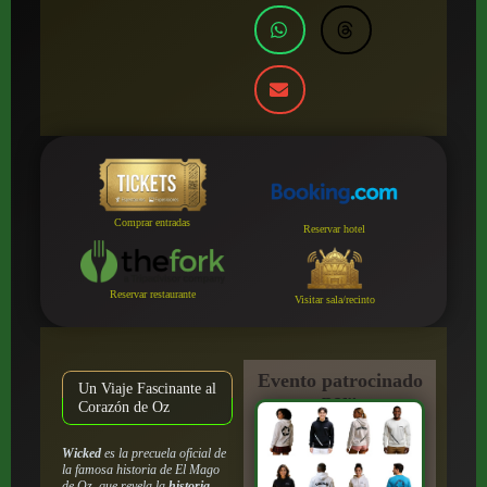
Comprar entradas
Reservar hotel
Reservar restaurante
Visitar sala/recinto
Evento patrocinado
Un Viaje Fascinante al
por:
Corazón de Oz
Wicked
es la precuela oficial de
la famosa historia de
El Mago
de Oz
, que revela la
historia