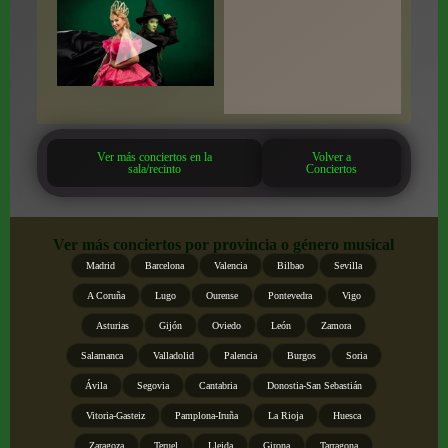
Ver más conciertos en la
Volver a
sala/recinto
Conciertos
Ver más conciertos por provincia o género musical
Madrid
Barcelona
Valencia
Bilbao
Sevilla
A Coruña
Lugo
Ourense
Pontevedra
Vigo
Asturias
Gijón
Oviedo
León
Zamora
Salamanca
Valladolid
Palencia
Burgos
Soria
Ávila
Segovia
Cantabria
Donostia-San Sebastián
Vitoria-Gasteiz
Pamplona-Iruña
La Rioja
Huesca
Zaragoza
Teruel
Lleida
Girona
Tarragona