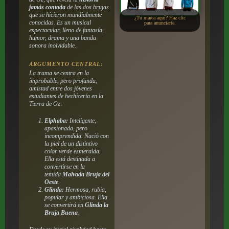
jamás contada
de las dos brujas
que se hicieron mundialmente
¿Tu marca aquí? Haz clic
conocidas. Es un musical
para anunciarte.
espectacular, lleno de fantasía,
humor, drama y una banda
sonora inolvidable.
ARGUMENTO CENTRAL:
La trama se centra en la
improbable, pero profunda,
amistad entre dos jóvenes
estudiantes de hechicería en la
Tierra de Oz:
Elphaba:
Inteligente,
apasionada, pero
incomprendida. Nació con
la piel de un distintivo
color verde esmeralda.
Ella está destinada a
convertirse en la
temida
Malvada Bruja del
Oeste
.
Glinda:
Hermosa, rubia,
popular y ambiciosa. Ella
se convertirá en
Glinda la
Bruja Buena
.