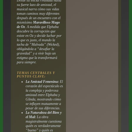
Desde su inicial rivalidad hasta
su fuerte lazo de amistad, el
musical narra cómo sus vidas
toman caminos muy diferentes
después de un encuentro con el
mismísimo
Maravilloso Mago
de Oz
. A medida que Elphaba
descubre la corrupción que
existe en Oz y decide luchar por
lo que es justo, el mundo la
tacha de “Malvada” (
Wicked
),
obligándola a “desafiar la
gravedad” y a vivir bajo un
estigma que la transformará
para siempre.
TEMAS CENTRALES Y
PUNTOS CLAVE:
La Amistad Femenina:
El
corazón del espectáculo es
la compleja y poderosa
amistad entre Elphaba y
Glinda, mostrando cómo
se influyen mutuamente a
pesar de sus diferencias.
La Naturaleza del Bien y
el Mal:
La obra
magistralmente cuestiona
quién es verdaderamente
“bueno” y quién es