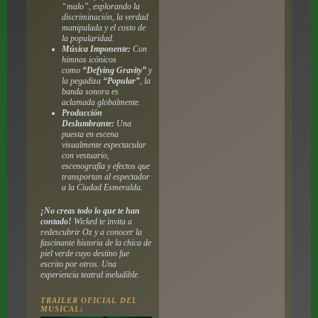
“malo”, explorando la
discriminación, la verdad
manipulada y el costo de
la popularidad.
Música Imponente:
Con
himnos icónicos
como
“Defying Gravity”
y
la pegadiza
“Popular”
, la
banda sonora es
aclamada globalmente.
Producción
Deslumbrante:
Una
puesta en escena
visualmente espectacular
con vestuario,
escenografía y efectos que
transportan al espectador
a la Ciudad Esmeralda.
¡No creas todo lo que te han
contado!
Wicked te invita a
redescubrir Oz y a conocer la
fascinante historia de la chica de
piel verde cuyo destino fue
escrito por otros. Una
experiencia teatral ineludible.
TRAILER OFICIAL DEL
MUSICAL: