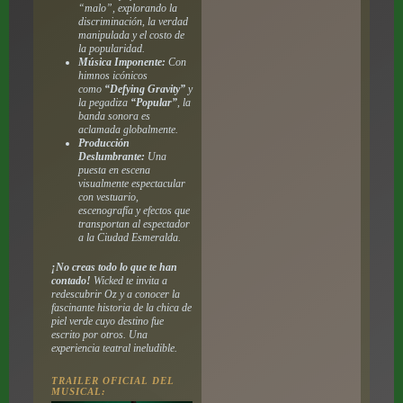
“malo”, explorando la
discriminación, la verdad
manipulada y el costo de
la popularidad.
Música Imponente:
Con
himnos icónicos
como
“Defying Gravity”
y
la pegadiza
“Popular”
, la
banda sonora es
aclamada globalmente.
Producción
Deslumbrante:
Una
puesta en escena
visualmente espectacular
con vestuario,
escenografía y efectos que
transportan al espectador
a la Ciudad Esmeralda.
¡No creas todo lo que te han
contado!
Wicked te invita a
redescubrir Oz y a conocer la
fascinante historia de la chica de
piel verde cuyo destino fue
escrito por otros. Una
experiencia teatral ineludible.
TRAILER OFICIAL DEL
MUSICAL: