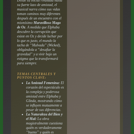
Desde su inicial rivalidad hasta
su fuerte lazo de amistad, el
musical narra cómo sus vidas
toman caminos muy diferentes
después de un encuentro con el
mismísimo
Maravilloso Mago
de Oz
. A medida que Elphaba
descubre la corrupción que
existe en Oz y decide luchar por
lo que es justo, el mundo la
tacha de “Malvada” (
Wicked
),
obligándola a “desafiar la
gravedad” y a vivir bajo un
estigma que la transformará
para siempre.
TEMAS CENTRALES Y
PUNTOS CLAVE:
La Amistad Femenina:
El
corazón del espectáculo es
la compleja y poderosa
amistad entre Elphaba y
Glinda, mostrando cómo
se influyen mutuamente a
pesar de sus diferencias.
La Naturaleza del Bien y
el Mal:
La obra
magistralmente cuestiona
quién es verdaderamente
“bueno” y quién es