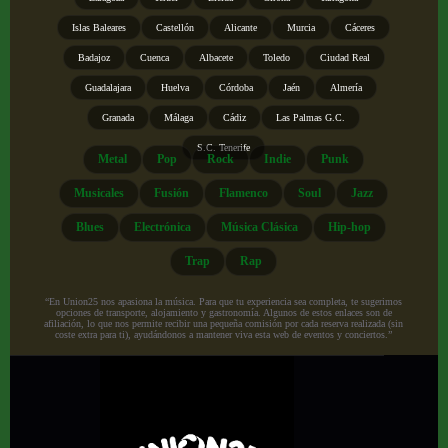
Islas Baleares
Castellón
Alicante
Murcia
Cáceres
Badajoz
Cuenca
Albacete
Toledo
Ciudad Real
Guadalajara
Huelva
Córdoba
Jaén
Almería
Granada
Málaga
Cádiz
Las Palmas G.C.
S.C. Tenerife
Metal
Pop
Rock
Indie
Punk
Musicales
Fusión
Flamenco
Soul
Jazz
Blues
Electrónica
Música Clásica
Hip-hop
Trap
Rap
“En Union25 nos apasiona la música. Para que tu experiencia sea completa, te sugerimos
opciones de transporte, alojamiento y gastronomía. Algunos de estos enlaces son de
afiliación, lo que nos permite recibir una pequeña comisión por cada reserva realizada (sin
coste extra para ti), ayudándonos a mantener viva esta web de eventos y conciertos.”