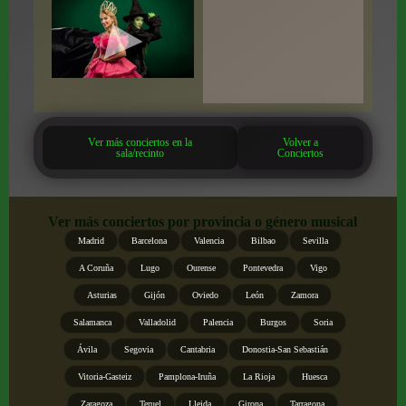
Ver más conciertos en la
Volver a
sala/recinto
Conciertos
Ver más conciertos por provincia o género musical
Madrid
Barcelona
Valencia
Bilbao
Sevilla
A Coruña
Lugo
Ourense
Pontevedra
Vigo
Asturias
Gijón
Oviedo
León
Zamora
Salamanca
Valladolid
Palencia
Burgos
Soria
Ávila
Segovia
Cantabria
Donostia-San Sebastián
Vitoria-Gasteiz
Pamplona-Iruña
La Rioja
Huesca
Zaragoza
Teruel
Lleida
Girona
Tarragona