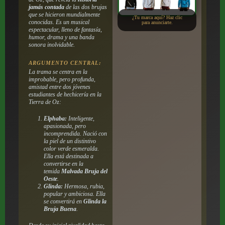
jamás contada
de las dos brujas
que se hicieron mundialmente
¿Tu marca aquí? Haz clic
conocidas. Es un musical
para anunciarte.
espectacular, lleno de fantasía,
humor, drama y una banda
sonora inolvidable.
ARGUMENTO CENTRAL:
La trama se centra en la
improbable, pero profunda,
amistad entre dos jóvenes
estudiantes de hechicería en la
Tierra de Oz:
Elphaba:
Inteligente,
apasionada, pero
incomprendida. Nació con
la piel de un distintivo
color verde esmeralda.
Ella está destinada a
convertirse en la
temida
Malvada Bruja del
Oeste
.
Glinda:
Hermosa, rubia,
popular y ambiciosa. Ella
se convertirá en
Glinda la
Bruja Buena
.