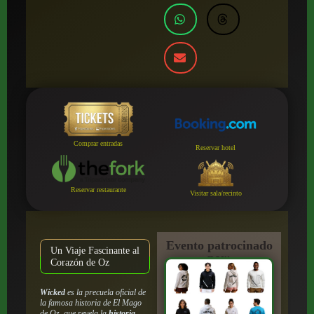
Comprar entradas
Reservar hotel
Reservar restaurante
Visitar sala/recinto
Evento patrocinado
Un Viaje Fascinante al
por:
Corazón de Oz
Wicked
es la precuela oficial de
la famosa historia de
El Mago
de Oz
, que revela la
historia