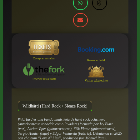
Comprar entradas
Reservar hotel
Reservar restaurante
Visitar sala/recinto
Wildhärd (Hard Rock / Sleaze Rock)
WildHärd es una banda madrileña de hard rock ochentero
(anteriormente conocida como Invaders) formada por Icy Blaze
(voz), Adrian Viper (guitarra/coros), Rikk Flame (guitarra/coros),
Sergio Hunter (bajo) y Edgar Venturela (batería). Debutaron en 2025
con el álbum “Love N’ Lies”, producido por Manuel Ramil.