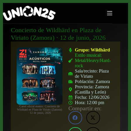
Concierto de Wildhärd en Plaza de
Viriato (Zamora) · 12 de junio, 2026
Grupo:
Wildhärd
Estilo musical:
Metal/Heavy/Hard-
rock
Sala/recinto:
Plaza
de Viriato
Población:
Zamora
Provincia:
Zamora
(Castilla y León)
Fecha:
12/06/2026
Hora:
12:00 pm
Cartel oficial evento: Concierto de
Compartir en:
Wildhärd en Plaza de Viriato (Zamora)
· 12 de junio, 2026