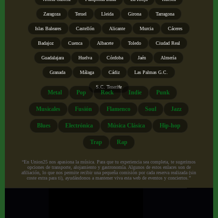
Zaragoza
Teruel
Lleida
Girona
Tarragona
Islas Baleares
Castellón
Alicante
Murcia
Cáceres
Badajoz
Cuenca
Albacete
Toledo
Ciudad Real
Guadalajara
Huelva
Córdoba
Jaén
Almería
Granada
Málaga
Cádiz
Las Palmas G.C.
S.C. Tenerife
Metal
Pop
Rock
Indie
Punk
Musicales
Fusión
Flamenco
Soul
Jazz
Blues
Electrónica
Música Clásica
Hip-hop
Trap
Rap
“En Union25 nos apasiona la música. Para que tu experiencia sea completa, te sugerimos
opciones de transporte, alojamiento y gastronomía. Algunos de estos enlaces son de
afiliación, lo que nos permite recibir una pequeña comisión por cada reserva realizada (sin
coste extra para ti), ayudándonos a mantener viva esta web de eventos y conciertos.”