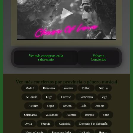
Ver más conciertos en la
Volver a
sala/recinto
Conciertos
Ver más conciertos por provincia o género musical
Madrid
Barcelona
Valencia
Bilbao
Sevilla
A Coruña
Lugo
Ourense
Pontevedra
Vigo
Asturias
Gijón
Oviedo
León
Zamora
Salamanca
Valladolid
Palencia
Burgos
Soria
Ávila
Segovia
Cantabria
Donostia-San Sebastián
Vitoria-Gasteiz
Pamplona-Iruña
La Rioja
Huesca