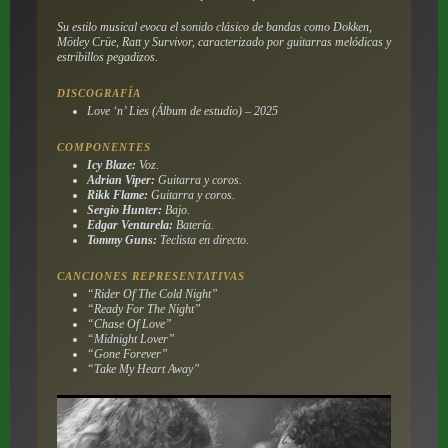
Su estilo musical evoca el sonido clásico de bandas como Dokken,
Mötley Crüe, Ratt y Survivor, caracterizado por guitarras melódicas y
estribillos pegadizos.
DISCOGRAFÍA
Love ‘n’ Lies (Álbum de estudio) – 2025
COMPONENTES
Icy Blaze:
Voz.
Adrian Viper:
Guitarra y coros.
Rikk Flame:
Guitarra y coros.
Sergio Hunter:
Bajo.
Edgar Venturela:
Batería.
Tommy Guns:
Teclista en directo.
CANCIONES REPRESENTATIVAS
“Rider Of The Cold Night”
“Ready For The Night”
“Chase Of Love”
“Midnight Lover”
“Gone Forever”
“Take My Heart Away”