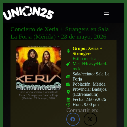
Concierto de Xeria + Strangers en Sala
La Forja (Mérida) · 23 de mayo, 2026
Grupo:
Xeria +
Strangers
Estilo musical:
Metal/Heavy/Hard-
rock
Sala/recinto:
Sala La
Forja
Población:
Mérida
Provincia:
Badajoz
Cartel oficial evento: Concierto de
(Extremadura)
Xeria + Strangers en Sala La Forja
(Mérida) · 23 de mayo, 2026
Fecha:
23/05/2026
Hora:
9:00 pm
Compartir en: