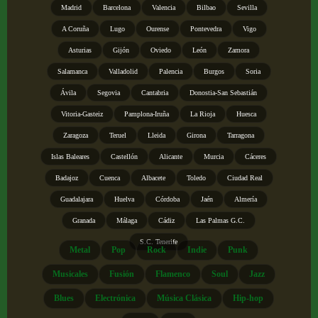
Madrid
Barcelona
Valencia
Bilbao
Sevilla
A Coruña
Lugo
Ourense
Pontevedra
Vigo
Asturias
Gijón
Oviedo
León
Zamora
Salamanca
Valladolid
Palencia
Burgos
Soria
Ávila
Segovia
Cantabria
Donostia-San Sebastián
Vitoria-Gasteiz
Pamplona-Iruña
La Rioja
Huesca
Zaragoza
Teruel
Lleida
Girona
Tarragona
Islas Baleares
Castellón
Alicante
Murcia
Cáceres
Badajoz
Cuenca
Albacete
Toledo
Ciudad Real
Guadalajara
Huelva
Córdoba
Jaén
Almería
Granada
Málaga
Cádiz
Las Palmas G.C.
S.C. Tenerife
Metal
Pop
Rock
Indie
Punk
Musicales
Fusión
Flamenco
Soul
Jazz
Blues
Electrónica
Música Clásica
Hip-hop