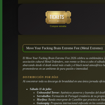
Comprar entradas
Move Your Fucking Brain Extreme Fest (Metal Extremo)
El Move Your Fucking Brain Extreme Fest 2026 celebra su emblemática 20ª
asociación cultural Metal Defenders, este evento se lleva a cabo el sábad
abarcando desde el death metal más crudo y el black metal atmosférico h
prometedoras en un ambiente de pura pasión e intensidad.
DISTRIBUCIÓN POR DÍAS
Al concentrar toda su descarga de brutalidad en una única jornada oficia
Sábado 11 de julio:
Unbounded Terror:
Auténticos pioneros y leyendas del deat
Serrabulho:
Formación de Portugal creadores de su propio 
Morfina:
Banda emergente de Castellón que practica un blac
Guineapig:
Propuesta internacional enfocada en los sonidos