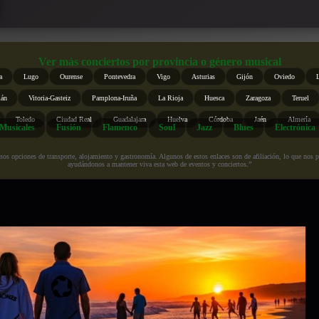
Ver más conciertos por provincia o género musical
a
Lugo
Ourense
Pontevedra
Vigo
Asturias
Gijón
Oviedo
ián
Vitoria-Gasteiz
Pamplona-Iruña
La Rioja
Huesca
Zaragoza
Teruel
Toledo
Ciudad Real
Guadalajara
Huelva
Córdoba
Jaén
Almería
Musicales
Fusión
Flamenco
Soul
Jazz
Blues
Electrónica
s opciones de transporte, alojamiento y gastronomía. Algunos de estos enlaces son de afiliación, lo que nos perm
ayudándonos a mantener viva esta web de eventos y conciertos.”