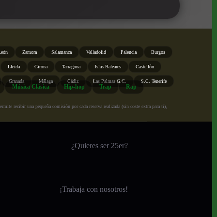
León
Zamora
Salamanca
Valladolid
Palencia
Burgos
Lleida
Girona
Tarragona
Islas Baleares
Castellón
Granada
Málaga
Cádiz
Las Palmas G.C.
S.C. Tenerife
Música Clásica
Hip-hop
Trap
Rap
ite recibir una pequeña comisión por cada reserva realizada (sin coste extra para ti),
¿Quieres ser 25er?
¡
Trabaja con nosotros!