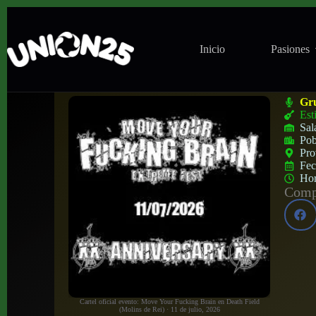
Inicio
Pasiones
Move Your Fucking Brain en Death Field 
Gr
Est
Sal
Pob
Pro
Fe
Ho
Compa
Cartel oficial evento: Move Your Fucking Brain en Death Field
(Molins de Rei) · 11 de julio, 2026