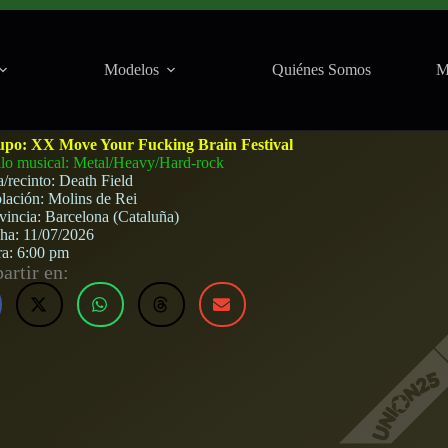
Modelos
Quiénes Somos
M
(Molins de Rei) · 11 de julio, 2026
upo:
XX Move Your Fucking Brain Festival
ilo musical: Metal/Heavy/Hard-rock
a/recinto:
Death Field
lación:
Molins de Rei
vincia:
Barcelona (Cataluña)
cha:
11/07/2026
ra:
6:00 pm
rtir en: