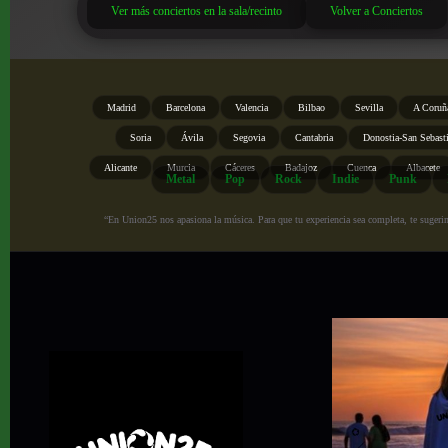
Ver más conciertos en la sala/recinto
Volver a Conciertos
Madrid
Barcelona
Valencia
Bilbao
Sevilla
A Coruñ
Soria
Ávila
Segovia
Cantabria
Donostia-San Sebast
Alicante
Murcia
Cáceres
Badajoz
Cuenca
Albacete
Metal
Pop
Rock
Indie
Punk
“En Union25 nos apasiona la música. Para que tu experiencia sea completa, te sugerimo