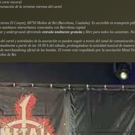
 corte visceral.
entación de la vertiente extrema del cartel.
ciertos El Canyet), 08750 Molins de Rei (Barcelona, Cataluña). Es accesible en transporte pú
 de autobuses interurbanos conectados con Barcelona capital.
pular y underground ofreciendo
entrada totalmente gratuita
y libre para todos los asistentes. No
el cartel y actividades de la asociación se pueden seguir a través del canal de comunicación 
tualmente a partir de las 18:00 h del sábado, prolongándose la actividad musical de manera 
de merchandising oficial de las bandas. El evento está respaldado por la asociación Metal Def
lins de Rei.