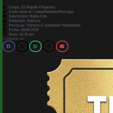
Grupo:
Zé Bigode Orquestra
Estilo musical: Latina/Bachata/Merengue
Sala/recinto:
Radio City
Población:
Valencia
Provincia:
Valencia (Comunidad Valenciana)
Fecha:
18/06/2026
Hora:
10:30 pm
Compartir en: