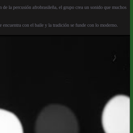
ón de la percusión afrobrasileña, el grupo crea un sonido que muchos
se encuentra con el baile y la tradición se funde con lo moderno.