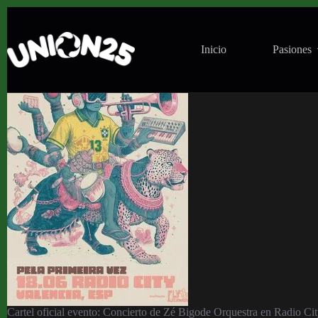
Concierto de Zé Bigode Orquestra en Radio City 
Inicio
Pasiones
Cartel oficial evento: Concierto de Zé Bigode Orquestra en Radio Cit