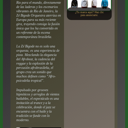
Rio para el mundo, directamente
de las laderas y los escenarios
vibrantes de Rio de Janeiro, la
¿Tu marca aquí? Haz clic
Zé Bigode Orquestra aterriza en
para anunciarte.
Europa para su más reciente
gira, trayendo consigo la fusión
única que los ha convertido en
un referente de la escena
contemporánea brasileña.
La Zé Bigode no es solo una
orquesta; es una experiencia de
pista. Mezclando la elegancia
del Afrobeat, la cadencia del
reggae y la explosión de la
percusión afrobrasileña, el
grupo crea un sonido que
muchos definen como “Afro-
psicodelia tropical”.
Impulsado por grooves
hipnóticos y arreglos de vientos
bailables, el espectáculo es una
invitación al trance y a la
celebración, donde el jazz se
encuentra con el baile y la
tradición se funde con lo
moderno.