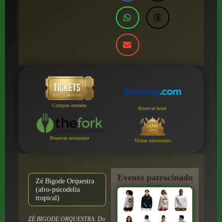
Comprar entradas
Reservar hotel
Reservar restaurante
Visitar sala/recinto
Evento patrocinado
Zé Bigode Orquestra
por:
(afro-psicodelia
tropical)
ZÉ BIGODE ORQUESTRA: Do