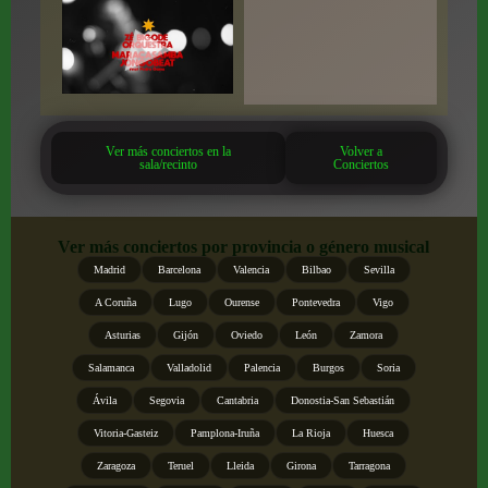
Ver más conciertos en la
Volver a
sala/recinto
Conciertos
Ver más conciertos por provincia o género musical
Madrid
Barcelona
Valencia
Bilbao
Sevilla
A Coruña
Lugo
Ourense
Pontevedra
Vigo
Asturias
Gijón
Oviedo
León
Zamora
Salamanca
Valladolid
Palencia
Burgos
Soria
Ávila
Segovia
Cantabria
Donostia-San Sebastián
Vitoria-Gasteiz
Pamplona-Iruña
La Rioja
Huesca
Zaragoza
Teruel
Lleida
Girona
Tarragona