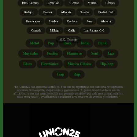
Islas Baleares
Castellón
Alicante
Murcia
Cáceres
Badajoz
Cuenca
Albacete
Toledo
Ciudad Real
Guadalajara
Huelva
Córdoba
Jaén
Almería
Granada
Málaga
Cádiz
Las Palmas G.C.
S.C. Tenerife
Metal
Pop
Rock
Indie
Punk
Musicales
Fusión
Flamenco
Soul
Jazz
Blues
Electrónica
Música Clásica
Hip-hop
Trap
Rap
“En Union25 nos apasiona la música. Para que tu experiencia sea completa, te sugerimos
opciones de transporte, alojamiento y gastronomía. Algunos de estos enlaces son de
afiliación, lo que nos permite recibir una pequeña comisión por cada reserva realizada (sin
coste extra para ti), ayudándonos a mantener viva esta web de eventos y conciertos.”