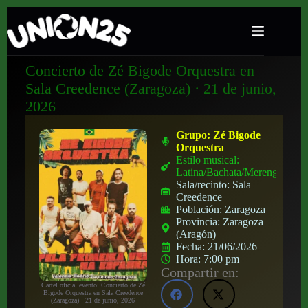
Concierto de Zé Bigode Orquestra en
Sala Creedence (Zaragoza) · 21 de junio,
2026
Grupo:
Zé Bigode
Orquestra
Estilo musical:
Latina/Bachata/Merengue
Sala/recinto:
Sala
Creedence
Población:
Zaragoza
Provincia:
Zaragoza
(Aragón)
Fecha:
21/06/2026
Hora:
7:00 pm
Compartir en:
Cartel oficial evento: Concierto de Zé
Bigode Orquestra en Sala Creedence
(Zaragoza) · 21 de junio, 2026