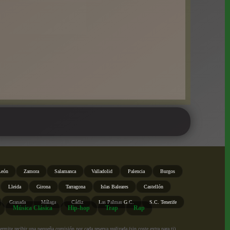
León
Zamora
Salamanca
Valladolid
Palencia
Burgos
Lleida
Girona
Tarragona
Islas Baleares
Castellón
Granada
Málaga
Cádiz
Las Palmas G.C.
S.C. Tenerife
Música Clásica
Hip-hop
Trap
Rap
ite recibir una pequeña comisión por cada reserva realizada (sin coste extra para ti),