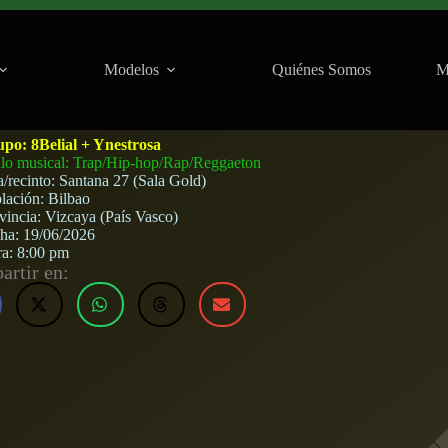
Modelos
Quiénes Somos
M
ana 27 (Bilbao) · 19 de junio, 2026
upo:
8Belial + Ynestrosa
ilo musical: Trap/Hip-hop/Rap/Reggaeton
a/recinto:
Santana 27 (Sala Gold)
lación:
Bilbao
vincia:
Vizcaya (País Vasco)
cha:
19/06/2026
ra:
8:00 pm
rtir en: