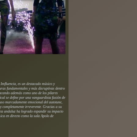
 Imfluencia, es un destacado músico y
uras fundamentales y más disruptivas dentro
stacando además como uno de los pilares
cal se define por una vanguardista fusión de
n uso marcadamente emocional del autotune,
da y completamente irreverente. Gracias a su
tista andaluz ha logrado expandir su impacto
ica en directo como la sala Apolo de