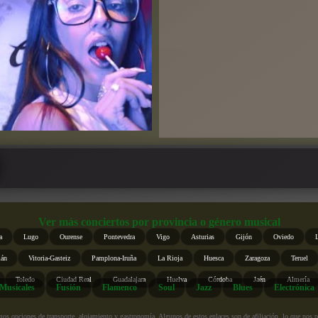
Ver más conciertos por provincia o género musical
a
Lugo
Ourense
Pontevedra
Vigo
Asturias
Gijón
Oviedo
ián
Vitoria-Gasteiz
Pamplona-Iruña
La Rioja
Huesca
Zaragoza
Teruel
Toledo
Ciudad Real
Guadalajara
Huelva
Córdoba
Jaén
Almería
Musicales
Fusión
Flamenco
Soul
Jazz
Blues
Electrónica
s opciones de transporte, alojamiento y gastronomía. Algunos de estos enlaces son de afiliación, lo que nos perm