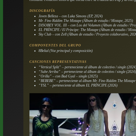
DISCOGRAFÍA
Joven Belleza
– con Luka Simons (EP, 2024)
Mr. Fino Riddim The Mixtape
(Álbum de estudio / Mixtape, 2025)
DISOBEY VOL. III
– con Los del Volumen (Álbum de estudio / Pro
EL PRÍNCIPE / El Príncipe: The Mixtape
(Álbum de estudio / Mixt
Sky Club
– con Zell (Álbum de estudio / Proyecto colaborativo, 202
COMPONENTES DEL GRUPO
8Belial (Voz principal y composición)
CANCIONES REPRESENTATIVAS
“Vertical Split” – perteneciente al álbum de colectivo / single (2024
“Sube Arriba” – perteneciente al álbum de colectivo / single (2024
“Orilla” – con Bad Gyal – single (2025)
“BEBEBE” – perteneciente al álbum
Mr. Fino Riddim The Mixtape
“YSL” – perteneciente al álbum
EL PRÍNCIPE
(2026)