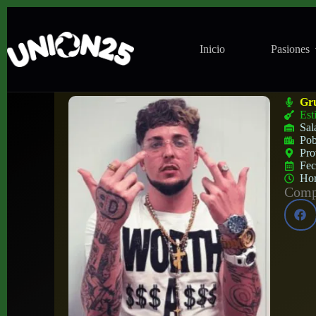
Inicio
Pasiones
Concierto de 8Belial + Ynestrosa en Sant
Gr
Est
Sal
Pob
Pro
Fe
Ho
Compa