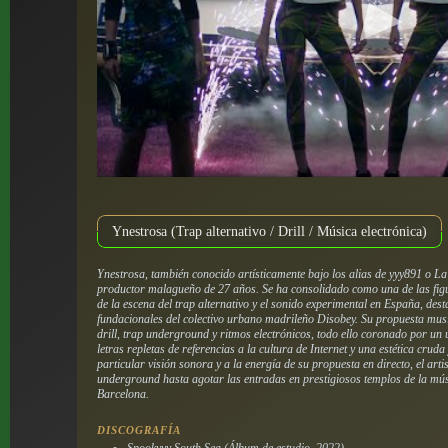
Ynestrosa (Trap alternativo / Drill / Música electrónica)
Ynestrosa, también conocido artísticamente bajo los alias de yyy891 o La
productor malagueño de 27 años. Se ha consolidado como una de las fig
de la escena del trap alternativo y el sonido experimental en España, de
fundacionales del colectivo urbano madrileño Disobey. Su propuesta musi
drill, trap underground y ritmos electrónicos, todo ello coronado por u
letras repletas de referencias a la cultura de Internet y una estética cru
particular visión sonora y a la energía de su propuesta en directo, el ar
underground hasta agotar las entradas en prestigiosos templos de la mús
Barcelona.
DISCOGRAFÍA