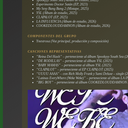
Spookyyy South Sea
(Álbum de estudio, 2022)
Experimento Doctor Satán
(EP, 2023)
My Sexy Bang Bang 2
(Mixtape, 2025)
YSL
(Álbum de estudio, 2025)
CLAPALOT
(EP, 2025)
LA INFLUENCIA
(Álbum de estudio, 2026)
COOKEDLOUDDAMNON
(Álbum de estudio, 2026)
COMPONENTES DEL GRUPO
Ynestrosa (Voz principal, producción y composición)
CANCIONES REPRESENTATIVAS
“Reina Del Hash” – perteneciente al álbum
Spookyyy South Sea
(2
“DE RODILLAS” – perteneciente al álbum
YSL
(2025)
“BABY MAMAS” – perteneciente al álbum
YSL
(2025)
“CLAPALOT” – perteneciente al EP
CLAPALOT
(2025)
“UUUU AAAA” – con Rich Molly Frank y Sami Deluxe – single (2
“Latinas EveryWhere (Weke Weke)” – perteneciente al álbum
LA 
“BIG BOY” – perteneciente al álbum
COOKEDLOUDDAMNON