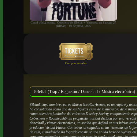
Cartel oficial evento: Concierto de 8Belial + Ynestrosa en Santana 27
(Bilbao) · 19 de junio, 2026
Comprar entradas
8Belial (Trap / Reguetón / Dancehall / Música electrónica)
8Belial, cuyo nombre real es Marco Nicolás Arenas, es un rapero y artis
ha consolidado como una de las figuras clave de la nueva ola de la músi
como miembro fundador del colectivo Disobey Society, compartiendo espa
Cybernene y Roomtrash6. Su propuesta musical destaca por una versátil
dancehall y ritmos electrónicos, un sonido que definió en sus inicios tra
productor Virtual Flavor. Con letras arraigadas en las vivencias de la juve
de club, el madrileño ha logrado construir una sólida base de oyentes en
constante evolución sonora que oscila entre la crudeza del trap y la energ