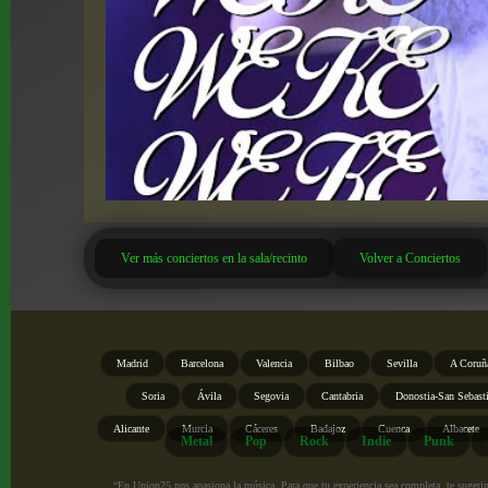
Ver más conciertos en la sala/recinto
Volver a Conciertos
Madrid
Barcelona
Valencia
Bilbao
Sevilla
A Coruñ
Soria
Ávila
Segovia
Cantabria
Donostia-San Sebast
Alicante
Murcia
Cáceres
Badajoz
Cuenca
Albacete
Metal
Pop
Rock
Indie
Punk
“En Union25 nos apasiona la música. Para que tu experiencia sea completa, te sugerimo