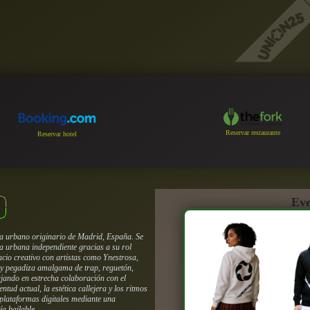
Reservar restaurante
Reservar hotel
Eve
ta urbano originario de Madrid, España. Se
ca urbana independiente gracias a su rol
cio creativo con artistas como Ynestrosa,
 y pegadiza amalgama de trap, reguetón,
bajando en estrecha colaboración con el
ntud actual, la estética callejera y los ritmos
 plataformas digitales mediante una
ía bailable.