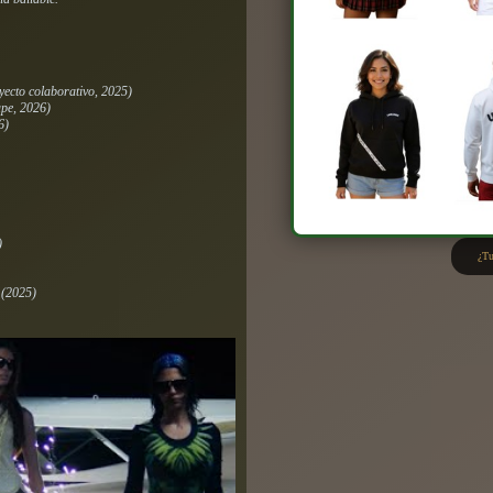
yecto colaborativo, 2025)
ape, 2026)
6)
)
¿Tu
)
(2025)