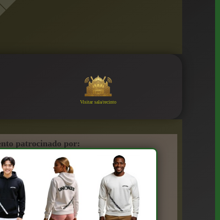
Visitar sala/recinto
nto patrocinado por: